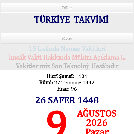
Diller
TÜRKİYE TAKVİMİ
Menü
15 Lisânda Namaz Vakitleri
İmsâk Vakti Hakkında Mühim Açıklama !..
Vakitlerimiz Son Teknoloji Hesâbıdır
Hicrî Şemsî:
1404
Rûmî:
27 Temmuz 1442
Hızır:
96
26 SAFER 1448
9
AĞUSTOS
2026
Pazar