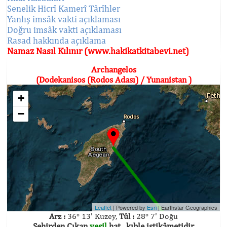
Senelik Hicrî Kamerî Târîhler
Yanlış imsâk vakti açıklaması
Doğru imsâk vakti açıklaması
Rasad hakkında açıklama
Namaz Nasıl Kılınır (www.hakikatkitabevi.net)
Archangelos
(Dodekanisos (Rodos Adası) / Yunanistan )
+
−
Leaflet
| Powered by
Esri
|
Earthstar Geographics
Arz :
36° 13' Kuzey,
Tûl :
28° 7' Doğu
Şehirden Çıkan
yeşil
hat , kıble istikâmetidir.