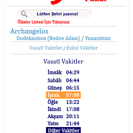
Ülkeler Listesi İçin Tıklayınız
Archangelos
Dodekanisos (Rodos Adası) / Yunanistan
Vasatî Vakitler
Ezânî Vakitler
/
Vasatî Vakitler
İmsâk
04:29
Sabâh
04:44
Güneş
06:15
İşrak
07:00
Öğle
13:22
İkindi
17:08
Akşam
20:11
Yatsı
21:44
Diğer Vakitler