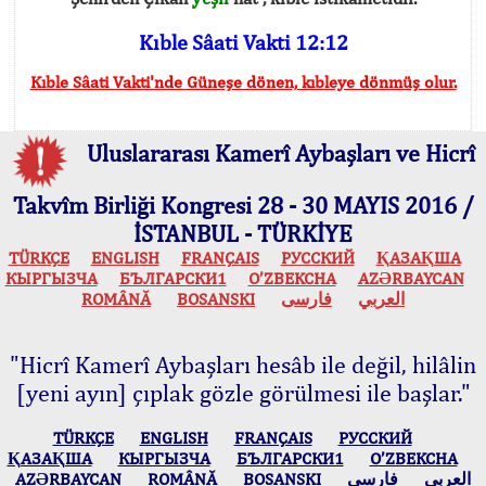
Kıble Sâati Vakti 12:12
Kıble Sâati Vakti'nde Güneşe dönen, kıbleye dönmüş olur.
Uluslararası Kamerî Aybaşları ve Hicrî
Takvîm Birliği Kongresi 28 - 30 MAYIS 2016 /
İSTANBUL - TÜRKİYE
TÜRKÇE
ENGLISH
FRANÇAIS
РУССКИЙ
ҚАЗАҚША
КЫPГЫЗЧA
БЪЛГАРСКИ1
O’ZBEKCHA
AZӘRBAYCAN
ROMÂNĂ
BOSANSKI
فارسی
العربي
"Hicrî Kamerî Aybaşları hesâb ile değil, hilâlin
[yeni ayın] çıplak gözle görülmesi ile başlar."
TÜRKÇE
ENGLISH
FRANÇAIS
РУССКИЙ
ҚАЗАҚША
КЫPГЫЗЧA
БЪЛГАРСКИ1
O’ZBEKCHA
AZӘRBAYCAN
ROMÂNĂ
BOSANSKI
فارسی
العربي