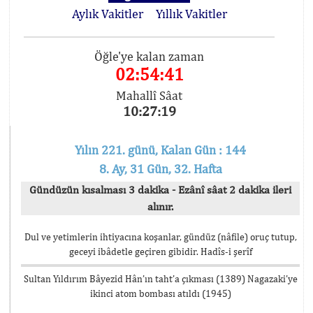
Aylık Vakitler
Yıllık Vakitler
Öğle'ye kalan zaman
02:54:41
Mahallî Sâat
10:27:19
Yılın 221. günü, Kalan Gün : 144
8. Ay, 31 Gün, 32. Hafta
Gündüzün kısalması 3 dakika - Ezânî sâat 2 dakika ileri
alınır.
Dul ve yetimlerin ihtiyacına koşanlar, gündüz (nâfile) oruç tutup,
geceyi ibâdetle geçiren gibidir. Hadîs-i şerîf
Sultan Yıldırım Bâyezid Hân’ın taht’a çıkması (1389) Nagazaki’ye
ikinci atom bombası atıldı (1945)