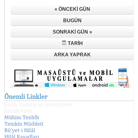
« ÖNCEKI GÜN
BUGÜN
SONRAKI GÜN »
TARIH
ARKA YAPRAK
Önemli Linkler
Farklı Takvim ve İmsâkiyeler
İmsâk Vakti
Mühim Tenbîh
Temkin Müddeti
Rü'yet-i Hilâl
Hilâl Rasadları