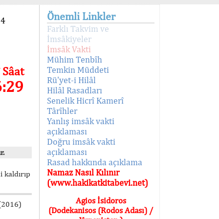
Önemli Linkler
94
Farklı Takvim ve
İmsâkiyeler
İmsâk Vakti
Mühim Tenbîh
 Sâat
Temkin Müddeti
Rü'yet-i Hilâl
6:29
Hilâl Rasadları
Senelik Hicrî Kamerî
Târîhler
Yanlış imsâk vakti
açıklaması
Doğru imsâk vakti
açıklaması
r.
Rasad hakkında açıklama
Namaz Nasıl Kılınır
i kaldırıp
(www.hakikatkitabevi.net)
Agios İsidoros
 (2016)
(Dodekanisos (Rodos Adası) /