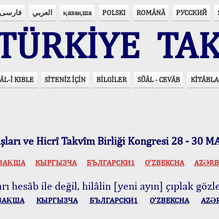
فارسی
العربي
қазақша
POLSKI
ROMÂNĂ
РУССКИЙ
ÜRKİYE TAK
ÂL-İ KIBLE
SİTENİZ İÇİN
BİLGİLER
SÜÂL - CEVÂB
KİTÂBLA
15 Lisânda Namaz Vakitleri
İmsâk Vakti Hakkında Mühim Açıklama !..
Vakitlerimiz Son Teknoloji Hesâbıdır
ları ve Hicrî Takvîm Birliği Kongresi 28 - 30
ЗАҚША
КЫPГЫЗЧA
БЪЛГАРСКИ1
O’ZBEKCHA
AZӘRB
ı hesâb ile değil, hilâlin [yeni ayın] çıplak gözle
ЗАҚША
КЫPГЫЗЧA
БЪЛГАРСКИ1
O’ZBEKCHA
AZӘ