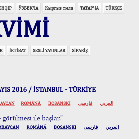
SHQIP
ЎЗБЕКЧА
Кыргыз тили
ТАТАРЧА
TÜRKÇE
VİMİ
R
İRTİBAT
SESLİ YAYINLAR
SİPARİŞ
 MAYIS 2016 / İSTANBUL - TÜRKİYE
AYCAN
ROMÂNĂ
BOSANSKI
فارسی
العربي
 görülmesi ile başlar."
RBAYCAN
ROMÂNĂ
BOSANSKI
فارسی
العربي