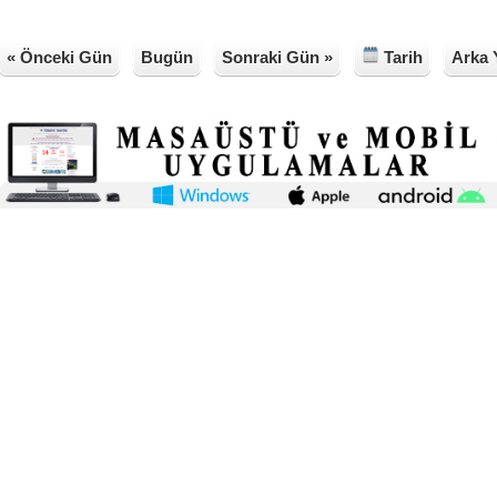
« Önceki Gün
Bugün
Sonraki Gün »
Tarih
Arka 