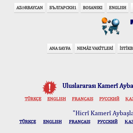
AZӘRBAYCAN
БЪЛГАРСКИ1
BOSANSKI
ENGLISH
T
ANA SAYFA
NEMÂZ VAKİTLERİ
İSTİKB
Uluslararası Kamerî Aybaş
TÜRKÇE
ENGLISH
FRANÇAIS
РУССКИЙ
ҚА
"Hicrî Kamerî Aybaşlar
TÜRKÇE
ENGLISH
FRANÇAIS
РУССКИЙ
ҚА