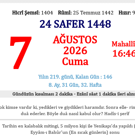
Hicrî Şemsî:
1404
Rûmî:
25 Temmuz 1442
Hızır:
24 SAFER 1448
7
AĞUSTOS
Mahallî
2026
16:4
Cuma
Yılın 219. günü, Kalan Gün : 146
8. Ay, 31 Gün, 32. Hafta
Gündüzün kısalması 2 dakika - Ezânî sâat 1 dakika ileri alını
ok kimse vardır ki, yedikleri ve giydikleri haramdır. Sonra elle- rin
duâ ederler. Böyle duâ nasıl kabul olur? Hadîs-i şerîf
Tarihin en kalabalık mitingi, 5 milyon kişi ile Yenikapı’da yapıldı
Eyyâm-ı Bahûr’un (En sıcak günlerin) sonu