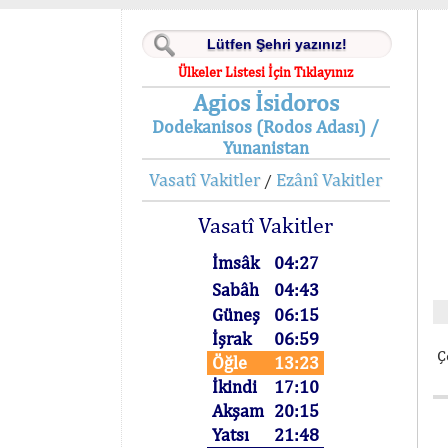
Ülkeler Listesi İçin Tıklayınız
Agios İsidoros
Dodekanisos (Rodos Adası) /
Yunanistan
Vasatî Vakitler
Ezânî Vakitler
/
Vasatî Vakitler
İmsâk
04:27
Sabâh
04:43
Güneş
06:15
İşrak
06:59
Ç
Öğle
13:23
İkindi
17:10
Akşam
20:15
Yatsı
21:48