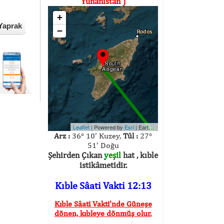
Yunanistan )
+
Yaprak
−
Leaflet
| Powered by
Esri
|
Earthstar Geographics
Arz :
36° 10' Kuzey,
Tûl :
27°
51' Doğu
Şehirden Çıkan
yeşil
hat , kıble
istikâmetidir.
Kıble Sâati Vakti 12:13
Kıble Sâati Vakti'nde Güneşe
dönen, kıbleye dönmüş olur.