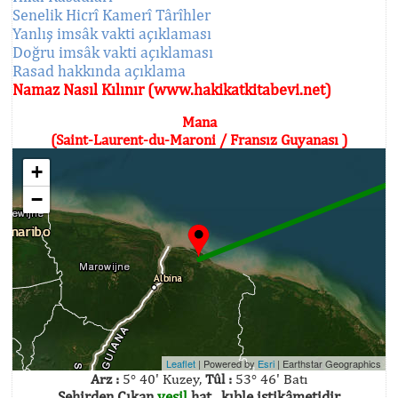
Senelik Hicrî Kamerî Târîhler
Yanlış imsâk vakti açıklaması
Doğru imsâk vakti açıklaması
Rasad hakkında açıklama
Namaz Nasıl Kılınır (www.hakikatkitabevi.net)
Mana
(Saint-Laurent-du-Maroni / Fransız Guyanası )
+
−
Leaflet
| Powered by
Esri
|
Earthstar Geographics
Arz :
5° 40' Kuzey,
Tûl :
53° 46' Batı
Şehirden Çıkan
yeşil
hat , kıble istikâmetidir.