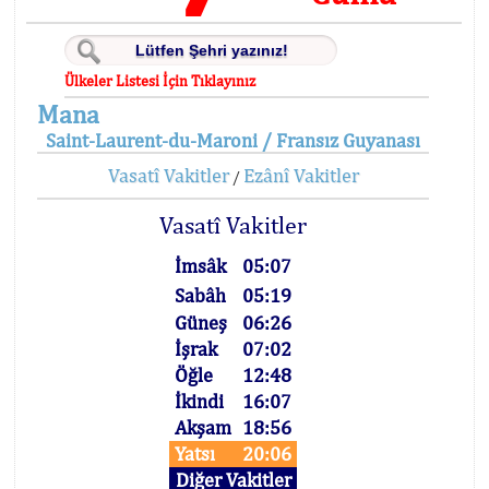
Ülkeler Listesi İçin Tıklayınız
Mana
Saint-Laurent-du-Maroni / Fransız Guyanası
Vasatî Vakitler
Ezânî Vakitler
/
Vasatî Vakitler
İmsâk
05:07
Sabâh
05:19
Güneş
06:26
İşrak
07:02
Öğle
12:48
İkindi
16:07
Akşam
18:56
Yatsı
20:06
Diğer Vakitler