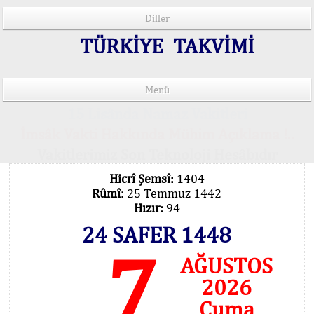
Diller
TÜRKİYE TAKVİMİ
Menü
15 Lisânda Namaz Vakitleri
İmsâk Vakti Hakkında Mühim Açıklama !..
Vakitlerimiz Son Teknoloji Hesâbıdır
Hicrî Şemsî:
1404
Rûmî:
25 Temmuz 1442
Hızır:
94
24 SAFER 1448
7
AĞUSTOS
2026
Cuma