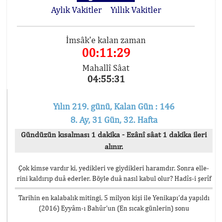
Aylık Vakitler
Yıllık Vakitler
İmsâk'e kalan zaman
00:11:29
Mahallî Sâat
04:55:31
Yılın 219. günü, Kalan Gün : 146
8. Ay, 31 Gün, 32. Hafta
Gündüzün kısalması 1 dakika - Ezânî sâat 1 dakika ileri
alınır.
Çok kimse vardır ki, yedikleri ve giydikleri haramdır. Sonra elle-
rini kaldırıp duâ ederler. Böyle duâ nasıl kabul olur? Hadîs-i şerîf
Tarihin en kalabalık mitingi, 5 milyon kişi ile Yenikapı’da yapıldı
(2016) Eyyâm-ı Bahûr’un (En sıcak günlerin) sonu