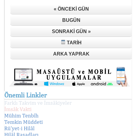
« ÖNCEKI GÜN
BUGÜN
SONRAKI GÜN »
TARIH
ARKA YAPRAK
Önemli Linkler
Farklı Takvim ve İmsâkiyeler
İmsâk Vakti
Mühim Tenbîh
Temkin Müddeti
Rü'yet-i Hilâl
Hilâl Rasadları