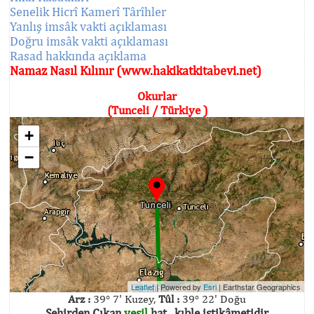
Senelik Hicrî Kamerî Târîhler
Yanlış imsâk vakti açıklaması
Doğru imsâk vakti açıklaması
Rasad hakkında açıklama
Namaz Nasıl Kılınır (www.hakikatkitabevi.net)
Okurlar
(Tunceli / Türkiye )
+
−
Leaflet
| Powered by
Esri
|
Earthstar Geographics
Arz :
39° 7' Kuzey,
Tûl :
39° 22' Doğu
Şehirden Çıkan
yeşil
hat , kıble istikâmetidir.