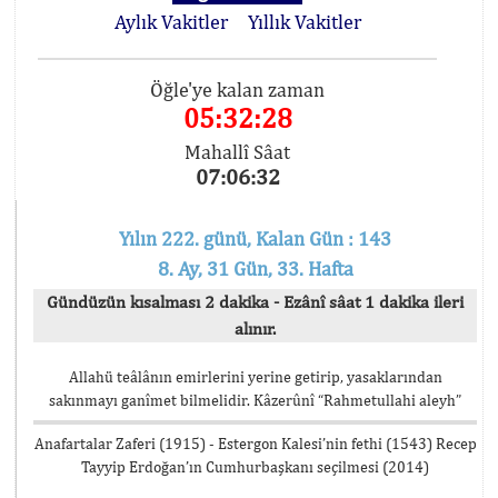
Aylık Vakitler
Yıllık Vakitler
Öğle'ye kalan zaman
05:32:28
Mahallî Sâat
07:06:32
Yılın 222. günü, Kalan Gün : 143
8. Ay, 31 Gün, 33. Hafta
Gündüzün kısalması 2 dakika - Ezânî sâat 1 dakika ileri
alınır.
Allahü teâlânın emirlerini yerine getirip, yasaklarından
sakınmayı ganîmet bilmelidir. Kâzerûnî “Rahmetullahi aleyh”
Anafartalar Zaferi (1915) - Estergon Kalesi’nin fethi (1543) Recep
Tayyip Erdoğan’ın Cumhurbaşkanı seçilmesi (2014)