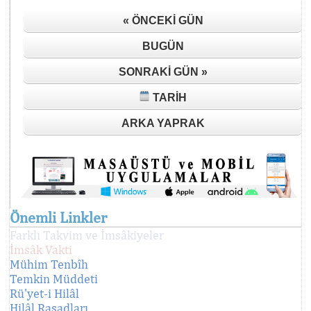
« ÖNCEKI GÜN
BUGÜN
SONRAKI GÜN »
TARIH
ARKA YAPRAK
Önemli Linkler
Farklı Takvim ve İmsâkiyeler
İmsâk Vakti
Mühim Tenbîh
Temkin Müddeti
Rü'yet-i Hilâl
Hilâl Rasadları