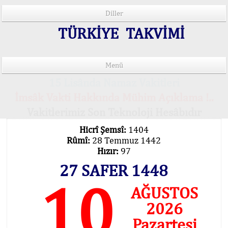
Diller
TÜRKİYE TAKVİMİ
Menü
15 Lisânda Namaz Vakitleri
İmsâk Vakti Hakkında Mühim Açıklama !..
Vakitlerimiz Son Teknoloji Hesâbıdır
Hicrî Şemsî:
1404
Rûmî:
28 Temmuz 1442
Hızır:
97
27 SAFER 1448
10
AĞUSTOS
2026
Pazartesi