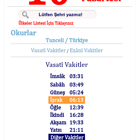
Ülkeler Listesi İçin Tıklayınız
Okurlar
Tunceli / Türkiye
Vasatî Vakitler
Ezânî Vakitler
/
Vasatî Vakitler
İmsâk
03:31
Sabâh
03:49
Güneş
05:24
İşrak
06:13
Öğle
12:39
İkindi
16:28
Akşam
19:33
Yatsı
21:11
Diğer Vakitler