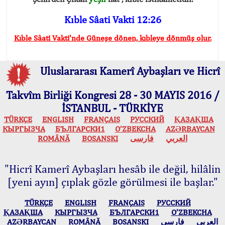
Kıble Sâati Vakti 12:26
Kıble Sâati Vakti'nde Güneşe dönen, kıbleye dönmüş olur.
Uluslararası Kamerî Aybaşları ve Hicrî
Takvîm Birliği Kongresi 28 - 30 MAYIS 2016 /
İSTANBUL - TÜRKİYE
TÜRKÇE
ENGLISH
FRANÇAIS
РУССКИЙ
ҚАЗАҚША
КЫPГЫЗЧA
БЪЛГАРСКИ1
O’ZBEKCHA
AZӘRBAYCAN
ROMÂNĂ
BOSANSKI
فارسی
العربي
"Hicrî Kamerî Aybaşları hesâb ile değil, hilâlin
[yeni ayın] çıplak gözle görülmesi ile başlar."
TÜRKÇE
ENGLISH
FRANÇAIS
РУССКИЙ
ҚАЗАҚША
КЫPГЫЗЧA
БЪЛГАРСКИ1
O’ZBEKCHA
AZӘRBAYCAN
ROMÂNĂ
BOSANSKI
فارسی
العربي