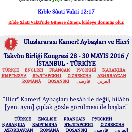
Kıble Sâati Vakti 12:17
Kıble Sâati Vakti'nde Güneşe dönen, kıbleye dönmüş olur.
Uluslararası Kamerî Aybaşları ve Hicrî
Takvîm Birliği Kongresi 28 - 30 MAYIS 2016 /
İSTANBUL - TÜRKİYE
TÜRKÇE
ENGLISH
FRANÇAIS
РУССКИЙ
ҚАЗАҚША
КЫPГЫЗЧA
БЪЛГАРСКИ1
O’ZBEKCHA
AZӘRBAYCAN
ROMÂNĂ
BOSANSKI
فارسی
العربي
"Hicrî Kamerî Aybaşları hesâb ile değil, hilâlin
[yeni ayın] çıplak gözle görülmesi ile başlar."
TÜRKÇE
ENGLISH
FRANÇAIS
РУССКИЙ
ҚАЗАҚША
КЫPГЫЗЧA
БЪЛГАРСКИ1
O’ZBEKCHA
AZӘRBAYCAN
ROMÂNĂ
BOSANSKI
فارسی
العربي