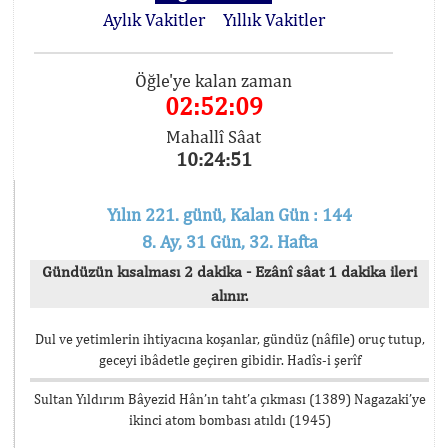
Aylık Vakitler
Yıllık Vakitler
Öğle'ye kalan zaman
02:52:09
Mahallî Sâat
10:24:51
Yılın 221. günü, Kalan Gün : 144
8. Ay, 31 Gün, 32. Hafta
Gündüzün kısalması 2 dakika - Ezânî sâat 1 dakika ileri
alınır.
Dul ve yetimlerin ihtiyacına koşanlar, gündüz (nâfile) oruç tutup,
geceyi ibâdetle geçiren gibidir. Hadîs-i şerîf
Sultan Yıldırım Bâyezid Hân’ın taht’a çıkması (1389) Nagazaki’ye
ikinci atom bombası atıldı (1945)