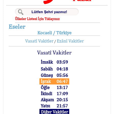
Ülkeler Listesi İçin Tıklayınız
Eseler
Kocaeli / Türkiye
Vasatî Vakitler
Ezânî Vakitler
/
Vasatî Vakitler
İmsâk
03:59
Sabâh
04:18
Güneş
05:56
İşrak
06:47
Öğle
13:17
İkindi
17:09
Akşam
20:15
Yatsı
21:57
Diğer Vakitler