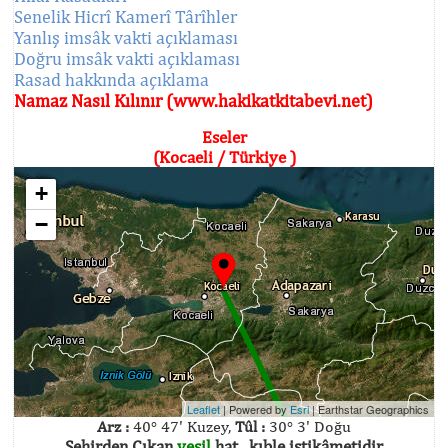
Senelik Hicrî Kamerî Târîhler
Yanlış imsâk vakti açıklaması
Doğru imsâk vakti açıklaması
Rasad hakkında açıklama
Namaz Nasıl Kılınır (www.hakikatkitabevi.net)
Eseler
(Kocaeli / Türkiye )
+
−
Leaflet
| Powered by
Esri
|
Earthstar Geographics
Arz :
40° 47' Kuzey,
Tûl :
30° 3' Doğu
Şehirden Çıkan
yeşil
hat , kıble istikâmetidir.