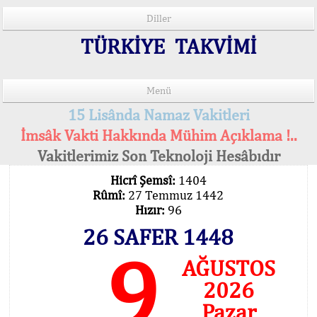
Diller
TÜRKİYE TAKVİMİ
Menü
15 Lisânda Namaz Vakitleri
İmsâk Vakti Hakkında Mühim Açıklama !..
Vakitlerimiz Son Teknoloji Hesâbıdır
Hicrî Şemsî:
1404
Rûmî:
27 Temmuz 1442
Hızır:
96
26 SAFER 1448
9
AĞUSTOS
2026
Pazar