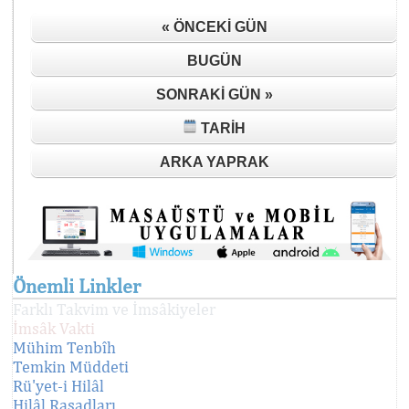
« ÖNCEKI GÜN
BUGÜN
SONRAKI GÜN »
TARIH
ARKA YAPRAK
Önemli Linkler
Farklı Takvim ve İmsâkiyeler
İmsâk Vakti
Mühim Tenbîh
Temkin Müddeti
Rü'yet-i Hilâl
Hilâl Rasadları