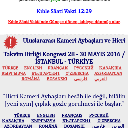
Kıble Sâati Vakti 12:29
Kıble Sâati Vakti'nde Güneşe dönen, kıbleye dönmüş olur.
Uluslararası Kamerî Aybaşları ve Hicrî
Takvîm Birliği Kongresi 28 - 30 MAYIS 2016 /
İSTANBUL - TÜRKİYE
TÜRKÇE
ENGLISH
FRANÇAIS
РУССКИЙ
ҚАЗАҚША
КЫPГЫЗЧA
БЪЛГАРСКИ1
O’ZBEKCHA
AZӘRBAYCAN
ROMÂNĂ
BOSANSKI
فارسی
العربي
"Hicrî Kamerî Aybaşları hesâb ile değil, hilâlin
[yeni ayın] çıplak gözle görülmesi ile başlar."
TÜRKÇE
ENGLISH
FRANÇAIS
РУССКИЙ
ҚАЗАҚША
КЫPГЫЗЧA
БЪЛГАРСКИ1
O’ZBEKCHA
AZӘRBAYCAN
ROMÂNĂ
BOSANSKI
فارسی
العربي