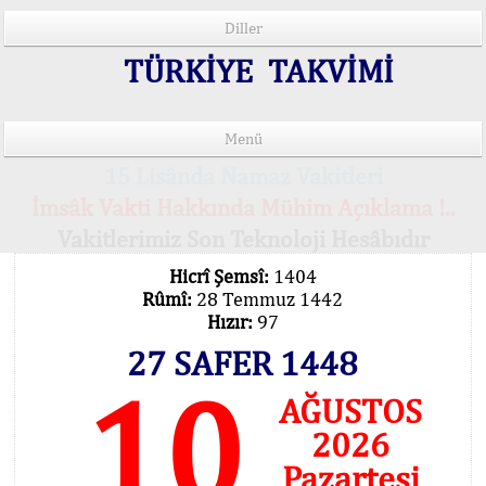
Diller
TÜRKİYE TAKVİMİ
Menü
15 Lisânda Namaz Vakitleri
İmsâk Vakti Hakkında Mühim Açıklama !..
Vakitlerimiz Son Teknoloji Hesâbıdır
Hicrî Şemsî:
1404
Rûmî:
28 Temmuz 1442
Hızır:
97
27 SAFER 1448
10
AĞUSTOS
2026
Pazartesi