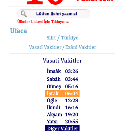
Ülkeler Listesi İçin Tıklayınız
Ufaca
Siirt / Türkiye
Vasatî Vakitler
Ezânî Vakitler
/
Vasatî Vakitler
İmsâk
03:26
Sabâh
03:44
Güneş
05:16
İşrak
06:04
Öğle
12:28
İkindi
16:16
Akşam
19:20
Yatsı
20:55
Diğer Vakitler