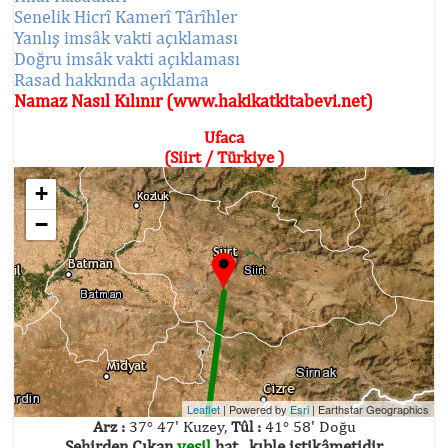
Senelik Hicrî Kamerî Târîhler
Yanlış imsâk vakti açıklaması
Doğru imsâk vakti açıklaması
Rasad hakkında açıklama
Namaz Nasıl Kılınır (www.hakikatkitabevi.net)
Ufaca
(Siirt / Türkiye )
+
−
Leaflet
| Powered by
Esri
|
Earthstar Geographics
Arz :
37° 47' Kuzey,
Tûl :
41° 58' Doğu
Şehirden Çıkan
yeşil
hat , kıble istikâmetidir.