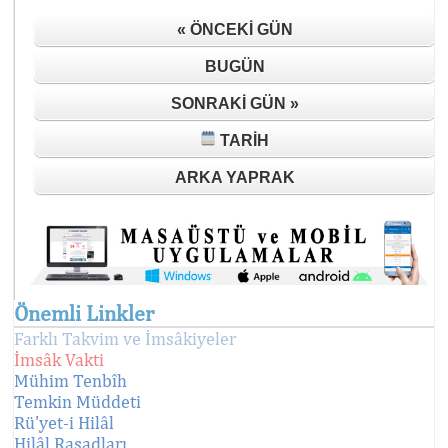
« ÖNCEKI GÜN
BUGÜN
SONRAKI GÜN »
TARIH
ARKA YAPRAK
Önemli Linkler
Farklı Takvim ve İmsâkiyeler
İmsâk Vakti
Mühim Tenbîh
Temkin Müddeti
Rü'yet-i Hilâl
Hilâl Rasadları