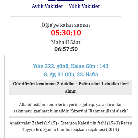
Aylık Vakitler
Yıllık Vakitler
Öğle'ye kalan zaman
05:30:10
Mahallî Sâat
06:57:50
Yılın 222. günü, Kalan Gün : 143
8. Ay, 31 Gün, 33. Hafta
Gündüzün kısalması 2 dakika - Ezânî sâat 1 dakika ileri
alınır.
Allahü teâlânın emirlerini yerine getirip, yasaklarından
sakınmayı ganîmet bilmelidir. Kâzerûnî “Rahmetullahi aleyh”
Anafartalar Zaferi (1915) - Estergon Kalesi’nin fethi (1543) Recep
Tayyip Erdoğan’ın Cumhurbaşkanı seçilmesi (2014)