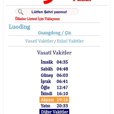
Ülkeler Listesi İçin Tıklayınız
Luoding
Guangdong / Çin
Vasatî Vakitler
Ezânî Vakitler
/
Vasatî Vakitler
İmsâk
04:35
Sabâh
04:48
Güneş
06:03
İşrak
06:41
Öğle
12:47
İkindi
16:10
Akşam
19:16
Yatsı
20:33
Diğer Vakitler