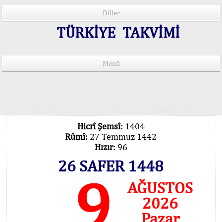
Diller
TÜRKİYE TAKVİMİ
Menü
15 Lisânda Namaz Vakitleri
İmsâk Vakti Hakkında Mühim Açıklama !..
Vakitlerimiz Son Teknoloji Hesâbıdır
Hicrî Şemsî:
1404
Rûmî:
27 Temmuz 1442
Hızır:
96
26 SAFER 1448
9
AĞUSTOS
2026
Pazar