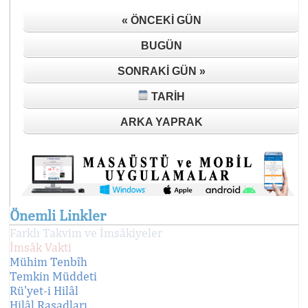
« ÖNCEKI GÜN
BUGÜN
SONRAKI GÜN »
TARIH
ARKA YAPRAK
Önemli Linkler
Farklı Takvim ve İmsâkiyeler
İmsâk Vakti
Mühim Tenbîh
Temkin Müddeti
Rü'yet-i Hilâl
Hilâl Rasadları