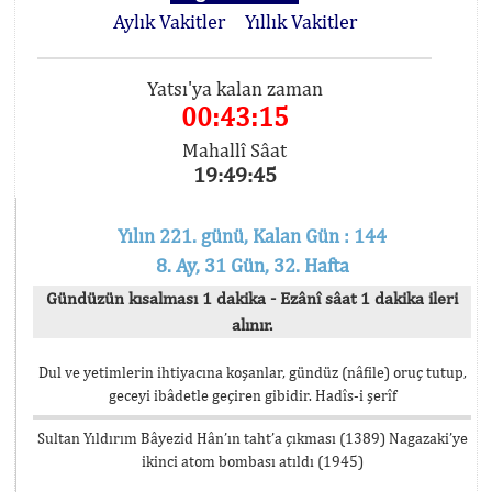
Aylık Vakitler
Yıllık Vakitler
Yatsı'ya kalan zaman
00:43:15
Mahallî Sâat
19:49:45
Yılın 221. günü, Kalan Gün : 144
8. Ay, 31 Gün, 32. Hafta
Gündüzün kısalması 1 dakika - Ezânî sâat 1 dakika ileri
alınır.
Dul ve yetimlerin ihtiyacına koşanlar, gündüz (nâfile) oruç tutup,
geceyi ibâdetle geçiren gibidir. Hadîs-i şerîf
Sultan Yıldırım Bâyezid Hân’ın taht’a çıkması (1389) Nagazaki’ye
ikinci atom bombası atıldı (1945)