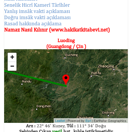
Senelik Hicrî Kamerî Târîhler
Yanlış imsâk vakti açıklaması
Doğru imsâk vakti açıklaması
Rasad hakkında açıklama
Namaz Nasıl Kılınır (www.hakikatkitabevi.net)
Luoding
(Guangdong / Çin )
+
−
Leaflet
| Powered by
Esri
|
Earthstar Geographics
Arz :
22° 46' Kuzey,
Tûl :
111° 34' Doğu
Şehirden Çıkan
yeşil
hat , kıble istikâmetidir.