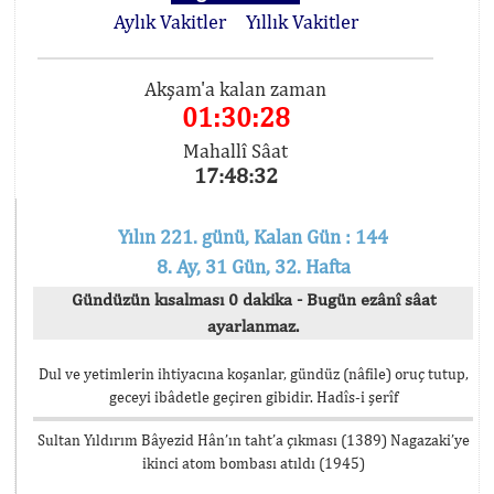
Aylık Vakitler
Yıllık Vakitler
Akşam'a kalan zaman
01:30:28
Mahallî Sâat
17:48:32
Yılın 221. günü, Kalan Gün : 144
8. Ay, 31 Gün, 32. Hafta
Gündüzün kısalması 0 dakika - Bugün ezânî sâat
ayarlanmaz.
Dul ve yetimlerin ihtiyacına koşanlar, gündüz (nâfile) oruç tutup,
geceyi ibâdetle geçiren gibidir. Hadîs-i şerîf
Sultan Yıldırım Bâyezid Hân’ın taht’a çıkması (1389) Nagazaki’ye
ikinci atom bombası atıldı (1945)