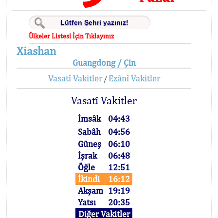
Ülkeler Listesi İçin Tıklayınız
Xiashan
Guangdong / Çin
Vasatî Vakitler
Ezânî Vakitler
/
Vasatî Vakitler
İmsâk
04:43
Sabâh
04:56
Güneş
06:10
İşrak
06:48
Öğle
12:51
İkindi
16:12
Akşam
19:19
Yatsı
20:35
Diğer Vakitler