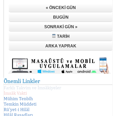
« ÖNCEKI GÜN
BUGÜN
SONRAKI GÜN »
TARIH
ARKA YAPRAK
Önemli Linkler
Farklı Takvim ve İmsâkiyeler
İmsâk Vakti
Mühim Tenbîh
Temkin Müddeti
Rü'yet-i Hilâl
Hilâl Rasadları