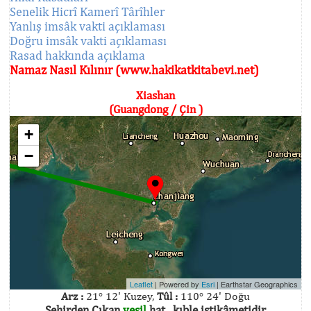
Senelik Hicrî Kamerî Târîhler
Yanlış imsâk vakti açıklaması
Doğru imsâk vakti açıklaması
Rasad hakkında açıklama
Namaz Nasıl Kılınır (www.hakikatkitabevi.net)
Xiashan
(Guangdong / Çin )
+
−
Leaflet
| Powered by
Esri
|
Earthstar Geographics
Arz :
21° 12' Kuzey,
Tûl :
110° 24' Doğu
Şehirden Çıkan
yeşil
hat , kıble istikâmetidir.