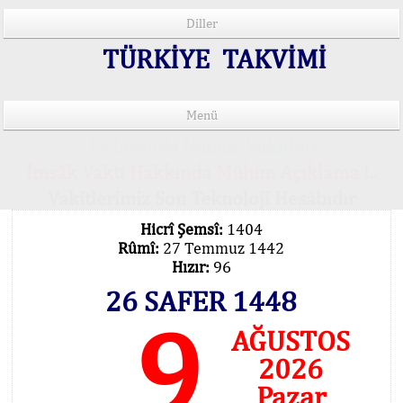
Diller
TÜRKİYE TAKVİMİ
Menü
15 Lisânda Namaz Vakitleri
İmsâk Vakti Hakkında Mühim Açıklama !..
Vakitlerimiz Son Teknoloji Hesâbıdır
Hicrî Şemsî:
1404
Rûmî:
27 Temmuz 1442
Hızır:
96
26 SAFER 1448
9
AĞUSTOS
2026
Pazar