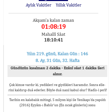
Aylık Vakitler
Yıllık Vakitler
Akşam'a kalan zaman
01:08:18
Mahallî Sâat
18:10:42
Yılın 219. günü, Kalan Gün : 146
8. Ay, 31 Gün, 32. Hafta
Gündüzün kısalması 2 dakika - Ezânî sâat 1 dakika ileri
alınır.
Çok kimse vardır ki, yedikleri ve giydikleri haramdır. Sonra elle-
rini kaldırıp duâ ederler. Böyle duâ nasıl kabul olur? Hadîs-i şerîf
Tarihin en kalabalık mitingi, 5 milyon kişi ile Yenikapı’da yapıldı
(2016) Eyyâm-ı Bahûr’un (En sıcak günlerin) sonu