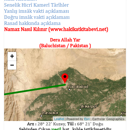
Senelik Hicrî Kamerî Târîhler
Yanlış imsâk vakti açıklaması
Doğru imsâk vakti açıklaması
Rasad hakkında açıklama
Namaz Nasıl Kılınır (www.hakikatkitabevi.net)
Dera Allah Yar
(Baluchistan / Pakistan )
+
−
Leaflet
| Powered by
Esri
|
Earthstar Geographics
Arz :
28° 22' Kuzey,
Tûl :
68° 21' Doğu
Şehirden Çıkan
yeşil
hat , kıble istikâmetidir.