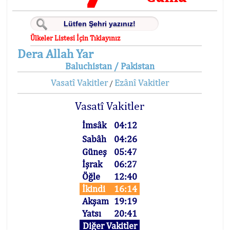
Ülkeler Listesi İçin Tıklayınız
Dera Allah Yar
Baluchistan / Pakistan
Vasatî Vakitler
Ezânî Vakitler
/
Vasatî Vakitler
İmsâk
04:12
Sabâh
04:26
Güneş
05:47
İşrak
06:27
Öğle
12:40
İkindi
16:14
Akşam
19:19
Yatsı
20:41
Diğer Vakitler