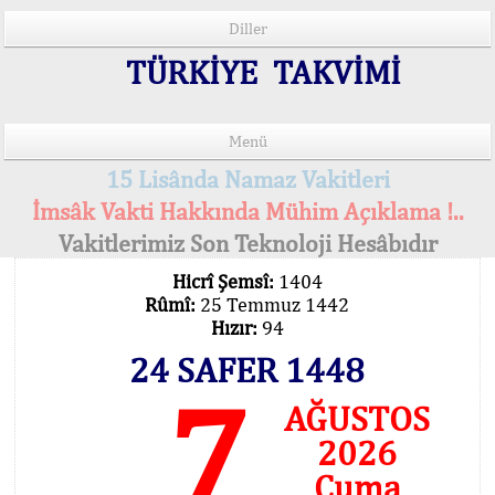
Diller
TÜRKİYE TAKVİMİ
Menü
15 Lisânda Namaz Vakitleri
İmsâk Vakti Hakkında Mühim Açıklama !..
Vakitlerimiz Son Teknoloji Hesâbıdır
Hicrî Şemsî:
1404
Rûmî:
25 Temmuz 1442
Hızır:
94
24 SAFER 1448
7
AĞUSTOS
2026
Cuma