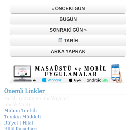
« ÖNCEKI GÜN
BUGÜN
SONRAKI GÜN »
TARIH
ARKA YAPRAK
Önemli Linkler
Farklı Takvim ve İmsâkiyeler
İmsâk Vakti
Mühim Tenbîh
Temkin Müddeti
Rü'yet-i Hilâl
Hilâl Rasadları