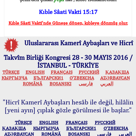
Kıble Sâati Vakti 15:17
Kıble Sâati Vakti'nde Güneşe dönen, kıbleye dönmüş olur.
Uluslararası Kamerî Aybaşları ve Hicrî
Takvîm Birliği Kongresi 28 - 30 MAYIS 2016 /
İSTANBUL - TÜRKİYE
TÜRKÇE
ENGLISH
FRANÇAIS
РУССКИЙ
ҚАЗАҚША
КЫPГЫЗЧA
БЪЛГАРСКИ1
O’ZBEKCHA
AZӘRBAYCAN
ROMÂNĂ
BOSANSKI
فارسی
العربي
"Hicrî Kamerî Aybaşları hesâb ile değil, hilâlin
[yeni ayın] çıplak gözle görülmesi ile başlar."
TÜRKÇE
ENGLISH
FRANÇAIS
РУССКИЙ
ҚАЗАҚША
КЫPГЫЗЧA
БЪЛГАРСКИ1
O’ZBEKCHA
AZӘRBAYCAN
ROMÂNĂ
BOSANSKI
فارسی
العربي