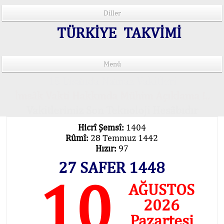
Diller
TÜRKİYE TAKVİMİ
Menü
15 Lisânda Namaz Vakitleri
İmsâk Vakti Hakkında Mühim Açıklama !..
Vakitlerimiz Son Teknoloji Hesâbıdır
Hicrî Şemsî:
1404
Rûmî:
28 Temmuz 1442
Hızır:
97
27 SAFER 1448
10
AĞUSTOS
2026
Pazartesi