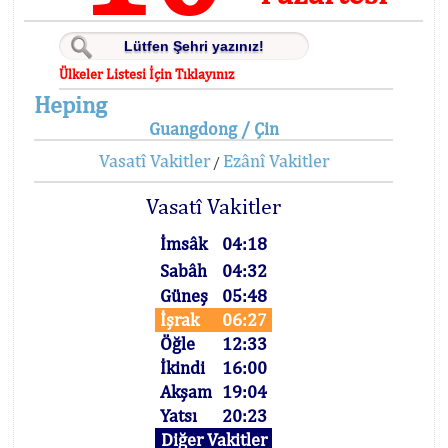
Ülkeler Listesi İçin Tıklayınız
Heping
Guangdong / Çin
Vasatî Vakitler
Ezânî Vakitler
/
Vasatî Vakitler
İmsâk
04:18
Sabâh
04:32
Güneş
05:48
İşrak
06:27
Öğle
12:33
İkindi
16:00
Akşam
19:04
Yatsı
20:23
Diğer Vakitler