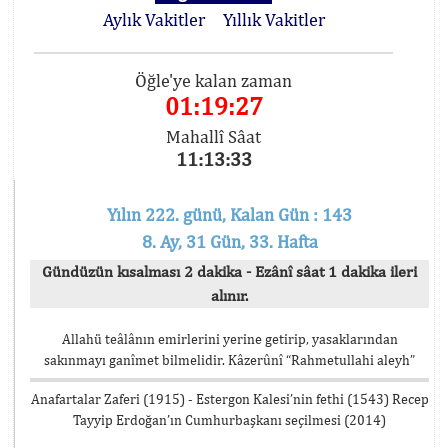
Aylık Vakitler
Yıllık Vakitler
Öğle'ye kalan zaman
01:19:27
Mahallî Sâat
11:13:33
Yılın 222. günü, Kalan Gün : 143
8. Ay, 31 Gün, 33. Hafta
Gündüzün kısalması 2 dakika - Ezânî sâat 1 dakika ileri
alınır.
Allahü teâlânın emirlerini yerine getirip, yasaklarından
sakınmayı ganîmet bilmelidir. Kâzerûnî “Rahmetullahi aleyh”
Anafartalar Zaferi (1915) - Estergon Kalesi’nin fethi (1543) Recep
Tayyip Erdoğan’ın Cumhurbaşkanı seçilmesi (2014)