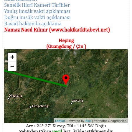
Senelik Hicrî Kamerî Târîhler
Yanlış imsâk vakti açıklaması
Doğru imsâk vakti açıklaması
Rasad hakkında açıklama
Namaz Nasıl Kılınır (www.hakikatkitabevi.net)
Heping
(Guangdong / Çin )
+
−
Leaflet
| Powered by
Esri
|
Earthstar Geographics
Arz :
24° 27' Kuzey,
Tûl :
114° 56' Doğu
Şehirden Çıkan
yeşil
hat , kıble istikâmetidir.