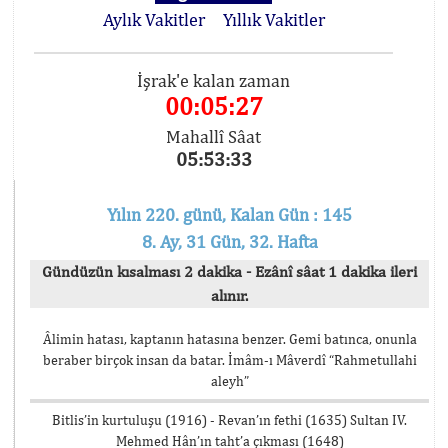
Aylık Vakitler
Yıllık Vakitler
İşrak'e kalan zaman
00:05:27
Mahallî Sâat
05:53:33
Yılın 220. günü, Kalan Gün : 145
8. Ay, 31 Gün, 32. Hafta
Gündüzün kısalması 2 dakika - Ezânî sâat 1 dakika ileri
alınır.
Âlimin hatası, kaptanın hatasına benzer. Gemi batınca, onunla
beraber birçok insan da batar. İmâm-ı Mâverdî “Rahmetullahi
aleyh”
Bitlis’in kurtuluşu (1916) - Revan’ın fethi (1635) Sultan IV.
Mehmed Hân’ın taht’a çıkması (1648)