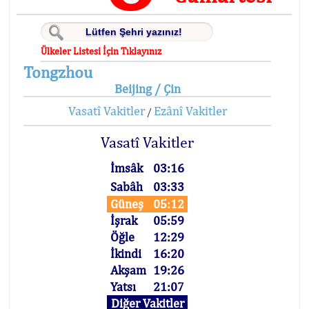
Ülkeler Listesi İçin Tıklayınız
Tongzhou
Beijing / Çin
Vasatî Vakitler
Ezânî Vakitler
/
Vasatî Vakitler
İmsâk
03:16
Sabâh
03:33
Güneş
05:12
İşrak
05:59
Öğle
12:29
İkindi
16:20
Akşam
19:26
Yatsı
21:07
Diğer Vakitler