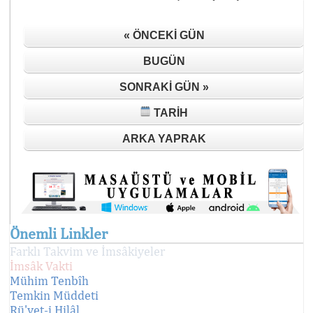
« ÖNCEKI GÜN
BUGÜN
SONRAKI GÜN »
TARIH
ARKA YAPRAK
Önemli Linkler
Farklı Takvim ve İmsâkiyeler
İmsâk Vakti
Mühim Tenbîh
Temkin Müddeti
Rü'yet-i Hilâl