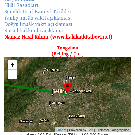
Hilâl Rasadları
Senelik Hicrî Kamerî Târîhler
Yanlış imsâk vakti açıklaması
Doğru imsâk vakti açıklaması
Rasad hakkında açıklama
Namaz Nasıl Kılınır (www.hakikatkitabevi.net)
Tongzhou
(Beijing / Çin )
+
−
Leaflet
| Powered by
Esri
|
Earthstar Geographics
Arz :
39° 54' Kuzey,
Tûl :
116° 39' Doğu