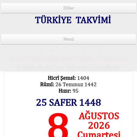
Diller
TÜRKİYE TAKVİMİ
Menü
15 Lisânda Namaz Vakitleri
İmsâk Vakti Hakkında Mühim Açıklama !..
Vakitlerimiz Son Teknoloji Hesâbıdır
Hicrî Şemsî:
1404
Rûmî:
26 Temmuz 1442
Hızır:
95
25 SAFER 1448
8
AĞUSTOS
2026
Cumartesi