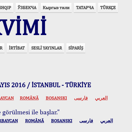
SHQIP
ЎЗБЕКЧА
Кыргыз тили
ТАТАРЧА
TÜRKÇE
VİMİ
R
İRTİBAT
SESLİ YAYINLAR
SİPARİŞ
 MAYIS 2016 / İSTANBUL - TÜRKİYE
AYCAN
ROMÂNĂ
BOSANSKI
فارسی
العربي
 görülmesi ile başlar."
RBAYCAN
ROMÂNĂ
BOSANSKI
فارسی
العربي