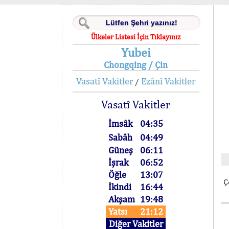
Ülkeler Listesi İçin Tıklayınız
Yubei
Chongqing / Çin
Vasatî Vakitler
Ezânî Vakitler
/
Vasatî Vakitler
İmsâk
04:35
Sabâh
04:49
Güneş
06:11
İşrak
06:52
Öğle
13:07
Ç
İkindi
16:44
Akşam
19:48
Yatsı
21:12
Diğer Vakitler