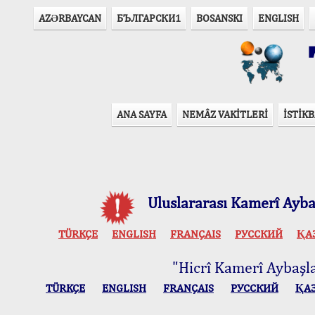
AZӘRBAYCAN
БЪЛГАРСКИ1
BOSANSKI
ENGLISH
T
ANA SAYFA
NEMÂZ VAKİTLERİ
İSTİKB
Uluslararası Kamerî Aybaş
TÜRKÇE
ENGLISH
FRANÇAIS
РУССКИЙ
ҚА
"Hicrî Kamerî Aybaşlar
TÜRKÇE
ENGLISH
FRANÇAIS
РУССКИЙ
ҚА