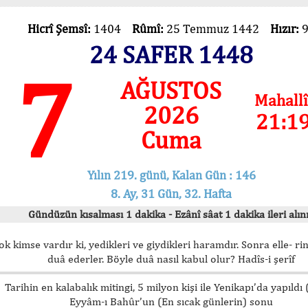
Hicrî Şemsî:
1404
Rûmî:
25 Temmuz 1442
Hızır:
24 SAFER 1448
7
AĞUSTOS
Mahallî
2026
21:1
Cuma
Yılın 219. günü, Kalan Gün : 146
8. Ay, 31 Gün, 32. Hafta
Gündüzün kısalması 1 dakika - Ezânî sâat 1 dakika ileri alını
ok kimse vardır ki, yedikleri ve giydikleri haramdır. Sonra elle- rin
duâ ederler. Böyle duâ nasıl kabul olur? Hadîs-i şerîf
Tarihin en kalabalık mitingi, 5 milyon kişi ile Yenikapı’da yapıldı
Eyyâm-ı Bahûr’un (En sıcak günlerin) sonu