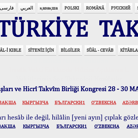
فارسی
العربي
қазақша
POLSKI
ROMÂNĂ
РУССКИЙ
ÜRKİYE TAK
ÂL-İ KIBLE
SİTENİZ İÇİN
BİLGİLER
SÜÂL - CEVÂB
KİTÂBLA
15 Lisânda Namaz Vakitleri
İmsâk Vakti Hakkında Mühim Açıklama !..
Vakitlerimiz Son Teknoloji Hesâbıdır
ları ve Hicrî Takvîm Birliği Kongresi 28 - 30
ЗАҚША
КЫPГЫЗЧA
БЪЛГАРСКИ1
O’ZBEKCHA
AZӘRB
ı hesâb ile değil, hilâlin [yeni ayın] çıplak gözle
ЗАҚША
КЫPГЫЗЧA
БЪЛГАРСКИ1
O’ZBEKCHA
AZӘ