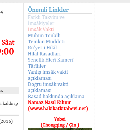
Önemli Linkler
94
Farklı Takvim ve
İmsâkiyeler
İmsâk Vakti
Mühim Tenbîh
 Sâat
Temkin Müddeti
Rü'yet-i Hilâl
9:00
Hilâl Rasadları
Senelik Hicrî Kamerî
Târîhler
Yanlış imsâk vakti
açıklaması
Doğru imsâk vakti
açıklaması
r.
Rasad hakkında açıklama
Namaz Nasıl Kılınır
i kaldırıp
(www.hakikatkitabevi.net)
Yubei
 (2016)
(Chongqing / Çin )