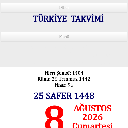
Diller
TÜRKİYE TAKVİMİ
Menü
15 Lisânda Namaz Vakitleri
İmsâk Vakti Hakkında Mühim Açıklama !..
Vakitlerimiz Son Teknoloji Hesâbıdır
Hicrî Şemsî:
1404
Rûmî:
26 Temmuz 1442
Hızır:
95
25 SAFER 1448
8
AĞUSTOS
2026
Cumartesi