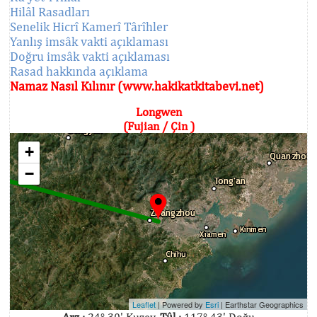
Hilâl Rasadları
Senelik Hicrî Kamerî Târîhler
Yanlış imsâk vakti açıklaması
Doğru imsâk vakti açıklaması
Rasad hakkında açıklama
Namaz Nasıl Kılınır (www.hakikatkitabevi.net)
Longwen
(Fujian / Çin )
+
−
Leaflet
| Powered by
Esri
|
Earthstar Geographics
Arz :
24° 30' Kuzey,
Tûl :
117° 43' Doğu