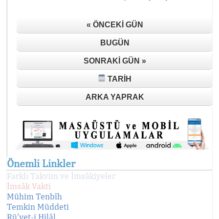
« ÖNCEKI GÜN
BUGÜN
SONRAKI GÜN »
TARIH
ARKA YAPRAK
Önemli Linkler
Farklı Takvim ve İmsâkiyeler
İmsâk Vakti
Mühim Tenbîh
Temkin Müddeti
Rü'yet-i Hilâl