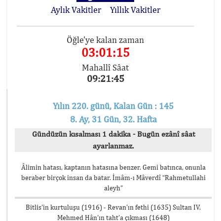
Aylık Vakitler
Yıllık Vakitler
Öğle'ye kalan zaman
03:01:15
Mahallî Sâat
09:21:45
Yılın 220. günü, Kalan Gün : 145
8. Ay, 31 Gün, 32. Hafta
Gündüzün kısalması 1 dakika - Bugün ezânî sâat
ayarlanmaz.
Âlimin hatası, kaptanın hatasına benzer. Gemi batınca, onunla
beraber birçok insan da batar. İmâm-ı Mâverdî “Rahmetullahi
aleyh”
Bitlis’in kurtuluşu (1916) - Revan’ın fethi (1635) Sultan IV.
Mehmed Hân’ın taht’a çıkması (1648)