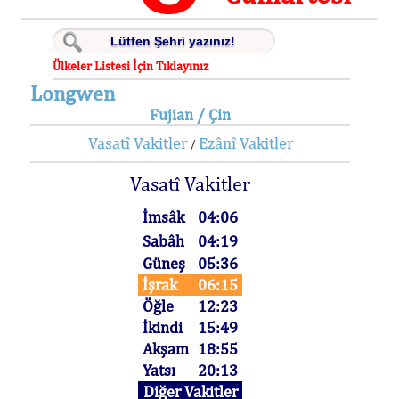
Ülkeler Listesi İçin Tıklayınız
Longwen
Fujian / Çin
Vasatî Vakitler
Ezânî Vakitler
/
Vasatî Vakitler
İmsâk
04:06
Sabâh
04:19
Güneş
05:36
İşrak
06:15
Öğle
12:23
İkindi
15:49
Akşam
18:55
Yatsı
20:13
Diğer Vakitler