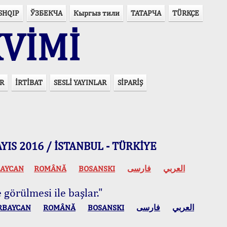
SHQIP
ЎЗБЕКЧА
Кыргыз тили
ТАТАРЧА
TÜRKÇE
VİMİ
R
İRTİBAT
SESLİ YAYINLAR
SİPARİŞ
 MAYIS 2016 / İSTANBUL - TÜRKİYE
AYCAN
ROMÂNĂ
BOSANSKI
فارسی
العربي
 görülmesi ile başlar."
RBAYCAN
ROMÂNĂ
BOSANSKI
فارسی
العربي