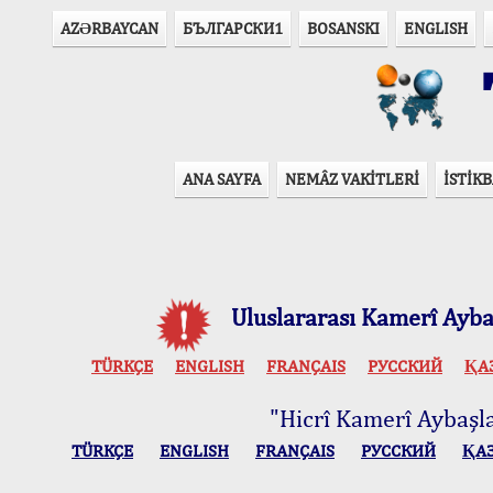
AZӘRBAYCAN
БЪЛГАРСКИ1
BOSANSKI
ENGLISH
T
ANA SAYFA
NEMÂZ VAKİTLERİ
İSTİKB
Uluslararası Kamerî Aybaş
TÜRKÇE
ENGLISH
FRANÇAIS
РУССКИЙ
ҚА
"Hicrî Kamerî Aybaşlar
TÜRKÇE
ENGLISH
FRANÇAIS
РУССКИЙ
ҚА