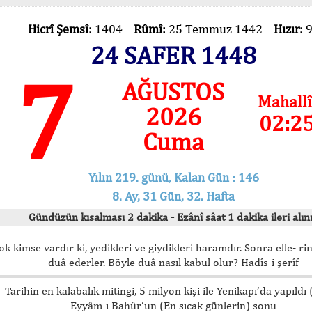
Hicrî Şemsî:
1404
Rûmî:
25 Temmuz 1442
Hızır:
24 SAFER 1448
7
AĞUSTOS
Mahallî
2026
02:2
Cuma
Yılın 219. günü, Kalan Gün : 146
8. Ay, 31 Gün, 32. Hafta
Gündüzün kısalması 2 dakika - Ezânî sâat 1 dakika ileri alını
ok kimse vardır ki, yedikleri ve giydikleri haramdır. Sonra elle- rin
duâ ederler. Böyle duâ nasıl kabul olur? Hadîs-i şerîf
Tarihin en kalabalık mitingi, 5 milyon kişi ile Yenikapı’da yapıldı
Eyyâm-ı Bahûr’un (En sıcak günlerin) sonu