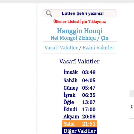
Ülkeler Listesi İçin Tıklayınız
Hanggin Houqi
Nei Mongol Zizhiqu / Çin
Vasatî Vakitler
Ezânî Vakitler
/
Vasatî Vakitler
İmsâk
03:48
Sabâh
04:05
Güneş
05:47
İşrak
06:35
Öğle
13:07
Ç
İkindi
17:00
Akşam
20:08
Yatsı
21:51
Diğer Vakitler