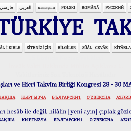
فارسی
العربي
қазақша
POLSKI
ROMÂNĂ
РУССКИЙ
ÜRKİYE TAK
ÂL-İ KIBLE
SİTENİZ İÇİN
BİLGİLER
SÜÂL - CEVÂB
KİTÂBLA
15 Lisânda Namaz Vakitleri
İmsâk Vakti Hakkında Mühim Açıklama !..
Vakitlerimiz Son Teknoloji Hesâbıdır
ları ve Hicrî Takvîm Birliği Kongresi 28 - 30
ЗАҚША
КЫPГЫЗЧA
БЪЛГАРСКИ1
O’ZBEKCHA
AZӘRB
ı hesâb ile değil, hilâlin [yeni ayın] çıplak gözle
ЗАҚША
КЫPГЫЗЧA
БЪЛГАРСКИ1
O’ZBEKCHA
AZӘ