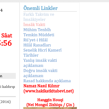
Önemli Linkler
94
Farklı Takvim ve
İmsâkiyeler
İmsâk Vakti
Mühim Tenbîh
 Sâat
Temkin Müddeti
Rü'yet-i Hilâl
5:56
Hilâl Rasadları
Senelik Hicrî Kamerî
Târîhler
Yanlış imsâk vakti
açıklaması
Doğru imsâk vakti
açıklaması
r.
Rasad hakkında açıklama
Namaz Nasıl Kılınır
i kaldırıp
(www.hakikatkitabevi.net)
Hanggin Houqi
 (2016)
(Nei Mongol Zizhiqu / Çin )