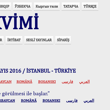
SHQIP
ЎЗБЕКЧА
Кыргыз тили
ТАТАРЧА
TÜRKÇE
VİMİ
R
İRTİBAT
SESLİ YAYINLAR
SİPARİŞ
 MAYIS 2016 / İSTANBUL - TÜRKİYE
AYCAN
ROMÂNĂ
BOSANSKI
فارسی
العربي
 görülmesi ile başlar."
RBAYCAN
ROMÂNĂ
BOSANSKI
فارسی
العربي