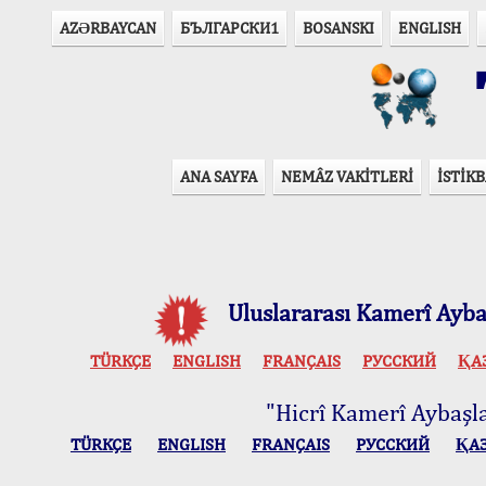
AZӘRBAYCAN
БЪЛГАРСКИ1
BOSANSKI
ENGLISH
T
ANA SAYFA
NEMÂZ VAKİTLERİ
İSTİKB
Uluslararası Kamerî Aybaş
TÜRKÇE
ENGLISH
FRANÇAIS
РУССКИЙ
ҚА
"Hicrî Kamerî Aybaşlar
TÜRKÇE
ENGLISH
FRANÇAIS
РУССКИЙ
ҚА