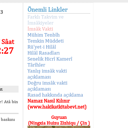
Önemli Linkler
93
Farklı Takvim ve
İmsâkiyeler
İmsâk Vakti
Mühim Tenbîh
 Sâat
Temkin Müddeti
Rü'yet-i Hilâl
2:27
Hilâl Rasadları
Senelik Hicrî Kamerî
Târîhler
Yanlış imsâk vakti
açıklaması
Doğru imsâk vakti
açıklaması
r.
Rasad hakkında açıklama
Namaz Nasıl Kılınır
! Atâ bin
(www.hakikatkitabevi.net)
Guyuan
 baskını
(Ningxia Huizu Zizhiqu / Çin )