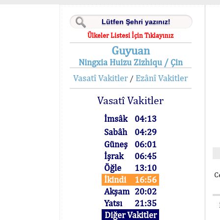
Ülkeler Listesi İçin Tıklayınız
Guyuan
Ningxia Huizu Zizhiqu / Çin
Vasatî Vakitler
Ezânî Vakitler
/
Vasatî Vakitler
İmsâk
04:13
Sabâh
04:29
Güneş
06:01
İşrak
06:45
Öğle
13:10
C
İkindi
16:56
Akşam
20:02
Yatsı
21:35
Diğer Vakitler