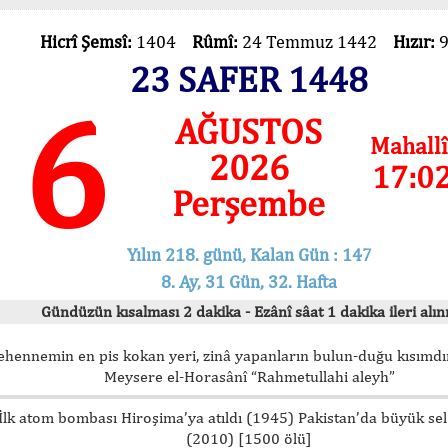
Hicrî Şemsî:
1404
Rûmî:
24 Temmuz 1442
Hızır:
23 SAFER 1448
6
AĞUSTOS
Mahallî
2026
17:0
Perşembe
Yılın 218. günü, Kalan Gün : 147
8. Ay, 31 Gün, 32. Hafta
Gündüzün kısalması 2 dakika - Ezânî sâat 1 dakika ileri alını
ehennemin en pis kokan yeri, zinâ yapanların bulun-duğu kısımdır
Meysere el-Horasânî “Rahmetullahi aleyh”
İlk atom bombası Hiroşima’ya atıldı (1945) Pakistan’da büyük sel
(2010) [1500 ölü]