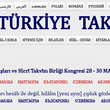
فارسی
العربي
қазақша
POLSKI
ROMÂNĂ
РУССКИЙ
ÜRKİYE TAK
ÂL-İ KIBLE
SİTENİZ İÇİN
BİLGİLER
SÜÂL - CEVÂB
KİTÂBLA
15 Lisânda Namaz Vakitleri
İmsâk Vakti Hakkında Mühim Açıklama !..
Vakitlerimiz Son Teknoloji Hesâbıdır
ları ve Hicrî Takvîm Birliği Kongresi 28 - 30
ЗАҚША
КЫPГЫЗЧA
БЪЛГАРСКИ1
O’ZBEKCHA
AZӘRB
ı hesâb ile değil, hilâlin [yeni ayın] çıplak gözle
ЗАҚША
КЫPГЫЗЧA
БЪЛГАРСКИ1
O’ZBEKCHA
AZӘ