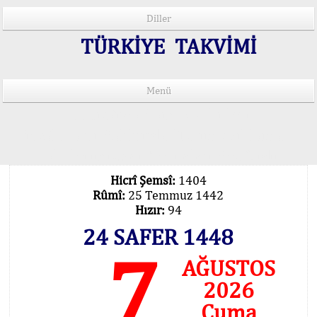
Diller
TÜRKİYE TAKVİMİ
Menü
15 Lisânda Namaz Vakitleri
İmsâk Vakti Hakkında Mühim Açıklama !..
Vakitlerimiz Son Teknoloji Hesâbıdır
Hicrî Şemsî:
1404
Rûmî:
25 Temmuz 1442
Hızır:
94
24 SAFER 1448
7
AĞUSTOS
2026
Cuma