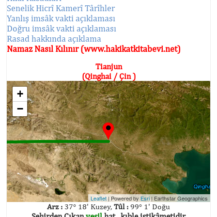
Senelik Hicrî Kamerî Târîhler
Yanlış imsâk vakti açıklaması
Doğru imsâk vakti açıklaması
Rasad hakkında açıklama
Namaz Nasıl Kılınır (www.hakikatkitabevi.net)
Tianjun
(Qinghai / Çin )
+
−
Leaflet
| Powered by
Esri
|
Earthstar Geographics
Arz :
37° 18' Kuzey,
Tûl :
99° 1' Doğu
Şehirden Çıkan
yeşil
hat , kıble istikâmetidir.