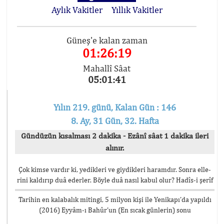
Aylık Vakitler
Yıllık Vakitler
Güneş'e kalan zaman
01:26:19
Mahallî Sâat
05:01:41
Yılın 219. günü, Kalan Gün : 146
8. Ay, 31 Gün, 32. Hafta
Gündüzün kısalması 2 dakika - Ezânî sâat 1 dakika ileri
alınır.
Çok kimse vardır ki, yedikleri ve giydikleri haramdır. Sonra elle-
rini kaldırıp duâ ederler. Böyle duâ nasıl kabul olur? Hadîs-i şerîf
Tarihin en kalabalık mitingi, 5 milyon kişi ile Yenikapı’da yapıldı
(2016) Eyyâm-ı Bahûr’un (En sıcak günlerin) sonu