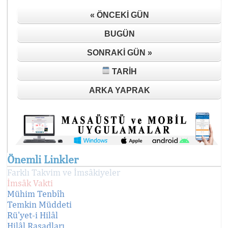
« ÖNCEKI GÜN
BUGÜN
SONRAKI GÜN »
TARIH
ARKA YAPRAK
Önemli Linkler
Farklı Takvim ve İmsâkiyeler
İmsâk Vakti
Mühim Tenbîh
Temkin Müddeti
Rü'yet-i Hilâl
Hilâl Rasadları