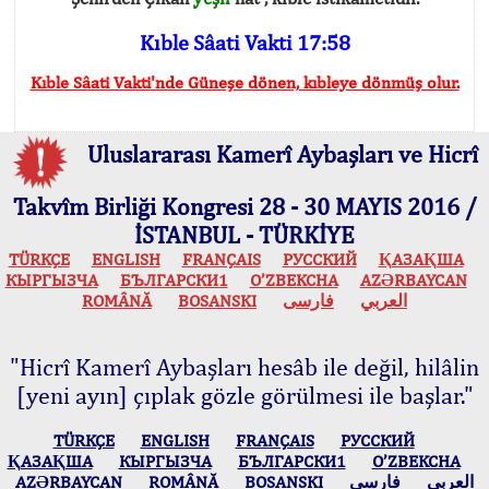
Kıble Sâati Vakti 17:58
Kıble Sâati Vakti'nde Güneşe dönen, kıbleye dönmüş olur.
Uluslararası Kamerî Aybaşları ve Hicrî
Takvîm Birliği Kongresi 28 - 30 MAYIS 2016 /
İSTANBUL - TÜRKİYE
TÜRKÇE
ENGLISH
FRANÇAIS
РУССКИЙ
ҚАЗАҚША
КЫPГЫЗЧA
БЪЛГАРСКИ1
O’ZBEKCHA
AZӘRBAYCAN
ROMÂNĂ
BOSANSKI
فارسی
العربي
"Hicrî Kamerî Aybaşları hesâb ile değil, hilâlin
[yeni ayın] çıplak gözle görülmesi ile başlar."
TÜRKÇE
ENGLISH
FRANÇAIS
РУССКИЙ
ҚАЗАҚША
КЫPГЫЗЧA
БЪЛГАРСКИ1
O’ZBEKCHA
AZӘRBAYCAN
ROMÂNĂ
BOSANSKI
فارسی
العربي