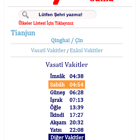
Ülkeler Listesi İçin Tıklayınız
Tianjun
Qinghai / Çin
Vasatî Vakitler
Ezânî Vakitler
/
Vasatî Vakitler
İmsâk
04:38
Sabâh
04:54
Güneş
06:28
İşrak
07:13
Öğle
13:39
İkindi
17:27
Akşam
20:32
Yatsı
22:08
Diğer Vakitler