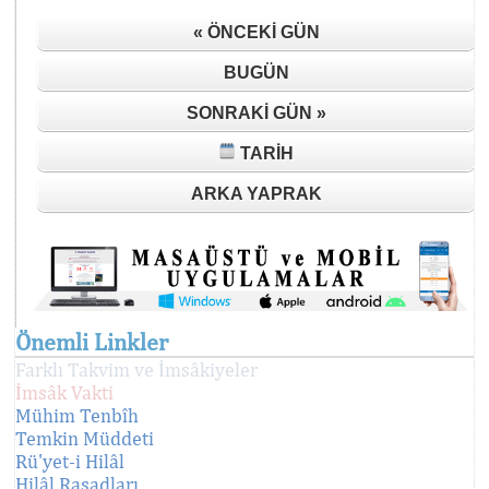
« ÖNCEKI GÜN
BUGÜN
SONRAKI GÜN »
TARIH
ARKA YAPRAK
Önemli Linkler
Farklı Takvim ve İmsâkiyeler
İmsâk Vakti
Mühim Tenbîh
Temkin Müddeti
Rü'yet-i Hilâl
Hilâl Rasadları