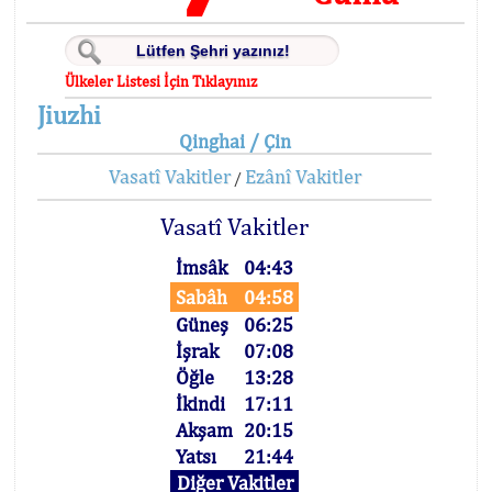
Ülkeler Listesi İçin Tıklayınız
Jiuzhi
Qinghai / Çin
Vasatî Vakitler
Ezânî Vakitler
/
Vasatî Vakitler
İmsâk
04:43
Sabâh
04:58
Güneş
06:25
İşrak
07:08
Öğle
13:28
İkindi
17:11
Akşam
20:15
Yatsı
21:44
Diğer Vakitler