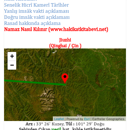
Senelik Hicrî Kamerî Târîhler
Yanlış imsâk vakti açıklaması
Doğru imsâk vakti açıklaması
Rasad hakkında açıklama
Namaz Nasıl Kılınır (www.hakikatkitabevi.net)
Jiuzhi
(Qinghai / Çin )
+
−
Leaflet
| Powered by
Esri
|
Earthstar Geographics
Arz :
33° 26' Kuzey,
Tûl :
101° 29' Doğu
Şehirden Çıkan
yeşil
hat , kıble istikâmetidir.