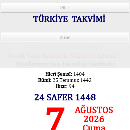
Diller
TÜRKİYE TAKVİMİ
Menü
15 Lisânda Namaz Vakitleri
İmsâk Vakti Hakkında Mühim Açıklama !..
Vakitlerimiz Son Teknoloji Hesâbıdır
Hicrî Şemsî:
1404
Rûmî:
25 Temmuz 1442
Hızır:
94
24 SAFER 1448
7
AĞUSTOS
2026
Cuma