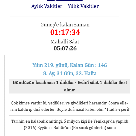
Aylık Vakitler
Yıllık Vakitler
Güneş'e kalan zaman
01:17:34
Mahallî Sâat
05:07:26
Yılın 219. günü, Kalan Gün : 146
8. Ay, 31 Gün, 32. Hafta
Gündüzün kısalması 1 dakika - Ezânî sâat 1 dakika ileri
alınır.
Çok kimse vardır ki, yedikleri ve giydikleri haramdır. Sonra elle-
rini kaldırıp duâ ederler. Böyle duâ nasıl kabul olur? Hadîs-i şerîf
Tarihin en kalabalık mitingi, 5 milyon kişi ile Yenikapı’da yapıldı
(2016) Eyyâm-ı Bahûr’un (En sıcak günlerin) sonu