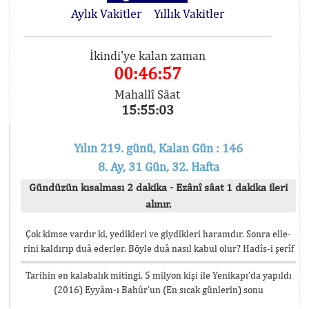
Aylık Vakitler
Yıllık Vakitler
İkindi'ye kalan zaman
00:46:57
Mahallî Sâat
15:55:03
Yılın 219. günü, Kalan Gün : 146
8. Ay, 31 Gün, 32. Hafta
Gündüzün kısalması 2 dakika - Ezânî sâat 1 dakika ileri
alınır.
Çok kimse vardır ki, yedikleri ve giydikleri haramdır. Sonra elle-
rini kaldırıp duâ ederler. Böyle duâ nasıl kabul olur? Hadîs-i şerîf
Tarihin en kalabalık mitingi, 5 milyon kişi ile Yenikapı’da yapıldı
(2016) Eyyâm-ı Bahûr’un (En sıcak günlerin) sonu