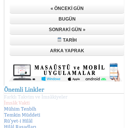
« ÖNCEKI GÜN
BUGÜN
SONRAKI GÜN »
TARIH
ARKA YAPRAK
Önemli Linkler
Farklı Takvim ve İmsâkiyeler
İmsâk Vakti
Mühim Tenbîh
Temkin Müddeti
Rü'yet-i Hilâl
Hilâl Rasadları