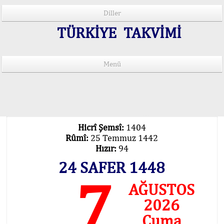
Diller
TÜRKİYE TAKVİMİ
Menü
15 Lisânda Namaz Vakitleri
İmsâk Vakti Hakkında Mühim Açıklama !..
Vakitlerimiz Son Teknoloji Hesâbıdır
Hicrî Şemsî:
1404
Rûmî:
25 Temmuz 1442
Hızır:
94
24 SAFER 1448
7
AĞUSTOS
2026
Cuma