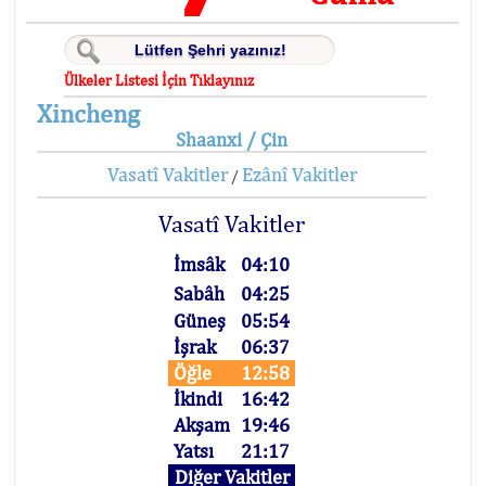
Ülkeler Listesi İçin Tıklayınız
Xincheng
Shaanxi / Çin
Vasatî Vakitler
Ezânî Vakitler
/
Vasatî Vakitler
İmsâk
04:10
Sabâh
04:25
Güneş
05:54
İşrak
06:37
Öğle
12:58
İkindi
16:42
Akşam
19:46
Yatsı
21:17
Diğer Vakitler