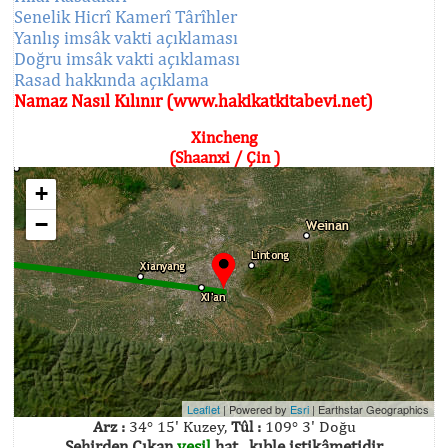
Senelik Hicrî Kamerî Târîhler
Yanlış imsâk vakti açıklaması
Doğru imsâk vakti açıklaması
Rasad hakkında açıklama
Namaz Nasıl Kılınır (www.hakikatkitabevi.net)
Xincheng
(Shaanxi / Çin )
+
−
Leaflet
| Powered by
Esri
|
Earthstar Geographics
Arz :
34° 15' Kuzey,
Tûl :
109° 3' Doğu
Şehirden Çıkan
yeşil
hat , kıble istikâmetidir.