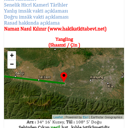
Senelik Hicrî Kamerî Târîhler
Yanlış imsâk vakti açıklaması
Doğru imsâk vakti açıklaması
Rasad hakkında açıklama
Namaz Nasıl Kılınır (www.hakikatkitabevi.net)
Yangling
(Shaanxi / Çin )
+
−
Leaflet
| Powered by
Esri
|
Earthstar Geographics
Arz :
34° 16' Kuzey,
Tûl :
108° 5' Doğu
Şehirden Çıkan
yeşil
hat , kıble istikâmetidir.