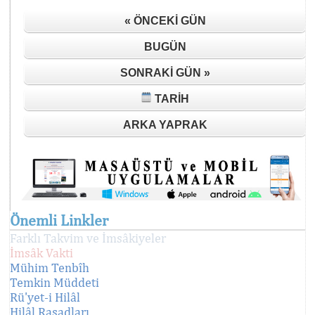
« ÖNCEKI GÜN
BUGÜN
SONRAKI GÜN »
TARIH
ARKA YAPRAK
Önemli Linkler
Farklı Takvim ve İmsâkiyeler
İmsâk Vakti
Mühim Tenbîh
Temkin Müddeti
Rü'yet-i Hilâl
Hilâl Rasadları