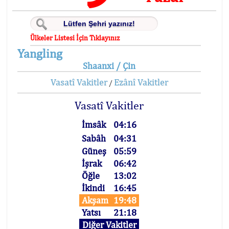
Ülkeler Listesi İçin Tıklayınız
Yangling
Shaanxi / Çin
Vasatî Vakitler
Ezânî Vakitler
/
Vasatî Vakitler
İmsâk
04:16
Sabâh
04:31
Güneş
05:59
İşrak
06:42
Öğle
13:02
İkindi
16:45
Akşam
19:48
Yatsı
21:18
Diğer Vakitler