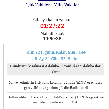
Aylık Vakitler
Yıllık Vakitler
Yatsı'ya kalan zaman
01:27:22
Mahallî Sâat
19:50:38
Yılın 221. günü, Kalan Gün : 144
8. Ay, 31 Gün, 32. Hafta
Gündüzün kısalması 2 dakika - Ezânî sâat 1 dakika ileri
alınır.
Dul ve yetimlerin ihtiyacına koşanlar, gündüz (nâfile) oruç tutup,
geceyi ibâdetle geçiren gibidir. Hadîs-i şerîf
Sultan Yıldırım Bâyezid Hân’ın taht’a çıkması (1389) Nagazaki’ye
ikinci atom bombası atıldı (1945)