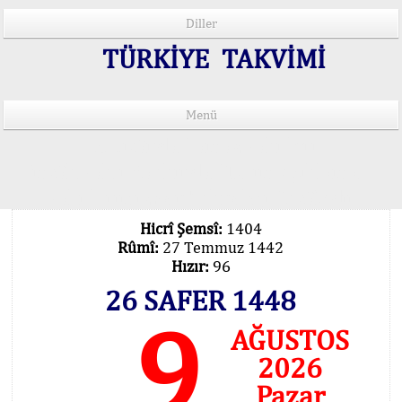
Diller
TÜRKİYE TAKVİMİ
Menü
15 Lisânda Namaz Vakitleri
İmsâk Vakti Hakkında Mühim Açıklama !..
Vakitlerimiz Son Teknoloji Hesâbıdır
Hicrî Şemsî:
1404
Rûmî:
27 Temmuz 1442
Hızır:
96
26 SAFER 1448
9
AĞUSTOS
2026
Pazar