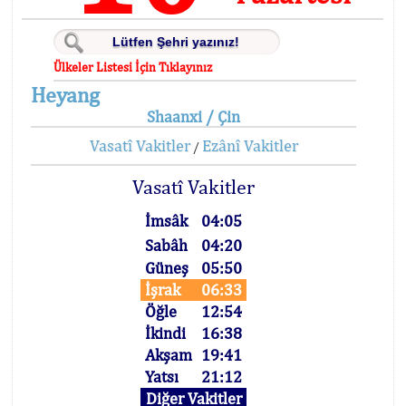
Ülkeler Listesi İçin Tıklayınız
Heyang
Shaanxi / Çin
Vasatî Vakitler
Ezânî Vakitler
/
Vasatî Vakitler
İmsâk
04:05
Sabâh
04:20
Güneş
05:50
İşrak
06:33
Öğle
12:54
İkindi
16:38
Akşam
19:41
Yatsı
21:12
Diğer Vakitler