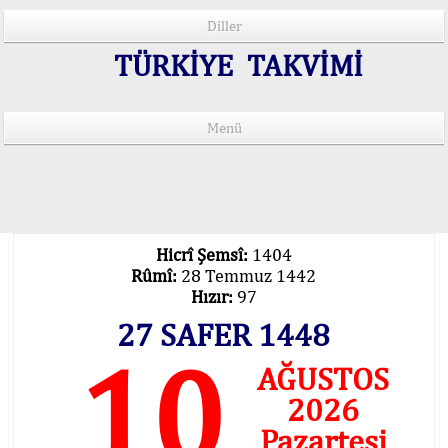
Diller
TÜRKİYE TAKVİMİ
Menü
15 Lisânda Namaz Vakitleri
İmsâk Vakti Hakkında Mühim Açıklama !..
Vakitlerimiz Son Teknoloji Hesâbıdır
Hicrî Şemsî:
1404
Rûmî:
28 Temmuz 1442
Hızır:
97
27 SAFER 1448
10
AĞUSTOS
2026
Pazartesi