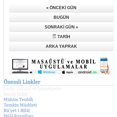
« ÖNCEKI GÜN
BUGÜN
SONRAKI GÜN »
TARIH
ARKA YAPRAK
Önemli Linkler
Farklı Takvim ve İmsâkiyeler
İmsâk Vakti
Mühim Tenbîh
Temkin Müddeti
Rü'yet-i Hilâl
Hilâl Rasadları