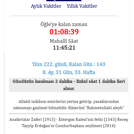
Aylık Vakitler
Yıllık Vakitler
Öğle'ye kalan zaman
01:08:39
Mahallî Sâat
11:45:21
Yılın 222. günü, Kalan Gün : 143
8. Ay, 31 Gün, 33. Hafta
Gündüzün kısalması 2 dakika - Ezânî sâat 1 dakika ileri
alınır.
Allahü teâlânın emirlerini yerine getirip, yasaklarından
sakınmayı ganîmet bilmelidir. Kâzerûnî “Rahmetullahi aleyh”
Anafartalar Zaferi (1915) - Estergon Kalesi’nin fethi (1543) Recep
Tayyip Erdoğan’ın Cumhurbaşkanı seçilmesi (2014)