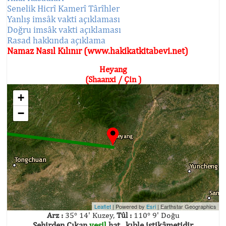
Senelik Hicrî Kamerî Târîhler
Yanlış imsâk vakti açıklaması
Doğru imsâk vakti açıklaması
Rasad hakkında açıklama
Namaz Nasıl Kılınır (www.hakikatkitabevi.net)
Heyang
(Shaanxi / Çin )
+
−
Leaflet
| Powered by
Esri
|
Earthstar Geographics
Arz :
35° 14' Kuzey,
Tûl :
110° 9' Doğu
Şehirden Çıkan
yeşil
hat , kıble istikâmetidir.