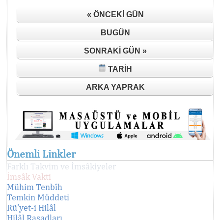
« ÖNCEKI GÜN
BUGÜN
SONRAKI GÜN »
TARIH
ARKA YAPRAK
Önemli Linkler
Farklı Takvim ve İmsâkiyeler
İmsâk Vakti
Mühim Tenbîh
Temkin Müddeti
Rü'yet-i Hilâl
Hilâl Rasadları