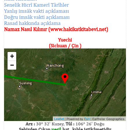
Senelik Hicrî Kamerî Târîhler
Yanlış imsâk vakti açıklaması
Doğru imsâk vakti açıklaması
Rasad hakkında açıklama
Namaz Nasıl Kılınır (www.hakikatkitabevi.net)
Yuechi
(Sichuan / Çin )
+
−
Leaflet
| Powered by
Esri
|
Earthstar Geographics
Arz :
30° 32' Kuzey,
Tûl :
106° 26' Doğu
Şehirden Çıkan
yeşil
hat , kıble istikâmetidir.