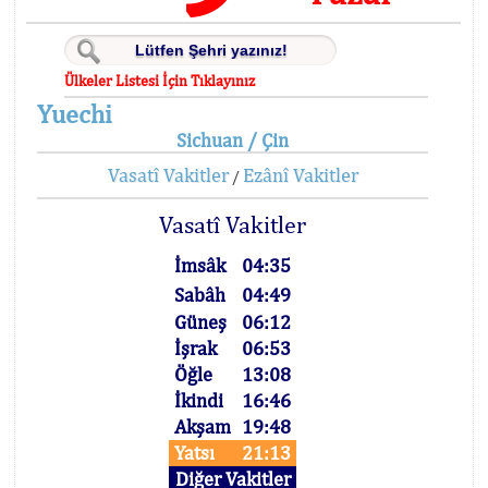
Ülkeler Listesi İçin Tıklayınız
Yuechi
Sichuan / Çin
Vasatî Vakitler
Ezânî Vakitler
/
Vasatî Vakitler
İmsâk
04:35
Sabâh
04:49
Güneş
06:12
İşrak
06:53
Öğle
13:08
İkindi
16:46
Akşam
19:48
Yatsı
21:13
Diğer Vakitler