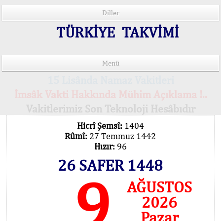
Diller
TÜRKİYE TAKVİMİ
Menü
15 Lisânda Namaz Vakitleri
İmsâk Vakti Hakkında Mühim Açıklama !..
Vakitlerimiz Son Teknoloji Hesâbıdır
Hicrî Şemsî:
1404
Rûmî:
27 Temmuz 1442
Hızır:
96
26 SAFER 1448
9
AĞUSTOS
2026
Pazar