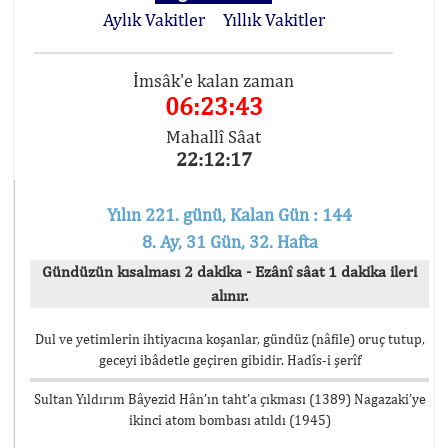
Aylık Vakitler
Yıllık Vakitler
İmsâk'e kalan zaman
06:23:42
Mahallî Sâat
22:12:18
Yılın 221. günü, Kalan Gün : 144
8. Ay, 31 Gün, 32. Hafta
Gündüzün kısalması 2 dakika - Ezânî sâat 1 dakika ileri
alınır.
Dul ve yetimlerin ihtiyacına koşanlar, gündüz (nâfile) oruç tutup,
geceyi ibâdetle geçiren gibidir. Hadîs-i şerîf
Sultan Yıldırım Bâyezid Hân’ın taht’a çıkması (1389) Nagazaki’ye
ikinci atom bombası atıldı (1945)