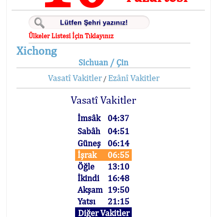
Ülkeler Listesi İçin Tıklayınız
Xichong
Sichuan / Çin
Vasatî Vakitler
Ezânî Vakitler
/
Vasatî Vakitler
İmsâk
04:37
Sabâh
04:51
Güneş
06:14
İşrak
06:55
Öğle
13:10
İkindi
16:48
Akşam
19:50
Yatsı
21:15
Diğer Vakitler