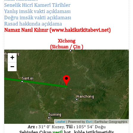
Senelik Hicrî Kamerî Târîhler
Yanlış imsâk vakti açıklaması
Doğru imsâk vakti açıklaması
Rasad hakkında açıklama
Namaz Nasıl Kılınır (www.hakikatkitabevi.net)
Xichong
(Sichuan / Çin )
+
−
Leaflet
| Powered by
Esri
|
Earthstar Geographics
Arz :
31° 0' Kuzey,
Tûl :
105° 54' Doğu
Şehirden Çıkan
yeşil
hat , kıble istikâmetidir.