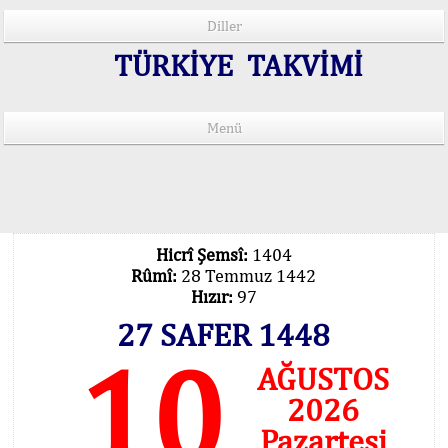
Diller
TÜRKİYE TAKVİMİ
Menü
15 Lisânda Namaz Vakitleri
İmsâk Vakti Hakkında Mühim Açıklama !..
Vakitlerimiz Son Teknoloji Hesâbıdır
Hicrî Şemsî:
1404
Rûmî:
28 Temmuz 1442
Hızır:
97
27 SAFER 1448
10
AĞUSTOS
2026
Pazartesi