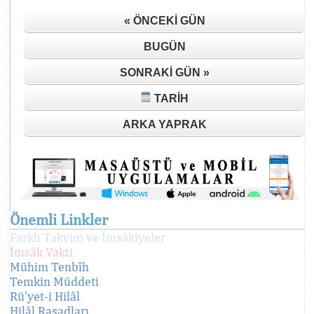
« ÖNCEKI GÜN
BUGÜN
SONRAKI GÜN »
TARIH
ARKA YAPRAK
Önemli Linkler
Farklı Takvim ve İmsâkiyeler
İmsâk Vakti
Mühim Tenbîh
Temkin Müddeti
Rü'yet-i Hilâl
Hilâl Rasadları