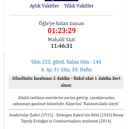
Aylık Vakitler
Yıllık Vakitler
Öğle'ye kalan zaman
01:23:29
Mahallî Sâat
11:46:31
Yılın 222. günü, Kalan Gün : 143
8. Ay, 31 Gün, 33. Hafta
Gündüzün kısalması 2 dakika - Ezânî sâat 1 dakika ileri
alınır.
Allahü teâlânın emirlerini yerine getirip, yasaklarından
sakınmayı ganîmet bilmelidir. Kâzerûnî “Rahmetullahi aleyh”
Anafartalar Zaferi (1915) - Estergon Kalesi’nin fethi (1543) Recep
Tayyip Erdoğan’ın Cumhurbaşkanı seçilmesi (2014)