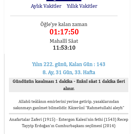
Aylık Vakitler
Yıllık Vakitler
Öğle'ye kalan zaman
01:17:50
Mahallî Sâat
11:53:10
Yılın 222. günü, Kalan Gün : 143
8. Ay, 31 Gün, 33. Hafta
Gündüzün kısalması 1 dakika - Ezânî sâat 1 dakika ileri
alınır.
Allahü teâlânın emirlerini yerine getirip, yasaklarından
sakınmayı ganîmet bilmelidir. Kâzerûnî “Rahmetullahi aleyh”
Anafartalar Zaferi (1915) - Estergon Kalesi’nin fethi (1543) Recep
Tayyip Erdoğan’ın Cumhurbaşkanı seçilmesi (2014)