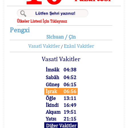
Ülkeler Listesi İçin Tıklayınız
Pengxi
Sichuan / Çin
Vasatî Vakitler
Ezânî Vakitler
/
Vasatî Vakitler
İmsâk
04:38
Sabâh
04:52
Güneş
06:15
İşrak
06:56
Öğle
13:11
İkindi
16:49
Akşam
19:51
Yatsı
21:15
Diğer Vakitler