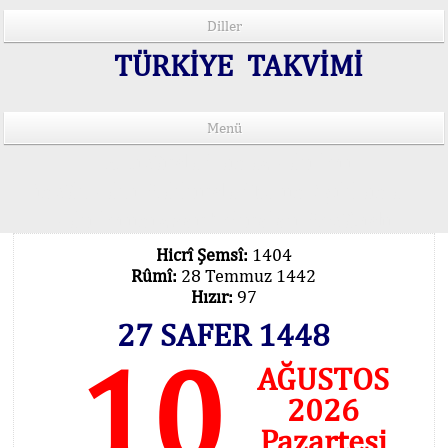
Diller
TÜRKİYE TAKVİMİ
Menü
15 Lisânda Namaz Vakitleri
İmsâk Vakti Hakkında Mühim Açıklama !..
Vakitlerimiz Son Teknoloji Hesâbıdır
Hicrî Şemsî:
1404
Rûmî:
28 Temmuz 1442
Hızır:
97
27 SAFER 1448
10
AĞUSTOS
2026
Pazartesi