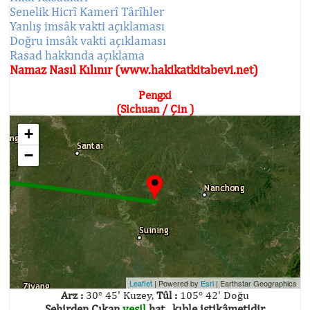
Senelik Hicrî Kamerî Târîhler
Yanlış imsâk vakti açıklaması
Doğru imsâk vakti açıklaması
Rasad hakkında açıklama
Namaz Nasıl Kılınır (www.hakikatkitabevi.net)
Pengxi
(Sichuan / Çin )
+
−
Leaflet
| Powered by
Esri
|
Earthstar Geographics
Arz :
30° 45' Kuzey,
Tûl :
105° 42' Doğu
Şehirden Çıkan
yeşil
hat , kıble istikâmetidir.