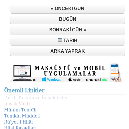
« ÖNCEKI GÜN
BUGÜN
SONRAKI GÜN »
TARIH
ARKA YAPRAK
Önemli Linkler
Farklı Takvim ve İmsâkiyeler
İmsâk Vakti
Mühim Tenbîh
Temkin Müddeti
Rü'yet-i Hilâl
Hilâl Rasadları