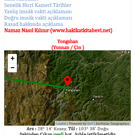
Senelik Hicrî Kamerî Târîhler
Yanlış imsâk vakti açıklaması
Doğru imsâk vakti açıklaması
Rasad hakkında açıklama
Namaz Nasıl Kılınır (www.hakikatkitabevi.net)
Yongshan
(Yunnan / Çin )
+
−
Leaflet
| Powered by
Esri
|
Earthstar Geographics
Arz :
28° 14' Kuzey,
Tûl :
103° 38' Doğu
Şehirden Çıkan
yeşil
hat , kıble istikâmetidir.