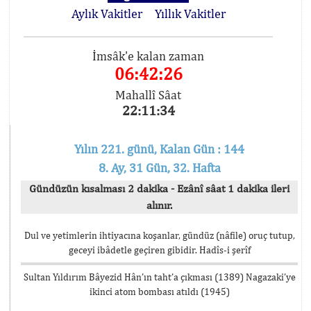
Aylık Vakitler
Yıllık Vakitler
İmsâk'e kalan zaman
06:42:26
Mahallî Sâat
22:11:34
Yılın 221. günü, Kalan Gün : 144
8. Ay, 31 Gün, 32. Hafta
Gündüzün kısalması 2 dakika - Ezânî sâat 1 dakika ileri
alınır.
Dul ve yetimlerin ihtiyacına koşanlar, gündüz (nâfile) oruç tutup,
geceyi ibâdetle geçiren gibidir. Hadîs-i şerîf
Sultan Yıldırım Bâyezid Hân’ın taht’a çıkması (1389) Nagazaki’ye
ikinci atom bombası atıldı (1945)