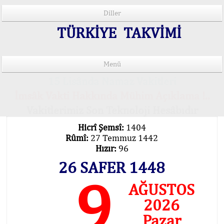
Diller
TÜRKİYE TAKVİMİ
Menü
15 Lisânda Namaz Vakitleri
İmsâk Vakti Hakkında Mühim Açıklama !..
Vakitlerimiz Son Teknoloji Hesâbıdır
Hicrî Şemsî:
1404
Rûmî:
27 Temmuz 1442
Hızır:
96
26 SAFER 1448
9
AĞUSTOS
2026
Pazar