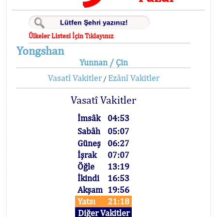
Ülkeler Listesi İçin Tıklayınız
Yongshan
Yunnan / Çin
Vasatî Vakitler
Ezânî Vakitler
/
Vasatî Vakitler
İmsâk
04:53
Sabâh
05:07
Güneş
06:27
İşrak
07:07
Öğle
13:19
İkindi
16:53
Akşam
19:56
Yatsı
21:18
Diğer Vakitler