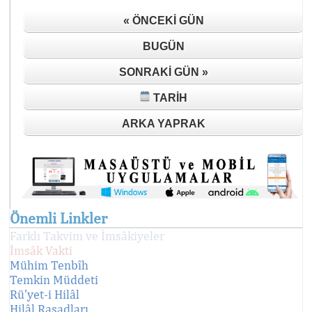
« ÖNCEKI GÜN
BUGÜN
SONRAKI GÜN »
TARIH
ARKA YAPRAK
Önemli Linkler
Farklı Takvim ve İmsâkiyeler
İmsâk Vakti
Mühim Tenbîh
Temkin Müddeti
Rü'yet-i Hilâl
Hilâl Rasadları