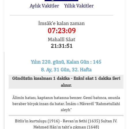
Aylık Vakitler
Yıllık Vakitler
İmsâk'e kalan zaman
07:23:09
Mahallî Sâat
21:31:51
Yılın 220. günü, Kalan Gün : 145
8. Ay, 31 Gün, 32. Hafta
Gündüzün kısalması 1 dakika - Ezânî sâat 1 dakika ileri
alınır.
Âlimin hatası, kaptanın hatasına benzer. Gemi batınca, onunla
beraber birçok insan da batar. İmâm-ı Mâverdî “Rahmetullahi
aleyh”
Bitlis’in kurtuluşu (1916) - Revan’ın fethi (1635) Sultan IV.
Mehmed Hân’ın taht’a çıkması (1648)