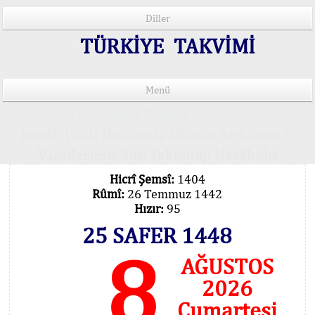
Diller
TÜRKİYE TAKVİMİ
Menü
15 Lisânda Namaz Vakitleri
İmsâk Vakti Hakkında Mühim Açıklama !..
Vakitlerimiz Son Teknoloji Hesâbıdır
Hicrî Şemsî:
1404
Rûmî:
26 Temmuz 1442
Hızır:
95
25 SAFER 1448
8
AĞUSTOS
2026
Cumartesi