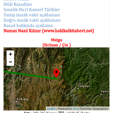
Hilâl Rasadları
Senelik Hicrî Kamerî Târîhler
Yanlış imsâk vakti açıklaması
Doğru imsâk vakti açıklaması
Rasad hakkında açıklama
Namaz Nasıl Kılınır (www.hakikatkitabevi.net)
Meigu
(Sichuan / Çin )
+
−
Leaflet
| Powered by
Esri
|
Earthstar Geographics
Arz :
28° 20' Kuzey,
Tûl :
103° 8' Doğu