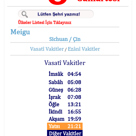
Ülkeler Listesi İçin Tıklayınız
Meigu
Sichuan / Çin
Vasatî Vakitler
Ezânî Vakitler
/
Vasatî Vakitler
İmsâk
04:54
Sabâh
05:08
Güneş
06:28
İşrak
07:08
Öğle
13:21
İkindi
16:55
Akşam
19:59
Yatsı
21:21
Diğer Vakitler