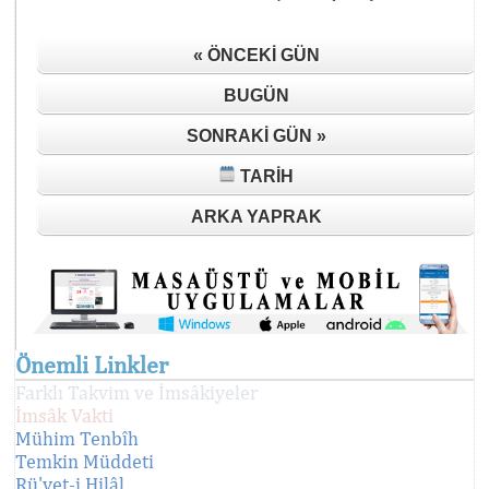
« ÖNCEKI GÜN
BUGÜN
SONRAKI GÜN »
TARIH
ARKA YAPRAK
Önemli Linkler
Farklı Takvim ve İmsâkiyeler
İmsâk Vakti
Mühim Tenbîh
Temkin Müddeti
Rü'yet-i Hilâl