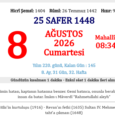
Hicrî Şemsî:
1404
Rûmî:
26 Temmuz 1442
Hızır:
25 SAFER 1448
8
AĞUSTOS
Mahallî
2026
08:3
Cumartesi
Yılın 220. günü, Kalan Gün : 145
8. Ay, 31 Gün, 32. Hafta
Gündüzün kısalması 1 dakika - Ezânî sâat 1 dakika ileri alını
imin hatası, kaptanın hatasına benzer. Gemi batınca, onunla bera
insan da batar. İmâm-ı Mâverdî “Rahmetullahi aleyh”
itlis’in kurtuluşu (1916) - Revan’ın fethi (1635) Sultan IV. Mehm
taht’a çıkması (1648)