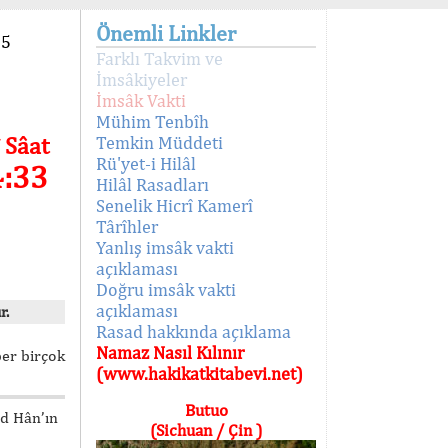
Önemli Linkler
95
Farklı Takvim ve
İmsâkiyeler
İmsâk Vakti
Mühim Tenbîh
 Sâat
Temkin Müddeti
Rü'yet-i Hilâl
4:33
Hilâl Rasadları
Senelik Hicrî Kamerî
Târîhler
Yanlış imsâk vakti
açıklaması
Doğru imsâk vakti
açıklaması
r.
Rasad hakkında açıklama
Namaz Nasıl Kılınır
ber birçok
(www.hakikatkitabevi.net)
Butuo
ed Hân’ın
(Sichuan / Çin )