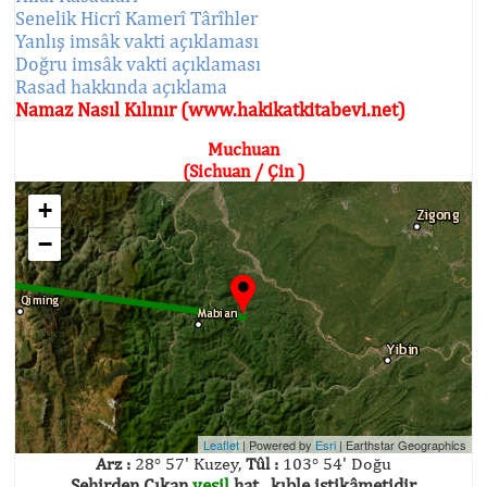
Senelik Hicrî Kamerî Târîhler
Yanlış imsâk vakti açıklaması
Doğru imsâk vakti açıklaması
Rasad hakkında açıklama
Namaz Nasıl Kılınır (www.hakikatkitabevi.net)
Muchuan
(Sichuan / Çin )
+
−
Leaflet
| Powered by
Esri
|
Earthstar Geographics
Arz :
28° 57' Kuzey,
Tûl :
103° 54' Doğu
Şehirden Çıkan
yeşil
hat , kıble istikâmetidir.