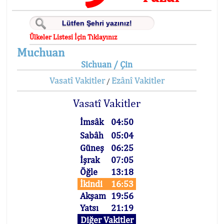
Ülkeler Listesi İçin Tıklayınız
Muchuan
Sichuan / Çin
Vasatî Vakitler
Ezânî Vakitler
/
Vasatî Vakitler
İmsâk
04:50
Sabâh
05:04
Güneş
06:25
İşrak
07:05
Öğle
13:18
İkindi
16:53
Akşam
19:56
Yatsı
21:19
Diğer Vakitler