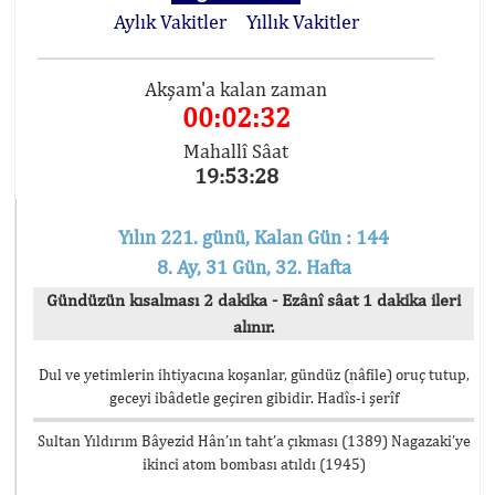
Aylık Vakitler
Yıllık Vakitler
Akşam'a kalan zaman
00:02:32
Mahallî Sâat
19:53:28
Yılın 221. günü, Kalan Gün : 144
8. Ay, 31 Gün, 32. Hafta
Gündüzün kısalması 2 dakika - Ezânî sâat 1 dakika ileri
alınır.
Dul ve yetimlerin ihtiyacına koşanlar, gündüz (nâfile) oruç tutup,
geceyi ibâdetle geçiren gibidir. Hadîs-i şerîf
Sultan Yıldırım Bâyezid Hân’ın taht’a çıkması (1389) Nagazaki’ye
ikinci atom bombası atıldı (1945)