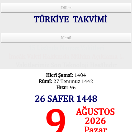
Diller
TÜRKİYE TAKVİMİ
Menü
15 Lisânda Namaz Vakitleri
İmsâk Vakti Hakkında Mühim Açıklama !..
Vakitlerimiz Son Teknoloji Hesâbıdır
Hicrî Şemsî:
1404
Rûmî:
27 Temmuz 1442
Hızır:
96
26 SAFER 1448
9
AĞUSTOS
2026
Pazar