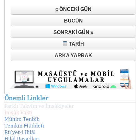
« ÖNCEKI GÜN
BUGÜN
SONRAKI GÜN »
TARIH
ARKA YAPRAK
Önemli Linkler
Farklı Takvim ve İmsâkiyeler
İmsâk Vakti
Mühim Tenbîh
Temkin Müddeti
Rü'yet-i Hilâl
Hilâl Rasadları