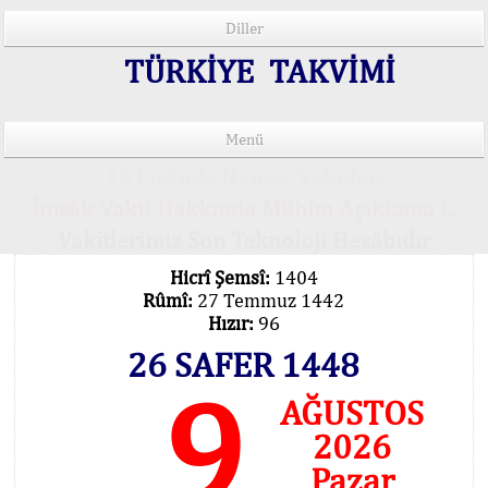
Diller
TÜRKİYE TAKVİMİ
Menü
15 Lisânda Namaz Vakitleri
İmsâk Vakti Hakkında Mühim Açıklama !..
Vakitlerimiz Son Teknoloji Hesâbıdır
Hicrî Şemsî:
1404
Rûmî:
27 Temmuz 1442
Hızır:
96
26 SAFER 1448
9
AĞUSTOS
2026
Pazar