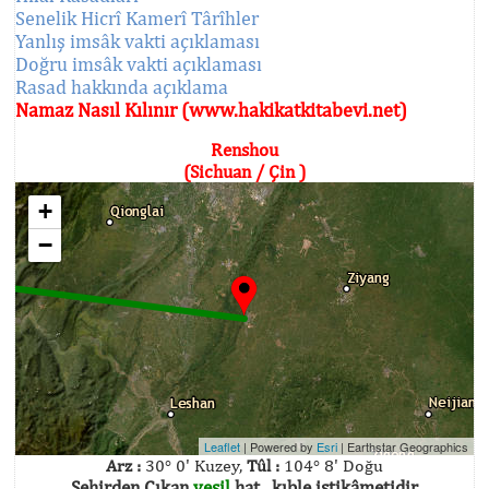
Senelik Hicrî Kamerî Târîhler
Yanlış imsâk vakti açıklaması
Doğru imsâk vakti açıklaması
Rasad hakkında açıklama
Namaz Nasıl Kılınır (www.hakikatkitabevi.net)
Renshou
(Sichuan / Çin )
+
−
Leaflet
| Powered by
Esri
|
Earthstar Geographics
Arz :
30° 0' Kuzey,
Tûl :
104° 8' Doğu
Şehirden Çıkan
yeşil
hat , kıble istikâmetidir.