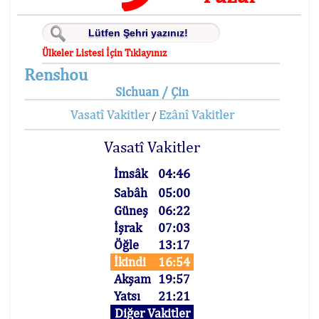
Ülkeler Listesi İçin Tıklayınız
Renshou
Sichuan / Çin
Vasatî Vakitler
Ezânî Vakitler
/
Vasatî Vakitler
İmsâk
04:46
Sabâh
05:00
Güneş
06:22
İşrak
07:03
Öğle
13:17
İkindi
16:54
Akşam
19:57
Yatsı
21:21
Diğer Vakitler