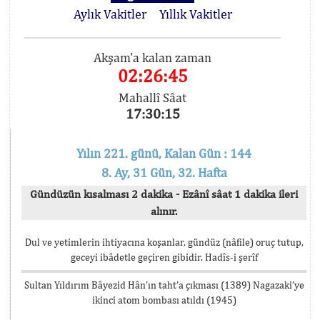
Aylık Vakitler
Yıllık Vakitler
Akşam'a kalan zaman
02:26:45
Mahallî Sâat
17:30:15
Yılın 221. günü, Kalan Gün : 144
8. Ay, 31 Gün, 32. Hafta
Gündüzün kısalması 2 dakika - Ezânî sâat 1 dakika ileri
alınır.
Dul ve yetimlerin ihtiyacına koşanlar, gündüz (nâfile) oruç tutup,
geceyi ibâdetle geçiren gibidir. Hadîs-i şerîf
Sultan Yıldırım Bâyezid Hân’ın taht’a çıkması (1389) Nagazaki’ye
ikinci atom bombası atıldı (1945)