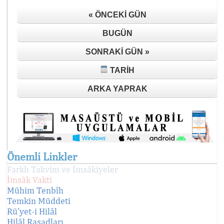
« ÖNCEKI GÜN
BUGÜN
SONRAKI GÜN »
TARIH
ARKA YAPRAK
Önemli Linkler
Farklı Takvim ve İmsâkiyeler
İmsâk Vakti
Mühim Tenbîh
Temkin Müddeti
Rü'yet-i Hilâl
Hilâl Rasadları