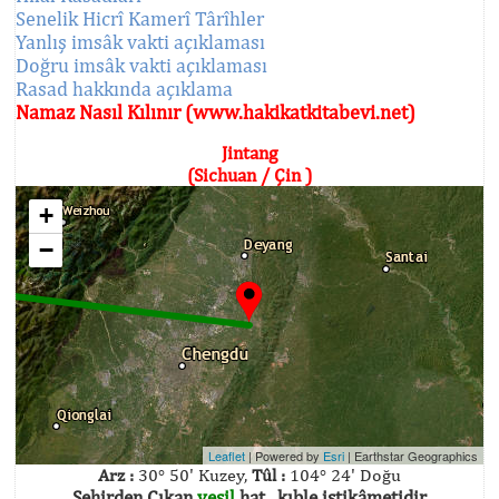
Senelik Hicrî Kamerî Târîhler
Yanlış imsâk vakti açıklaması
Doğru imsâk vakti açıklaması
Rasad hakkında açıklama
Namaz Nasıl Kılınır (www.hakikatkitabevi.net)
Jintang
(Sichuan / Çin )
+
−
Leaflet
| Powered by
Esri
|
Earthstar Geographics
Arz :
30° 50' Kuzey,
Tûl :
104° 24' Doğu
Şehirden Çıkan
yeşil
hat , kıble istikâmetidir.