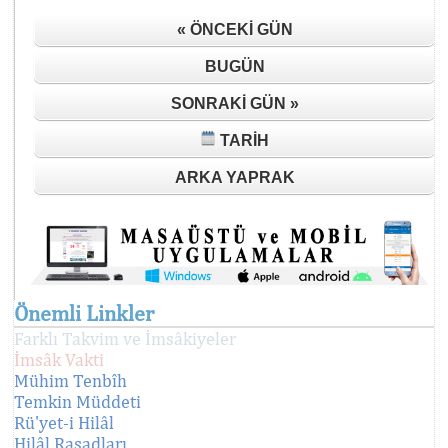
« ÖNCEKI GÜN
BUGÜN
SONRAKI GÜN »
TARIH
ARKA YAPRAK
Önemli Linkler
Farklı Takvim ve İmsâkiyeler
İmsâk Vakti
Mühim Tenbîh
Temkin Müddeti
Rü'yet-i Hilâl
Hilâl Rasadları