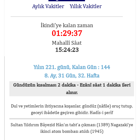
Aylık Vakitler
Yıllık Vakitler
İkindi'ye kalan zaman
01:29:37
Mahallî Sâat
15:24:23
Yılın 221. günü, Kalan Gün : 144
8. Ay, 31 Gün, 32. Hafta
Gündüzün kısalması 2 dakika - Ezânî sâat 1 dakika ileri
alınır.
Dul ve yetimlerin ihtiyacına koşanlar, gündüz (nâfile) oruç tutup,
geceyi ibâdetle geçiren gibidir. Hadîs-i şerîf
Sultan Yıldırım Bâyezid Hân’ın taht’a çıkması (1389) Nagazaki’ye
ikinci atom bombası atıldı (1945)