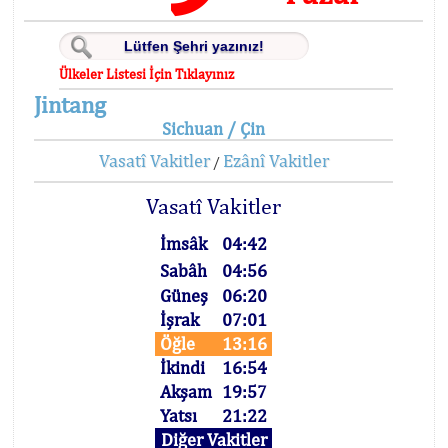
Ülkeler Listesi İçin Tıklayınız
Jintang
Sichuan / Çin
Vasatî Vakitler
Ezânî Vakitler
/
Vasatî Vakitler
İmsâk
04:42
Sabâh
04:56
Güneş
06:20
İşrak
07:01
Öğle
13:16
İkindi
16:54
Akşam
19:57
Yatsı
21:22
Diğer Vakitler