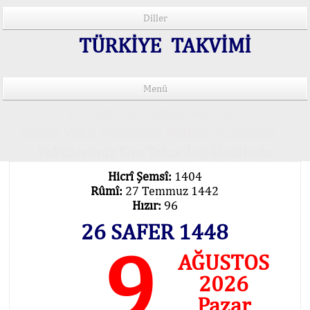
Diller
TÜRKİYE TAKVİMİ
Menü
15 Lisânda Namaz Vakitleri
İmsâk Vakti Hakkında Mühim Açıklama !..
Vakitlerimiz Son Teknoloji Hesâbıdır
Hicrî Şemsî:
1404
Rûmî:
27 Temmuz 1442
Hızır:
96
26 SAFER 1448
9
AĞUSTOS
2026
Pazar