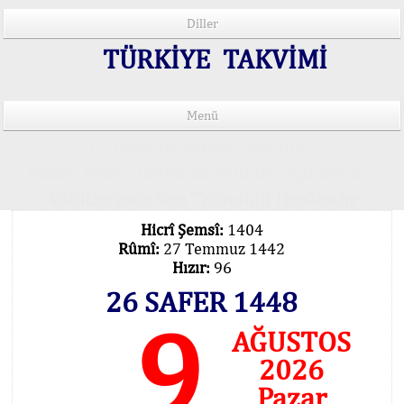
Diller
TÜRKİYE TAKVİMİ
Menü
15 Lisânda Namaz Vakitleri
İmsâk Vakti Hakkında Mühim Açıklama !..
Vakitlerimiz Son Teknoloji Hesâbıdır
Hicrî Şemsî:
1404
Rûmî:
27 Temmuz 1442
Hızır:
96
26 SAFER 1448
9
AĞUSTOS
2026
Pazar