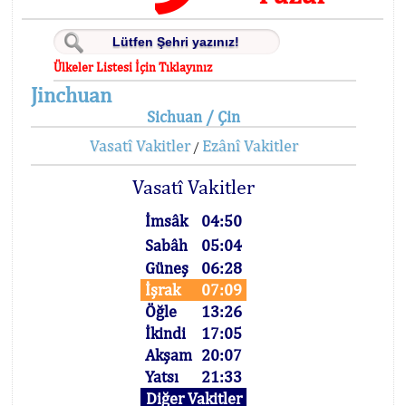
Ülkeler Listesi İçin Tıklayınız
Jinchuan
Sichuan / Çin
Vasatî Vakitler
Ezânî Vakitler
/
Vasatî Vakitler
İmsâk
04:50
Sabâh
05:04
Güneş
06:28
İşrak
07:09
Öğle
13:26
İkindi
17:05
Akşam
20:07
Yatsı
21:33
Diğer Vakitler