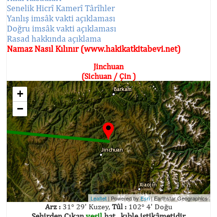
Senelik Hicrî Kamerî Târîhler
Yanlış imsâk vakti açıklaması
Doğru imsâk vakti açıklaması
Rasad hakkında açıklama
Namaz Nasıl Kılınır (www.hakikatkitabevi.net)
Jinchuan
(Sichuan / Çin )
+
−
Leaflet
| Powered by
Esri
|
Earthstar Geographics
Arz :
31° 29' Kuzey,
Tûl :
102° 4' Doğu
Şehirden Çıkan
yeşil
hat , kıble istikâmetidir.