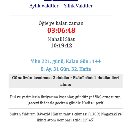
Aylık Vakitler
Yıllık Vakitler
Öğle'ye kalan zaman
03:06:48
Mahallî Sâat
10:19:12
Yılın 221. günü, Kalan Gün : 144
8. Ay, 31 Gün, 32. Hafta
Gündüzün kısalması 2 dakika - Ezânî sâat 1 dakika ileri
alınır.
Dul ve yetimlerin ihtiyacına koşanlar, gündüz (nâfile) oruç tutup,
geceyi ibâdetle geçiren gibidir. Hadîs-i şerîf
Sultan Yıldırım Bâyezid Hân’ın taht’a çıkması (1389) Nagazaki’ye
ikinci atom bombası atıldı (1945)