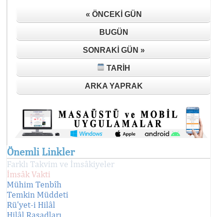
« ÖNCEKI GÜN
BUGÜN
SONRAKI GÜN »
TARIH
ARKA YAPRAK
Önemli Linkler
Farklı Takvim ve İmsâkiyeler
İmsâk Vakti
Mühim Tenbîh
Temkin Müddeti
Rü'yet-i Hilâl
Hilâl Rasadları