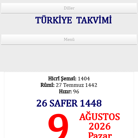
Diller
TÜRKİYE TAKVİMİ
Menü
15 Lisânda Namaz Vakitleri
İmsâk Vakti Hakkında Mühim Açıklama !..
Vakitlerimiz Son Teknoloji Hesâbıdır
Hicrî Şemsî:
1404
Rûmî:
27 Temmuz 1442
Hızır:
96
26 SAFER 1448
9
AĞUSTOS
2026
Pazar