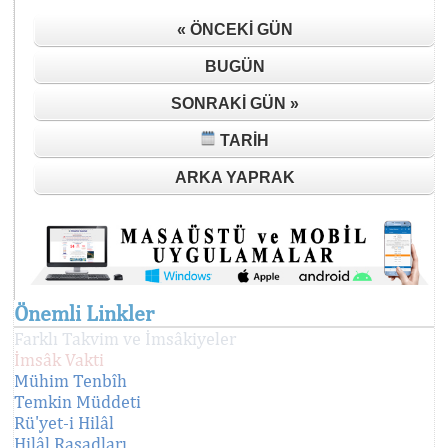
« ÖNCEKI GÜN
BUGÜN
SONRAKI GÜN »
TARIH
ARKA YAPRAK
Önemli Linkler
Farklı Takvim ve İmsâkiyeler
İmsâk Vakti
Mühim Tenbîh
Temkin Müddeti
Rü'yet-i Hilâl
Hilâl Rasadları