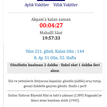
Aylık Vakitler
Yıllık Vakitler
Akşam'a kalan zaman
00:04:27
Mahallî Sâat
19:57:33
Yılın 221. günü, Kalan Gün : 144
8. Ay, 31 Gün, 32. Hafta
Gündüzün kısalması 2 dakika - Ezânî sâat 1 dakika ileri
alınır.
Dul ve yetimlerin ihtiyacına koşanlar, gündüz (nâfile) oruç tutup,
geceyi ibâdetle geçiren gibidir. Hadîs-i şerîf
Sultan Yıldırım Bâyezid Hân’ın taht’a çıkması (1389) Nagazaki’ye
ikinci atom bombası atıldı (1945)