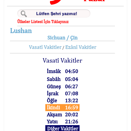
Ülkeler Listesi İçin Tıklayınız
Lushan
Sichuan / Çin
Vasatî Vakitler
Ezânî Vakitler
/
Vasatî Vakitler
İmsâk
04:50
Sabâh
05:04
Güneş
06:27
İşrak
07:08
Öğle
13:22
İkindi
16:59
Akşam
20:02
Yatsı
21:26
Diğer Vakitler