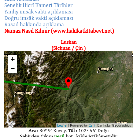
Senelik Hicrî Kamerî Târîhler
Yanlış imsâk vakti açıklaması
Doğru imsâk vakti açıklaması
Rasad hakkında açıklama
Namaz Nasıl Kılınır (www.hakikatkitabevi.net)
Lushan
(Sichuan / Çin )
+
−
Leaflet
| Powered by
Esri
|
Earthstar Geographics
Arz :
30° 9' Kuzey,
Tûl :
102° 56' Doğu
Şehirden Çıkan
yeşil
hat , kıble istikâmetidir.