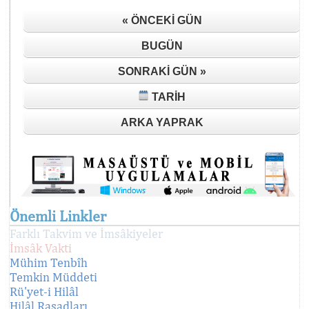
« ÖNCEKI GÜN
BUGÜN
SONRAKI GÜN »
TARIH
ARKA YAPRAK
Önemli Linkler
Farklı Takvim ve İmsâkiyeler
İmsâk Vakti
Mühim Tenbîh
Temkin Müddeti
Rü'yet-i Hilâl
Hilâl Rasadları