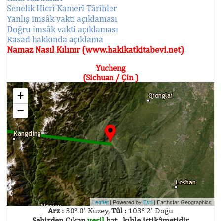
Senelik Hicrî Kamerî Târîhler
Yanlış imsâk vakti açıklaması
Doğru imsâk vakti açıklaması
Rasad hakkında açıklama
Namaz Nasıl Kılınır (www.hakikatkitabevi.net)
Yucheng
(Sichuan / Çin )
+
−
Leaflet
| Powered by
Esri
|
Earthstar Geographics
Arz :
30° 0' Kuzey,
Tûl :
103° 2' Doğu
Şehirden Çıkan
yeşil
hat , kıble istikâmetidir.