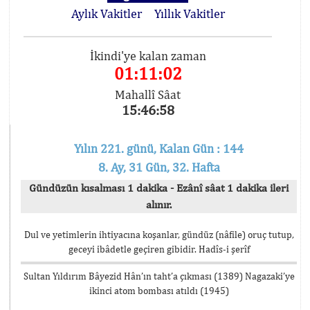
Aylık Vakitler
Yıllık Vakitler
İkindi'ye kalan zaman
01:11:02
Mahallî Sâat
15:46:58
Yılın 221. günü, Kalan Gün : 144
8. Ay, 31 Gün, 32. Hafta
Gündüzün kısalması 1 dakika - Ezânî sâat 1 dakika ileri
alınır.
Dul ve yetimlerin ihtiyacına koşanlar, gündüz (nâfile) oruç tutup,
geceyi ibâdetle geçiren gibidir. Hadîs-i şerîf
Sultan Yıldırım Bâyezid Hân’ın taht’a çıkması (1389) Nagazaki’ye
ikinci atom bombası atıldı (1945)