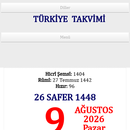
Diller
TÜRKİYE TAKVİMİ
Menü
15 Lisânda Namaz Vakitleri
İmsâk Vakti Hakkında Mühim Açıklama !..
Vakitlerimiz Son Teknoloji Hesâbıdır
Hicrî Şemsî:
1404
Rûmî:
27 Temmuz 1442
Hızır:
96
26 SAFER 1448
9
AĞUSTOS
2026
Pazar