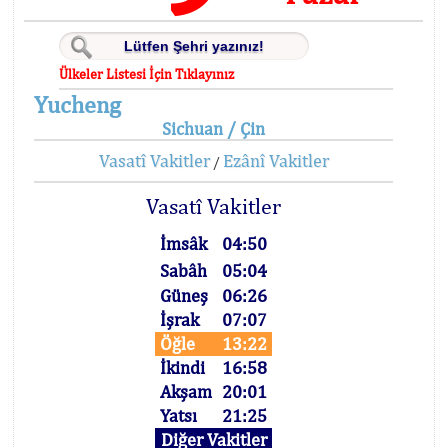
Ülkeler Listesi İçin Tıklayınız
Yucheng
Sichuan / Çin
Vasatî Vakitler
Ezânî Vakitler
/
Vasatî Vakitler
İmsâk
04:50
Sabâh
05:04
Güneş
06:26
İşrak
07:07
Öğle
13:22
İkindi
16:58
Akşam
20:01
Yatsı
21:25
Diğer Vakitler