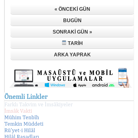
« ÖNCEKI GÜN
BUGÜN
SONRAKI GÜN »
TARIH
ARKA YAPRAK
Önemli Linkler
Farklı Takvim ve İmsâkiyeler
İmsâk Vakti
Mühim Tenbîh
Temkin Müddeti
Rü'yet-i Hilâl
Hilâl Rasadları