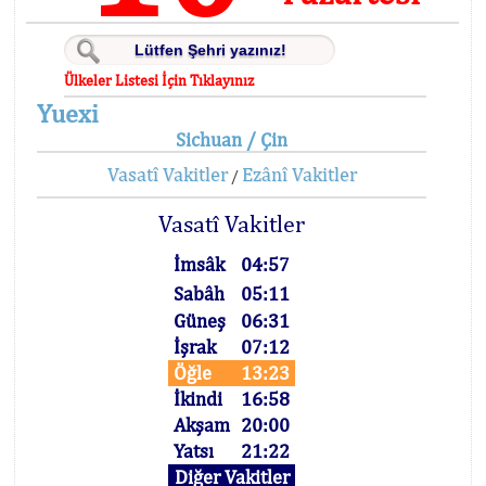
Ülkeler Listesi İçin Tıklayınız
Yuexi
Sichuan / Çin
Vasatî Vakitler
Ezânî Vakitler
/
Vasatî Vakitler
İmsâk
04:57
Sabâh
05:11
Güneş
06:31
İşrak
07:12
Öğle
13:23
İkindi
16:58
Akşam
20:00
Yatsı
21:22
Diğer Vakitler