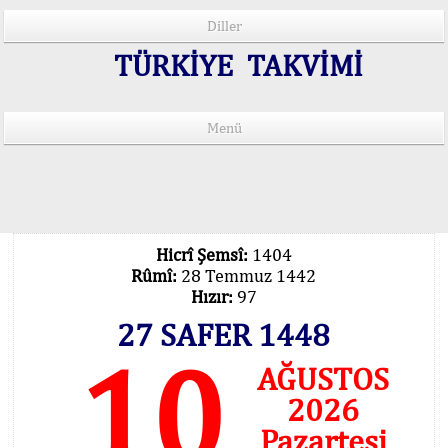
Diller
TÜRKİYE TAKVİMİ
Menü
15 Lisânda Namaz Vakitleri
İmsâk Vakti Hakkında Mühim Açıklama !..
Vakitlerimiz Son Teknoloji Hesâbıdır
Hicrî Şemsî:
1404
Rûmî:
28 Temmuz 1442
Hızır:
97
27 SAFER 1448
10
AĞUSTOS
2026
Pazartesi