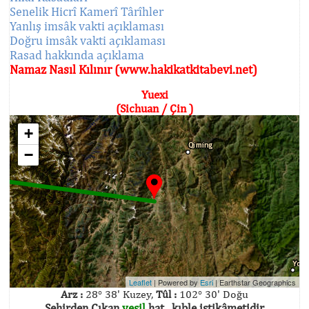
Senelik Hicrî Kamerî Târîhler
Yanlış imsâk vakti açıklaması
Doğru imsâk vakti açıklaması
Rasad hakkında açıklama
Namaz Nasıl Kılınır (www.hakikatkitabevi.net)
Yuexi
(Sichuan / Çin )
+
−
Leaflet
| Powered by
Esri
|
Earthstar Geographics
Arz :
28° 38' Kuzey,
Tûl :
102° 30' Doğu
Şehirden Çıkan
yeşil
hat , kıble istikâmetidir.