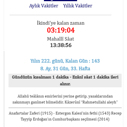
Aylık Vakitler
Yıllık Vakitler
İkindi'ye kalan zaman
03:19:04
Mahallî Sâat
13:38:56
Yılın 222. günü, Kalan Gün : 143
8. Ay, 31 Gün, 33. Hafta
Gündüzün kısalması 1 dakika - Ezânî sâat 1 dakika ileri
alınır.
Allahü teâlânın emirlerini yerine getirip, yasaklarından
sakınmayı ganîmet bilmelidir. Kâzerûnî “Rahmetullahi aleyh”
Anafartalar Zaferi (1915) - Estergon Kalesi’nin fethi (1543) Recep
Tayyip Erdoğan’ın Cumhurbaşkanı seçilmesi (2014)