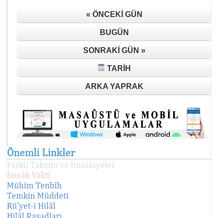
« ÖNCEKI GÜN
BUGÜN
SONRAKI GÜN »
TARIH
ARKA YAPRAK
Önemli Linkler
Farklı Takvim ve İmsâkiyeler
İmsâk Vakti
Mühim Tenbîh
Temkin Müddeti
Rü'yet-i Hilâl
Hilâl Rasadları