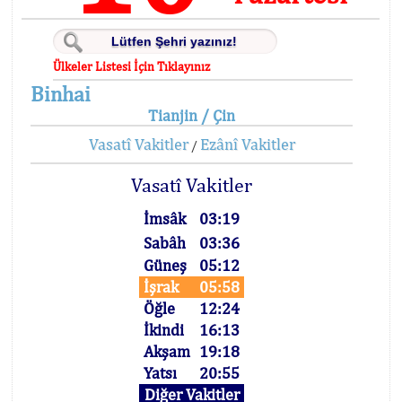
Ülkeler Listesi İçin Tıklayınız
Binhai
Tianjin / Çin
Vasatî Vakitler
Ezânî Vakitler
/
Vasatî Vakitler
İmsâk
03:19
Sabâh
03:36
Güneş
05:12
İşrak
05:58
Öğle
12:24
İkindi
16:13
Akşam
19:18
Yatsı
20:55
Diğer Vakitler