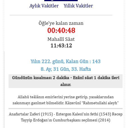
Aylık Vakitler
Yıllık Vakitler
Öğle'ye kalan zaman
00:40:48
Mahallî Sâat
11:43:12
Yılın 222. günü, Kalan Gün : 143
8. Ay, 31 Gün, 33. Hafta
Gündüzün kısalması 2 dakika - Ezânî sâat 1 dakika ileri
alınır.
Allahü teâlânın emirlerini yerine getirip, yasaklarından
sakınmayı ganîmet bilmelidir. Kâzerûnî “Rahmetullahi aleyh”
Anafartalar Zaferi (1915) - Estergon Kalesi’nin fethi (1543) Recep
Tayyip Erdoğan’ın Cumhurbaşkanı seçilmesi (2014)