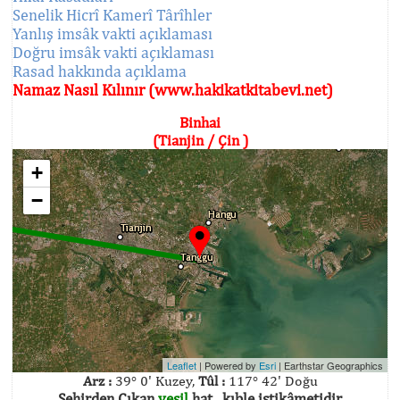
Senelik Hicrî Kamerî Târîhler
Yanlış imsâk vakti açıklaması
Doğru imsâk vakti açıklaması
Rasad hakkında açıklama
Namaz Nasıl Kılınır (www.hakikatkitabevi.net)
Binhai
(Tianjin / Çin )
+
−
Leaflet
| Powered by
Esri
|
Earthstar Geographics
Arz :
39° 0' Kuzey,
Tûl :
117° 42' Doğu
Şehirden Çıkan
yeşil
hat , kıble istikâmetidir.