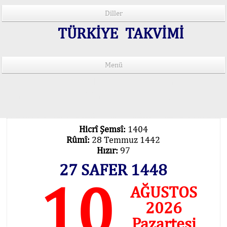
Diller
TÜRKİYE TAKVİMİ
Menü
15 Lisânda Namaz Vakitleri
İmsâk Vakti Hakkında Mühim Açıklama !..
Vakitlerimiz Son Teknoloji Hesâbıdır
Hicrî Şemsî:
1404
Rûmî:
28 Temmuz 1442
Hızır:
97
27 SAFER 1448
10
AĞUSTOS
2026
Pazartesi