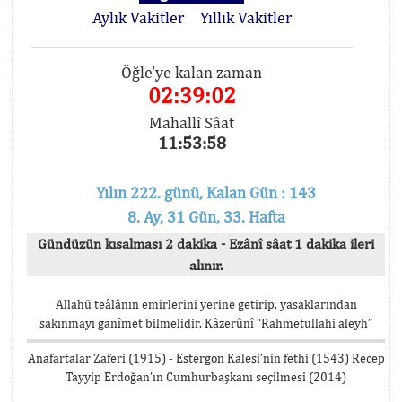
Aylık Vakitler
Yıllık Vakitler
Öğle'ye kalan zaman
02:39:02
Mahallî Sâat
11:53:58
Yılın 222. günü, Kalan Gün : 143
8. Ay, 31 Gün, 33. Hafta
Gündüzün kısalması 2 dakika - Ezânî sâat 1 dakika ileri
alınır.
Allahü teâlânın emirlerini yerine getirip, yasaklarından
sakınmayı ganîmet bilmelidir. Kâzerûnî “Rahmetullahi aleyh”
Anafartalar Zaferi (1915) - Estergon Kalesi’nin fethi (1543) Recep
Tayyip Erdoğan’ın Cumhurbaşkanı seçilmesi (2014)