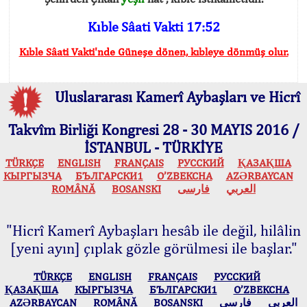
Kıble Sâati Vakti 17:52
Kıble Sâati Vakti'nde Güneşe dönen, kıbleye dönmüş olur.
Uluslararası Kamerî Aybaşları ve Hicrî
Takvîm Birliği Kongresi 28 - 30 MAYIS 2016 /
İSTANBUL - TÜRKİYE
TÜRKÇE
ENGLISH
FRANÇAIS
РУССКИЙ
ҚАЗАҚША
КЫPГЫЗЧA
БЪЛГАРСКИ1
O’ZBEKCHA
AZӘRBAYCAN
ROMÂNĂ
BOSANSKI
فارسی
العربي
"Hicrî Kamerî Aybaşları hesâb ile değil, hilâlin
[yeni ayın] çıplak gözle görülmesi ile başlar."
TÜRKÇE
ENGLISH
FRANÇAIS
РУССКИЙ
ҚАЗАҚША
КЫPГЫЗЧA
БЪЛГАРСКИ1
O’ZBEKCHA
AZӘRBAYCAN
ROMÂNĂ
BOSANSKI
فارسی
العربي