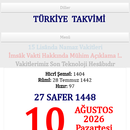
Diller
TÜRKİYE TAKVİMİ
Menü
15 Lisânda Namaz Vakitleri
İmsâk Vakti Hakkında Mühim Açıklama !..
Vakitlerimiz Son Teknoloji Hesâbıdır
Hicrî Şemsî:
1404
Rûmî:
28 Temmuz 1442
Hızır:
97
27 SAFER 1448
10
AĞUSTOS
2026
Pazartesi