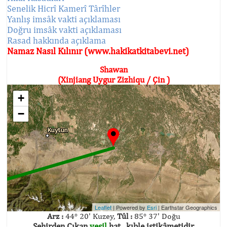
Senelik Hicrî Kamerî Târîhler
Yanlış imsâk vakti açıklaması
Doğru imsâk vakti açıklaması
Rasad hakkında açıklama
Namaz Nasıl Kılınır (www.hakikatkitabevi.net)
Shawan
(Xinjiang Uygur Zizhiqu / Çin )
+
−
Leaflet
| Powered by
Esri
|
Earthstar Geographics
Arz :
44° 20' Kuzey,
Tûl :
85° 37' Doğu
Şehirden Çıkan
yeşil
hat , kıble istikâmetidir.