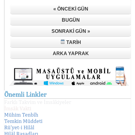
« ÖNCEKI GÜN
BUGÜN
SONRAKI GÜN »
TARIH
ARKA YAPRAK
Önemli Linkler
Farklı Takvim ve İmsâkiyeler
İmsâk Vakti
Mühim Tenbîh
Temkin Müddeti
Rü'yet-i Hilâl
Hilâl Rasadları