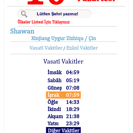
Ülkeler Listesi İçin Tıklayınız
Shawan
Xinjiang Uygur Zizhiqu / Çin
Vasatî Vakitler
Ezânî Vakitler
/
Vasatî Vakitler
İmsâk
04:59
Sabâh
05:19
Güneş
07:08
İşrak
07:59
Öğle
14:33
İkindi
18:29
Akşam
21:38
Yatsı
23:29
Diğer Vakitler