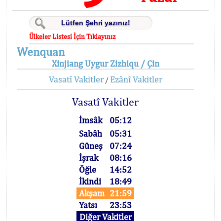
Ülkeler Listesi İçin Tıklayınız
Wenquan
Xinjiang Uygur Zizhiqu / Çin
Vasatî Vakitler
Ezânî Vakitler
/
Vasatî Vakitler
İmsâk
05:12
Sabâh
05:31
Güneş
07:24
İşrak
08:16
Öğle
14:52
İkindi
18:49
Akşam
21:59
Yatsı
23:53
Diğer Vakitler