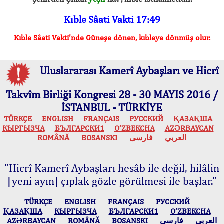
Kıble Sâati Vakti 17:49
Kıble Sâati Vakti'nde Güneşe dönen, kıbleye dönmüş olur.
Uluslararası Kamerî Aybaşları ve Hicrî
Takvîm Birliği Kongresi 28 - 30 MAYIS 2016 /
İSTANBUL - TÜRKİYE
TÜRKÇE
ENGLISH
FRANÇAIS
РУССКИЙ
ҚАЗАҚША
КЫPГЫЗЧA
БЪЛГАРСКИ1
O’ZBEKCHA
AZӘRBAYCAN
ROMÂNĂ
BOSANSKI
فارسی
العربي
"Hicrî Kamerî Aybaşları hesâb ile değil, hilâlin
[yeni ayın] çıplak gözle görülmesi ile başlar."
TÜRKÇE
ENGLISH
FRANÇAIS
РУССКИЙ
ҚАЗАҚША
КЫPГЫЗЧA
БЪЛГАРСКИ1
O’ZBEKCHA
AZӘRBAYCAN
ROMÂNĂ
BOSANSKI
فارسی
العربي