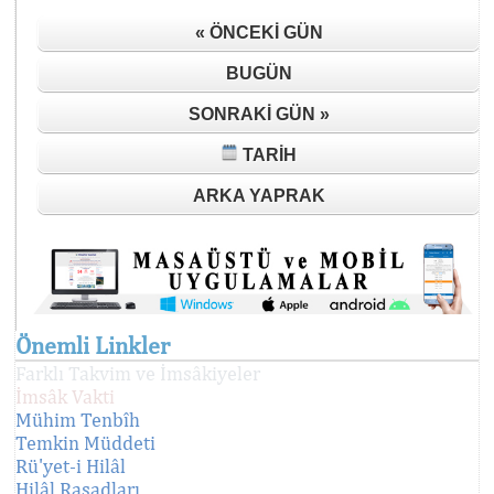
« ÖNCEKI GÜN
BUGÜN
SONRAKI GÜN »
TARIH
ARKA YAPRAK
Önemli Linkler
Farklı Takvim ve İmsâkiyeler
İmsâk Vakti
Mühim Tenbîh
Temkin Müddeti
Rü'yet-i Hilâl
Hilâl Rasadları