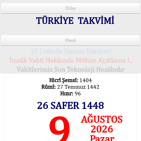
Diller
TÜRKİYE TAKVİMİ
Menü
15 Lisânda Namaz Vakitleri
İmsâk Vakti Hakkında Mühim Açıklama !..
Vakitlerimiz Son Teknoloji Hesâbıdır
Hicrî Şemsî:
1404
Rûmî:
27 Temmuz 1442
Hızır:
96
26 SAFER 1448
9
AĞUSTOS
2026
Pazar