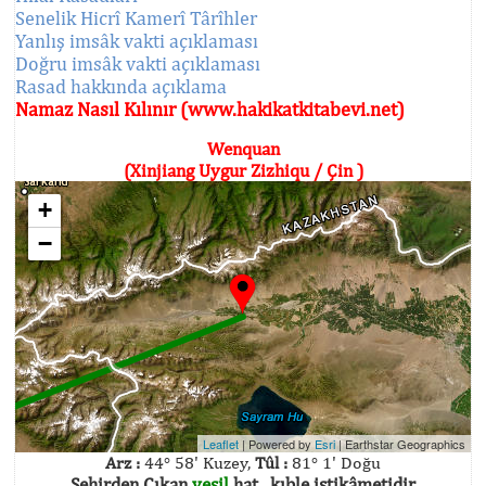
Senelik Hicrî Kamerî Târîhler
Yanlış imsâk vakti açıklaması
Doğru imsâk vakti açıklaması
Rasad hakkında açıklama
Namaz Nasıl Kılınır (www.hakikatkitabevi.net)
Wenquan
(Xinjiang Uygur Zizhiqu / Çin )
+
−
Leaflet
| Powered by
Esri
|
Earthstar Geographics
Arz :
44° 58' Kuzey,
Tûl :
81° 1' Doğu
Şehirden Çıkan
yeşil
hat , kıble istikâmetidir.