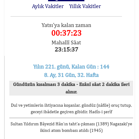
Aylık Vakitler
Yıllık Vakitler
Yatsı'ya kalan zaman
00:37:23
Mahallî Sâat
23:15:37
Yılın 221. günü, Kalan Gün : 144
8. Ay, 31 Gün, 32. Hafta
Gündüzün kısalması 3 dakika - Ezânî sâat 2 dakika ileri
alınır.
Dul ve yetimlerin ihtiyacına koşanlar, gündüz (nâfile) oruç tutup,
geceyi ibâdetle geçiren gibidir. Hadîs-i şerîf
Sultan Yıldırım Bâyezid Hân’ın taht’a çıkması (1389) Nagazaki’ye
ikinci atom bombası atıldı (1945)