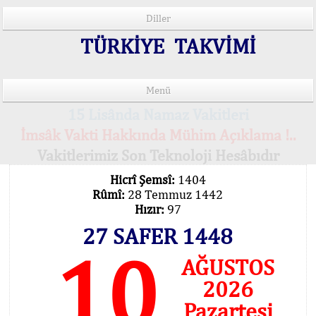
Diller
TÜRKİYE TAKVİMİ
Menü
15 Lisânda Namaz Vakitleri
İmsâk Vakti Hakkında Mühim Açıklama !..
Vakitlerimiz Son Teknoloji Hesâbıdır
Hicrî Şemsî:
1404
Rûmî:
28 Temmuz 1442
Hızır:
97
27 SAFER 1448
10
AĞUSTOS
2026
Pazartesi