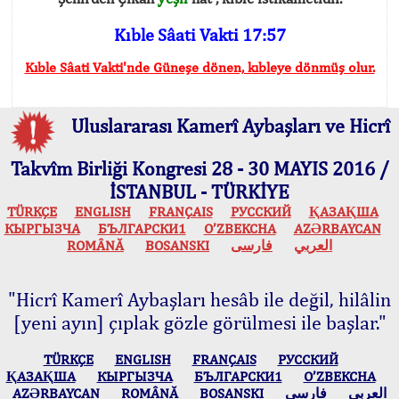
Kıble Sâati Vakti 17:57
Kıble Sâati Vakti'nde Güneşe dönen, kıbleye dönmüş olur.
Uluslararası Kamerî Aybaşları ve Hicrî
Takvîm Birliği Kongresi 28 - 30 MAYIS 2016 /
İSTANBUL - TÜRKİYE
TÜRKÇE
ENGLISH
FRANÇAIS
РУССКИЙ
ҚАЗАҚША
КЫPГЫЗЧA
БЪЛГАРСКИ1
O’ZBEKCHA
AZӘRBAYCAN
ROMÂNĂ
BOSANSKI
فارسی
العربي
"Hicrî Kamerî Aybaşları hesâb ile değil, hilâlin
[yeni ayın] çıplak gözle görülmesi ile başlar."
TÜRKÇE
ENGLISH
FRANÇAIS
РУССКИЙ
ҚАЗАҚША
КЫPГЫЗЧA
БЪЛГАРСКИ1
O’ZBEKCHA
AZӘRBAYCAN
ROMÂNĂ
BOSANSKI
فارسی
العربي