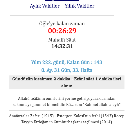
Aylık Vakitler
Yıllık Vakitler
Öğle'ye kalan zaman
00:26:29
Mahallî Sâat
14:32:31
Yılın 222. günü, Kalan Gün : 143
8. Ay, 31 Gün, 33. Hafta
Gündüzün kısalması 2 dakika - Ezânî sâat 1 dakika ileri
alınır.
Allahü teâlânın emirlerini yerine getirip, yasaklarından
sakınmayı ganîmet bilmelidir. Kâzerûnî “Rahmetullahi aleyh”
Anafartalar Zaferi (1915) - Estergon Kalesi’nin fethi (1543) Recep
Tayyip Erdoğan’ın Cumhurbaşkanı seçilmesi (2014)