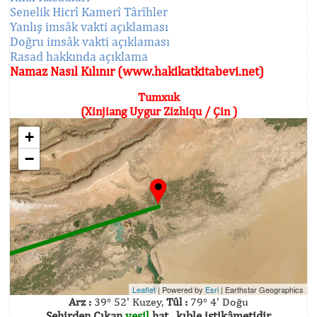
Senelik Hicrî Kamerî Târîhler
Yanlış imsâk vakti açıklaması
Doğru imsâk vakti açıklaması
Rasad hakkında açıklama
Namaz Nasıl Kılınır (www.hakikatkitabevi.net)
Tumxuk
(Xinjiang Uygur Zizhiqu / Çin )
+
−
Leaflet
| Powered by
Esri
|
Earthstar Geographics
Arz :
39° 52' Kuzey,
Tûl :
79° 4' Doğu
Şehirden Çıkan
yeşil
hat , kıble istikâmetidir.