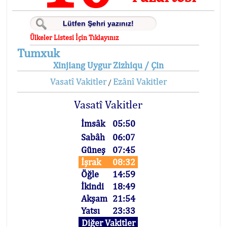
Ülkeler Listesi İçin Tıklayınız
Tumxuk
Xinjiang Uygur Zizhiqu / Çin
Vasatî Vakitler
Ezânî Vakitler
/
Vasatî Vakitler
İmsâk
05:50
Sabâh
06:07
Güneş
07:45
İşrak
08:32
Öğle
14:59
İkindi
18:49
Akşam
21:54
Yatsı
23:33
Diğer Vakitler