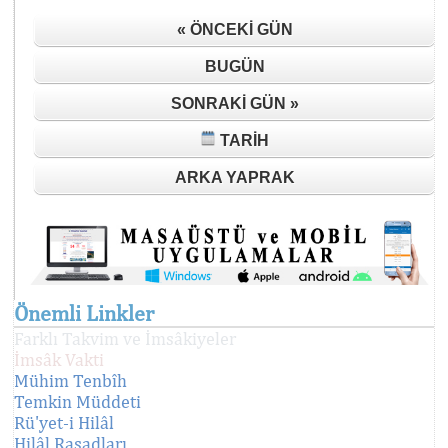
« ÖNCEKI GÜN
BUGÜN
SONRAKI GÜN »
TARIH
ARKA YAPRAK
Önemli Linkler
Farklı Takvim ve İmsâkiyeler
İmsâk Vakti
Mühim Tenbîh
Temkin Müddeti
Rü'yet-i Hilâl
Hilâl Rasadları