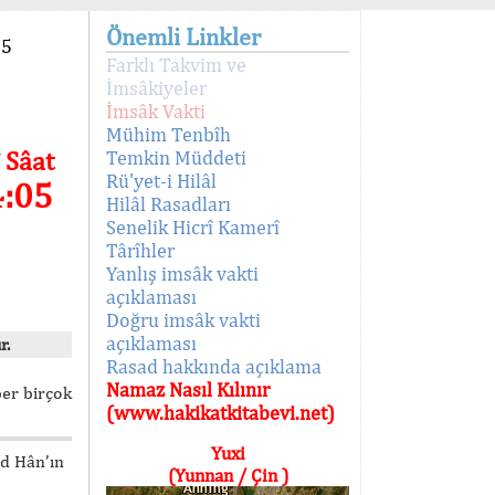
Önemli Linkler
95
Farklı Takvim ve
İmsâkiyeler
İmsâk Vakti
Mühim Tenbîh
 Sâat
Temkin Müddeti
Rü'yet-i Hilâl
4:05
Hilâl Rasadları
Senelik Hicrî Kamerî
Târîhler
Yanlış imsâk vakti
açıklaması
Doğru imsâk vakti
açıklaması
r.
Rasad hakkında açıklama
Namaz Nasıl Kılınır
ber birçok
(www.hakikatkitabevi.net)
Yuxi
ed Hân’ın
(Yunnan / Çin )