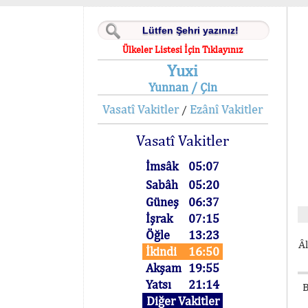
Ülkeler Listesi İçin Tıklayınız
Yuxi
Yunnan / Çin
Vasatî Vakitler
Ezânî Vakitler
/
Vasatî Vakitler
İmsâk
05:07
Sabâh
05:20
Güneş
06:37
İşrak
07:15
Öğle
13:23
Âl
İkindi
16:50
Akşam
19:55
Yatsı
21:14
B
Diğer Vakitler