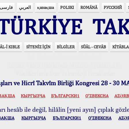
فارسی
العربي
қазақша
POLSKI
ROMÂNĂ
РУССКИЙ
ÜRKİYE TAK
ÂL-İ KIBLE
SİTENİZ İÇİN
BİLGİLER
SÜÂL - CEVÂB
KİTÂBLA
15 Lisânda Namaz Vakitleri
İmsâk Vakti Hakkında Mühim Açıklama !..
Vakitlerimiz Son Teknoloji Hesâbıdır
ları ve Hicrî Takvîm Birliği Kongresi 28 - 30
ЗАҚША
КЫPГЫЗЧA
БЪЛГАРСКИ1
O’ZBEKCHA
AZӘRB
ı hesâb ile değil, hilâlin [yeni ayın] çıplak gözle
ЗАҚША
КЫPГЫЗЧA
БЪЛГАРСКИ1
O’ZBEKCHA
AZӘ