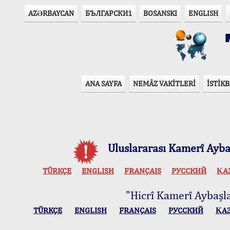
AZӘRBAYCAN
БЪЛГАРСКИ1
BOSANSKI
ENGLISH
T
ANA SAYFA
NEMÂZ VAKİTLERİ
İSTİKB
Uluslararası Kamerî Aybaş
TÜRKÇE
ENGLISH
FRANÇAIS
РУССКИЙ
ҚА
"Hicrî Kamerî Aybaşlar
TÜRKÇE
ENGLISH
FRANÇAIS
РУССКИЙ
ҚА