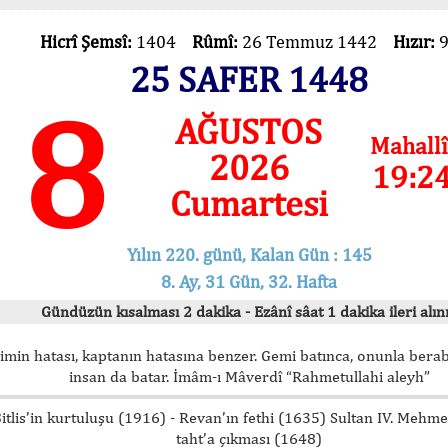
Hicrî Şemsî:
1404
Rûmî:
26 Temmuz 1442
Hızır:
25 SAFER 1448
8
AĞUSTOS
Mahallî
2026
19:2
Cumartesi
Yılın 220. günü, Kalan Gün : 145
8. Ay, 31 Gün, 32. Hafta
Gündüzün kısalması 2 dakika - Ezânî sâat 1 dakika ileri alını
imin hatası, kaptanın hatasına benzer. Gemi batınca, onunla bera
insan da batar. İmâm-ı Mâverdî “Rahmetullahi aleyh”
itlis’in kurtuluşu (1916) - Revan’ın fethi (1635) Sultan IV. Mehm
taht’a çıkması (1648)