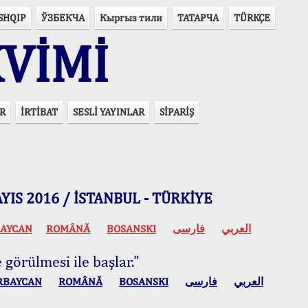
SHQIP
ЎЗБЕКЧА
Кыргыз тили
ТАТАРЧА
TÜRKÇE
VİMİ
R
İRTİBAT
SESLİ YAYINLAR
SİPARİŞ
 MAYIS 2016 / İSTANBUL - TÜRKİYE
AYCAN
ROMÂNĂ
BOSANSKI
فارسی
العربي
 görülmesi ile başlar."
RBAYCAN
ROMÂNĂ
BOSANSKI
فارسی
العربي