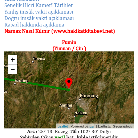
Senelik Hicrî Kamerî Târîhler
Yanlış imsâk vakti açıklaması
Doğru imsâk vakti açıklaması
Rasad hakkında açıklama
Namaz Nasıl Kılınır (www.hakikatkitabevi.net)
Fumin
(Yunnan / Çin )
+
−
Leaflet
| Powered by
Esri
|
Earthstar Geographics
Arz :
25° 13' Kuzey,
Tûl :
102° 30' Doğu
Şehirden Çıkan
yeşil
hat , kıble istikâmetidir.