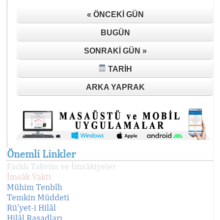
« ÖNCEKI GÜN
BUGÜN
SONRAKI GÜN »
TARIH
ARKA YAPRAK
Önemli Linkler
Farklı Takvim ve İmsâkiyeler
İmsâk Vakti
Mühim Tenbîh
Temkin Müddeti
Rü'yet-i Hilâl
Hilâl Rasadları