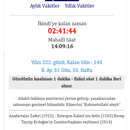
Aylık Vakitler
Yıllık Vakitler
İkindi'ye kalan zaman
02:41:44
Mahallî Sâat
14:09:16
Yılın 222. günü, Kalan Gün : 143
8. Ay, 31 Gün, 33. Hafta
Gündüzün kısalması 1 dakika - Ezânî sâat 1 dakika ileri
alınır.
Allahü teâlânın emirlerini yerine getirip, yasaklarından
sakınmayı ganîmet bilmelidir. Kâzerûnî “Rahmetullahi aleyh”
Anafartalar Zaferi (1915) - Estergon Kalesi’nin fethi (1543) Recep
Tayyip Erdoğan’ın Cumhurbaşkanı seçilmesi (2014)