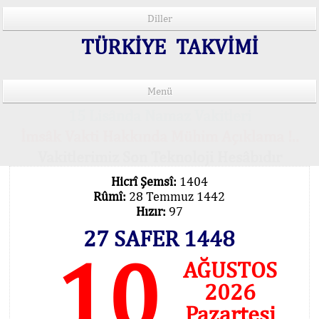
Diller
TÜRKİYE TAKVİMİ
Menü
15 Lisânda Namaz Vakitleri
İmsâk Vakti Hakkında Mühim Açıklama !..
Vakitlerimiz Son Teknoloji Hesâbıdır
Hicrî Şemsî:
1404
Rûmî:
28 Temmuz 1442
Hızır:
97
27 SAFER 1448
10
AĞUSTOS
2026
Pazartesi