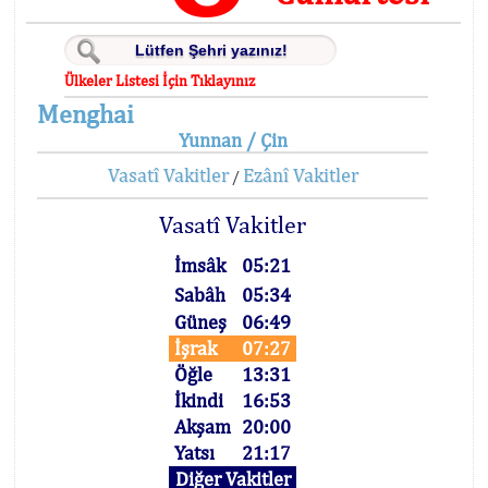
Ülkeler Listesi İçin Tıklayınız
Menghai
Yunnan / Çin
Vasatî Vakitler
Ezânî Vakitler
/
Vasatî Vakitler
İmsâk
05:21
Sabâh
05:34
Güneş
06:49
İşrak
07:27
Öğle
13:31
İkindi
16:53
Akşam
20:00
Yatsı
21:17
Diğer Vakitler