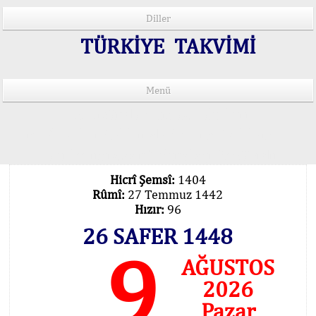
Diller
TÜRKİYE TAKVİMİ
Menü
15 Lisânda Namaz Vakitleri
İmsâk Vakti Hakkında Mühim Açıklama !..
Vakitlerimiz Son Teknoloji Hesâbıdır
Hicrî Şemsî:
1404
Rûmî:
27 Temmuz 1442
Hızır:
96
26 SAFER 1448
9
AĞUSTOS
2026
Pazar