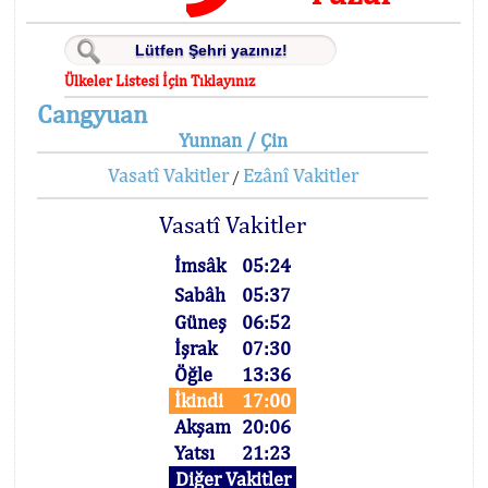
Ülkeler Listesi İçin Tıklayınız
Cangyuan
Yunnan / Çin
Vasatî Vakitler
Ezânî Vakitler
/
Vasatî Vakitler
İmsâk
05:24
Sabâh
05:37
Güneş
06:52
İşrak
07:30
Öğle
13:36
İkindi
17:00
Akşam
20:06
Yatsı
21:23
Diğer Vakitler