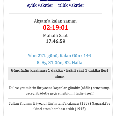
Aylık Vakitler
Yıllık Vakitler
Akşam'a kalan zaman
02:19:01
Mahallî Sâat
17:46:59
Yılın 221. günü, Kalan Gün : 144
8. Ay, 31 Gün, 32. Hafta
Gündüzün kısalması 1 dakika - Ezânî sâat 1 dakika ileri
alınır.
Dul ve yetimlerin ihtiyacına koşanlar, gündüz (nâfile) oruç tutup,
geceyi ibâdetle geçiren gibidir. Hadîs-i şerîf
Sultan Yıldırım Bâyezid Hân’ın taht’a çıkması (1389) Nagazaki’ye
ikinci atom bombası atıldı (1945)