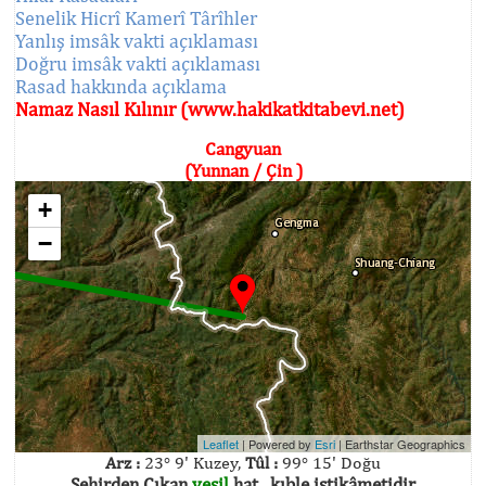
Senelik Hicrî Kamerî Târîhler
Yanlış imsâk vakti açıklaması
Doğru imsâk vakti açıklaması
Rasad hakkında açıklama
Namaz Nasıl Kılınır (www.hakikatkitabevi.net)
Cangyuan
(Yunnan / Çin )
+
−
Leaflet
| Powered by
Esri
|
Earthstar Geographics
Arz :
23° 9' Kuzey,
Tûl :
99° 15' Doğu
Şehirden Çıkan
yeşil
hat , kıble istikâmetidir.