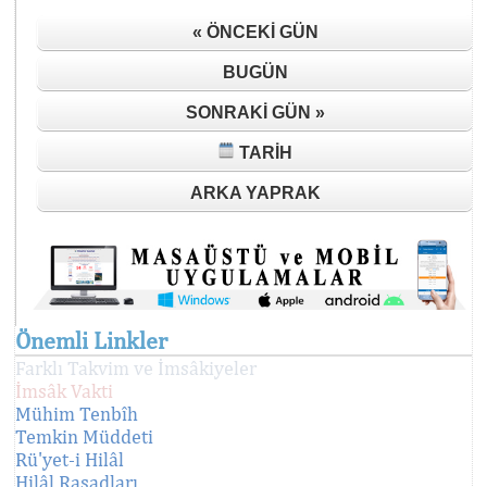
« ÖNCEKI GÜN
BUGÜN
SONRAKI GÜN »
TARIH
ARKA YAPRAK
Önemli Linkler
Farklı Takvim ve İmsâkiyeler
İmsâk Vakti
Mühim Tenbîh
Temkin Müddeti
Rü'yet-i Hilâl
Hilâl Rasadları