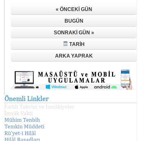
« ÖNCEKI GÜN
BUGÜN
SONRAKI GÜN »
TARIH
ARKA YAPRAK
Önemli Linkler
Farklı Takvim ve İmsâkiyeler
İmsâk Vakti
Mühim Tenbîh
Temkin Müddeti
Rü'yet-i Hilâl
Hilâl Rasadları