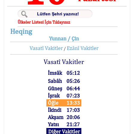
Ülkeler Listesi İçin Tıklayınız
Heqing
Yunnan / Çin
Vasatî Vakitler
Ezânî Vakitler
/
Vasatî Vakitler
İmsâk
05:12
Sabâh
05:26
Güneş
06:44
İşrak
07:23
Öğle
13:33
İkindi
17:03
Akşam
20:06
Yatsı
21:27
Diğer Vakitler