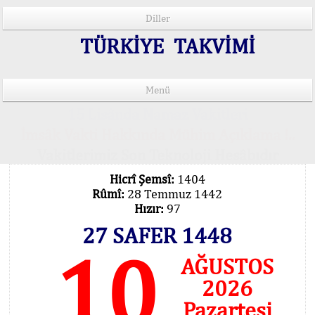
Diller
TÜRKİYE TAKVİMİ
Menü
15 Lisânda Namaz Vakitleri
İmsâk Vakti Hakkında Mühim Açıklama !..
Vakitlerimiz Son Teknoloji Hesâbıdır
Hicrî Şemsî:
1404
Rûmî:
28 Temmuz 1442
Hızır:
97
27 SAFER 1448
10
AĞUSTOS
2026
Pazartesi