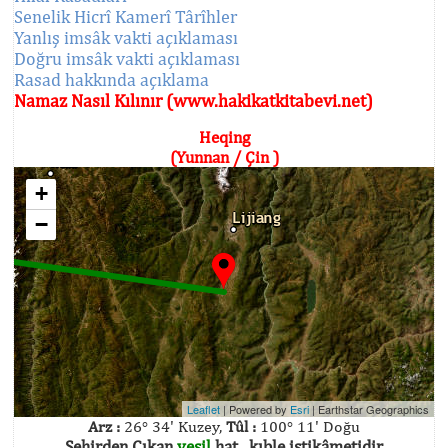
Senelik Hicrî Kamerî Târîhler
Yanlış imsâk vakti açıklaması
Doğru imsâk vakti açıklaması
Rasad hakkında açıklama
Namaz Nasıl Kılınır (www.hakikatkitabevi.net)
Heqing
(Yunnan / Çin )
+
−
Leaflet
| Powered by
Esri
|
Earthstar Geographics
Arz :
26° 34' Kuzey,
Tûl :
100° 11' Doğu
Şehirden Çıkan
yeşil
hat , kıble istikâmetidir.