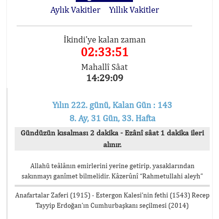
Aylık Vakitler
Yıllık Vakitler
İkindi'ye kalan zaman
02:33:51
Mahallî Sâat
14:29:09
Yılın 222. günü, Kalan Gün : 143
8. Ay, 31 Gün, 33. Hafta
Gündüzün kısalması 2 dakika - Ezânî sâat 1 dakika ileri
alınır.
Allahü teâlânın emirlerini yerine getirip, yasaklarından
sakınmayı ganîmet bilmelidir. Kâzerûnî “Rahmetullahi aleyh”
Anafartalar Zaferi (1915) - Estergon Kalesi’nin fethi (1543) Recep
Tayyip Erdoğan’ın Cumhurbaşkanı seçilmesi (2014)