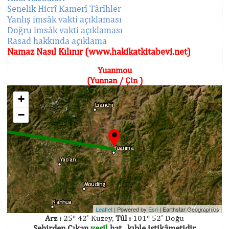
Senelik Hicrî Kamerî Târîhler
Yanlış imsâk vakti açıklaması
Doğru imsâk vakti açıklaması
Rasad hakkında açıklama
Namaz Nasıl Kılınır (www.hakikatkitabevi.net)
Yuanmou
(Yunnan / Çin )
+
−
Leaflet
| Powered by
Esri
|
Earthstar Geographics
Arz :
25° 42' Kuzey,
Tûl :
101° 52' Doğu
Şehirden Çıkan
yeşil
hat , kıble istikâmetidir.