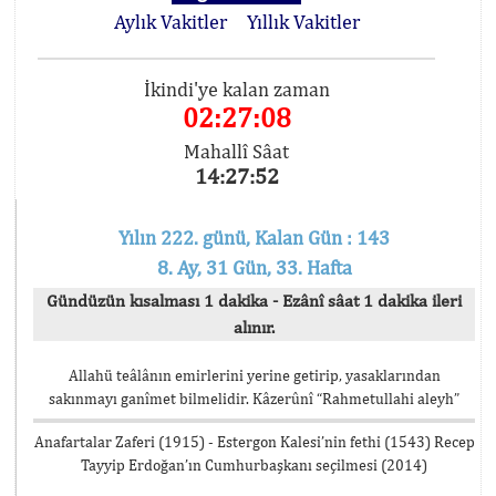
Aylık Vakitler
Yıllık Vakitler
İkindi'ye kalan zaman
02:27:08
Mahallî Sâat
14:27:52
Yılın 222. günü, Kalan Gün : 143
8. Ay, 31 Gün, 33. Hafta
Gündüzün kısalması 1 dakika - Ezânî sâat 1 dakika ileri
alınır.
Allahü teâlânın emirlerini yerine getirip, yasaklarından
sakınmayı ganîmet bilmelidir. Kâzerûnî “Rahmetullahi aleyh”
Anafartalar Zaferi (1915) - Estergon Kalesi’nin fethi (1543) Recep
Tayyip Erdoğan’ın Cumhurbaşkanı seçilmesi (2014)