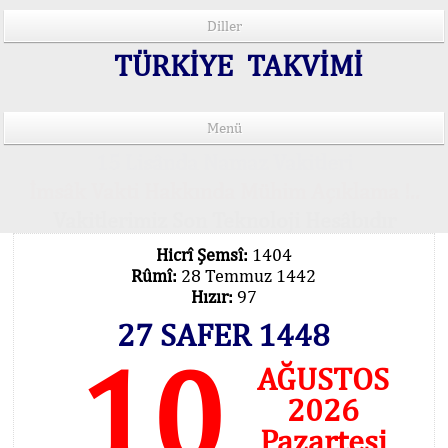
Diller
TÜRKİYE TAKVİMİ
Menü
15 Lisânda Namaz Vakitleri
İmsâk Vakti Hakkında Mühim Açıklama !..
Vakitlerimiz Son Teknoloji Hesâbıdır
Hicrî Şemsî:
1404
Rûmî:
28 Temmuz 1442
Hızır:
97
27 SAFER 1448
10
AĞUSTOS
2026
Pazartesi