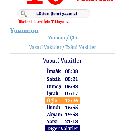
Ülkeler Listesi İçin Tıklayınız
Yuanmou
Yunnan / Çin
Vasatî Vakitler
Ezânî Vakitler
/
Vasatî Vakitler
İmsâk
05:08
Sabâh
05:21
Güneş
06:38
İşrak
07:17
Öğle
13:26
İkindi
16:55
Akşam
19:58
Yatsı
21:18
Diğer Vakitler