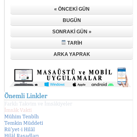
« ÖNCEKI GÜN
BUGÜN
SONRAKI GÜN »
TARIH
ARKA YAPRAK
Önemli Linkler
Farklı Takvim ve İmsâkiyeler
İmsâk Vakti
Mühim Tenbîh
Temkin Müddeti
Rü'yet-i Hilâl
Hilâl Rasadları