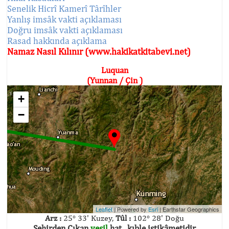
Senelik Hicrî Kamerî Târîhler
Yanlış imsâk vakti açıklaması
Doğru imsâk vakti açıklaması
Rasad hakkında açıklama
Namaz Nasıl Kılınır (www.hakikatkitabevi.net)
Luquan
(Yunnan / Çin )
+
−
Leaflet
| Powered by
Esri
|
Earthstar Geographics
Arz :
25° 33' Kuzey,
Tûl :
102° 28' Doğu
Şehirden Çıkan
yeşil
hat , kıble istikâmetidir.