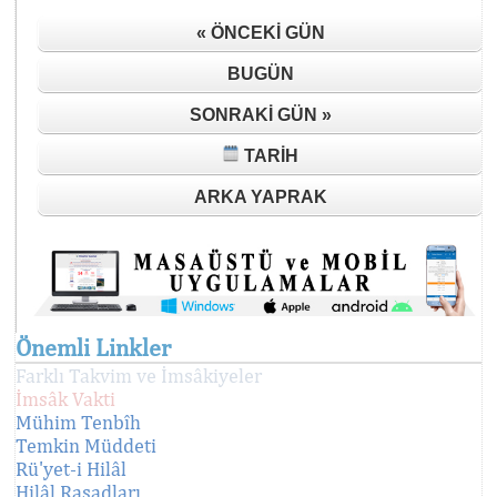
« ÖNCEKI GÜN
BUGÜN
SONRAKI GÜN »
TARIH
ARKA YAPRAK
Önemli Linkler
Farklı Takvim ve İmsâkiyeler
İmsâk Vakti
Mühim Tenbîh
Temkin Müddeti
Rü'yet-i Hilâl
Hilâl Rasadları