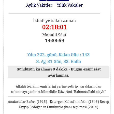
Aylık Vakitler
Yıllık Vakitler
İkindi'ye kalan zaman
02:18:01
Mahallî Sâat
14:33:59
Yılın 222. günü, Kalan Gün : 143
8. Ay, 31 Gün, 33. Hafta
Gündüzün kısalması 0 dakika - Bugün ezânî sâat
ayarlanmaz.
Allahü teâlânın emirlerini yerine getirip, yasaklarından
sakınmayı ganîmet bilmelidir. Kâzerûnî “Rahmetullahi aleyh”
Anafartalar Zaferi (1915) - Estergon Kalesi’nin fethi (1543) Recep
Tayyip Erdoğan’ın Cumhurbaşkanı seçilmesi (2014)