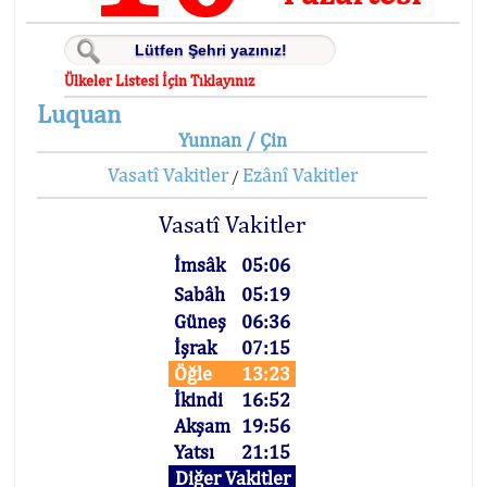
Ülkeler Listesi İçin Tıklayınız
Luquan
Yunnan / Çin
Vasatî Vakitler
Ezânî Vakitler
/
Vasatî Vakitler
İmsâk
05:06
Sabâh
05:19
Güneş
06:36
İşrak
07:15
Öğle
13:23
İkindi
16:52
Akşam
19:56
Yatsı
21:15
Diğer Vakitler