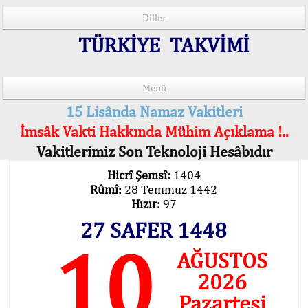
Diller
TÜRKİYE TAKVİMİ
Menü
15 Lisânda Namaz Vakitleri
İmsâk Vakti Hakkında Mühim Açıklama !..
Vakitlerimiz Son Teknoloji Hesâbıdır
Hicrî Şemsî:
1404
Rûmî:
28 Temmuz 1442
Hızır:
97
27 SAFER 1448
10
AĞUSTOS
2026
Pazartesi