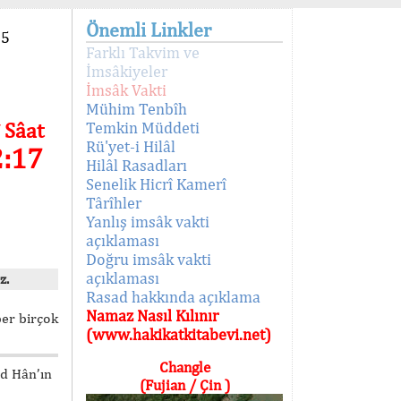
Önemli Linkler
95
Farklı Takvim ve
İmsâkiyeler
İmsâk Vakti
Mühim Tenbîh
 Sâat
Temkin Müddeti
Rü'yet-i Hilâl
2:17
Hilâl Rasadları
Senelik Hicrî Kamerî
Târîhler
Yanlış imsâk vakti
açıklaması
Doğru imsâk vakti
açıklaması
z.
Rasad hakkında açıklama
Namaz Nasıl Kılınır
ber birçok
(www.hakikatkitabevi.net)
Changle
ed Hân’ın
(Fujian / Çin )