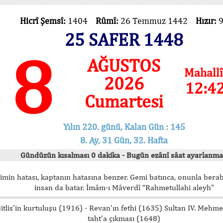
Hicrî Şemsî:
1404
Rûmî:
26 Temmuz 1442
Hızır:
25 SAFER 1448
8
AĞUSTOS
Mahallî
2026
12:4
Cumartesi
Yılın 220. günü, Kalan Gün : 145
8. Ay, 31 Gün, 32. Hafta
Gündüzün kısalması 0 dakika - Bugün ezânî sâat ayarlanma
imin hatası, kaptanın hatasına benzer. Gemi batınca, onunla bera
insan da batar. İmâm-ı Mâverdî “Rahmetullahi aleyh”
itlis’in kurtuluşu (1916) - Revan’ın fethi (1635) Sultan IV. Mehm
taht’a çıkması (1648)