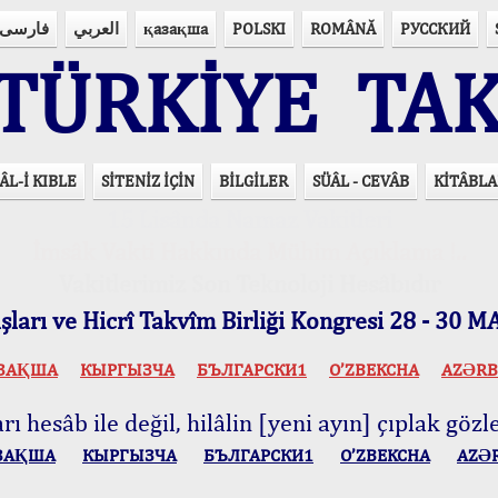
فارسی
العربي
қазақша
POLSKI
ROMÂNĂ
РУССКИЙ
ÜRKİYE TAK
ÂL-İ KIBLE
SİTENİZ İÇİN
BİLGİLER
SÜÂL - CEVÂB
KİTÂBLA
15 Lisânda Namaz Vakitleri
İmsâk Vakti Hakkında Mühim Açıklama !..
Vakitlerimiz Son Teknoloji Hesâbıdır
ları ve Hicrî Takvîm Birliği Kongresi 28 - 30
ЗАҚША
КЫPГЫЗЧA
БЪЛГАРСКИ1
O’ZBEKCHA
AZӘRB
ı hesâb ile değil, hilâlin [yeni ayın] çıplak gözle
ЗАҚША
КЫPГЫЗЧA
БЪЛГАРСКИ1
O’ZBEKCHA
AZӘ