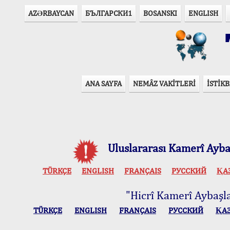
AZӘRBAYCAN
БЪЛГАРСКИ1
BOSANSKI
ENGLISH
T
ANA SAYFA
NEMÂZ VAKİTLERİ
İSTİKB
Uluslararası Kamerî Aybaş
TÜRKÇE
ENGLISH
FRANÇAIS
РУССКИЙ
ҚА
"Hicrî Kamerî Aybaşlar
TÜRKÇE
ENGLISH
FRANÇAIS
РУССКИЙ
ҚА