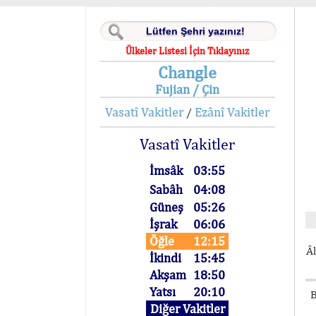
Ülkeler Listesi İçin Tıklayınız
Changle
Fujian / Çin
Vasatî Vakitler
Ezânî Vakitler
/
Vasatî Vakitler
İmsâk
03:55
Sabâh
04:08
Güneş
05:26
İşrak
06:06
Öğle
12:15
Âl
İkindi
15:45
Akşam
18:50
Yatsı
20:10
B
Diğer Vakitler