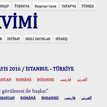
SHQIP
ЎЗБЕКЧА
Кыргыз тили
ТАТАРЧА
TÜRKÇE
VİMİ
R
İRTİBAT
SESLİ YAYINLAR
SİPARİŞ
 MAYIS 2016 / İSTANBUL - TÜRKİYE
AYCAN
ROMÂNĂ
BOSANSKI
فارسی
العربي
 görülmesi ile başlar."
RBAYCAN
ROMÂNĂ
BOSANSKI
فارسی
العربي