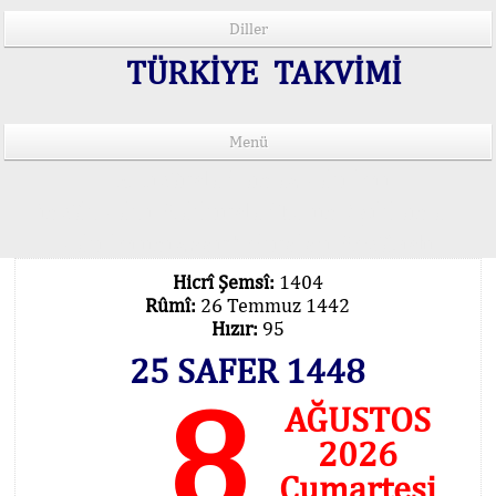
Diller
TÜRKİYE TAKVİMİ
Menü
15 Lisânda Namaz Vakitleri
İmsâk Vakti Hakkında Mühim Açıklama !..
Vakitlerimiz Son Teknoloji Hesâbıdır
Hicrî Şemsî:
1404
Rûmî:
26 Temmuz 1442
Hızır:
95
25 SAFER 1448
8
AĞUSTOS
2026
Cumartesi