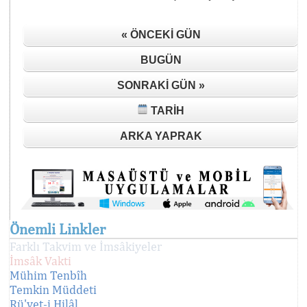
« ÖNCEKI GÜN
BUGÜN
SONRAKI GÜN »
TARIH
ARKA YAPRAK
Önemli Linkler
Farklı Takvim ve İmsâkiyeler
İmsâk Vakti
Mühim Tenbîh
Temkin Müddeti
Rü'yet-i Hilâl