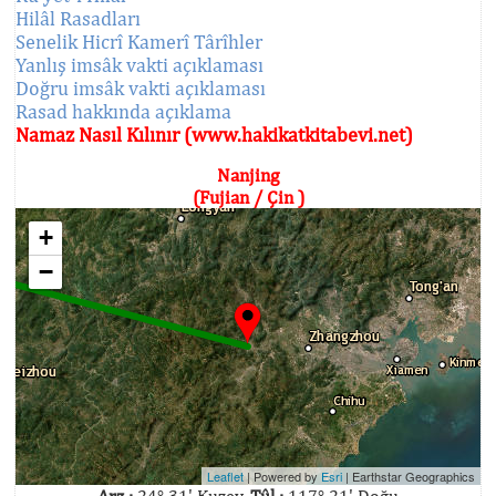
Hilâl Rasadları
Senelik Hicrî Kamerî Târîhler
Yanlış imsâk vakti açıklaması
Doğru imsâk vakti açıklaması
Rasad hakkında açıklama
Namaz Nasıl Kılınır (www.hakikatkitabevi.net)
Nanjing
(Fujian / Çin )
+
−
Leaflet
| Powered by
Esri
|
Earthstar Geographics
Arz :
24° 31' Kuzey,
Tûl :
117° 21' Doğu