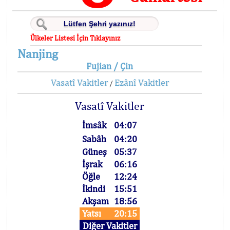
Ülkeler Listesi İçin Tıklayınız
Nanjing
Fujian / Çin
Vasatî Vakitler
Ezânî Vakitler
/
Vasatî Vakitler
İmsâk
04:07
Sabâh
04:20
Güneş
05:37
İşrak
06:16
Öğle
12:24
İkindi
15:51
Akşam
18:56
Yatsı
20:15
Diğer Vakitler