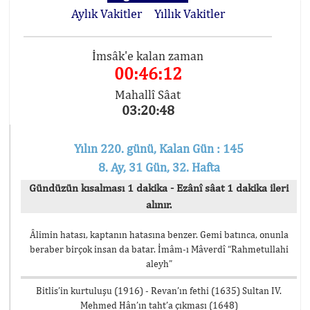
Aylık Vakitler
Yıllık Vakitler
İmsâk'e kalan zaman
00:46:12
Mahallî Sâat
03:20:48
Yılın 220. günü, Kalan Gün : 145
8. Ay, 31 Gün, 32. Hafta
Gündüzün kısalması 1 dakika - Ezânî sâat 1 dakika ileri
alınır.
Âlimin hatası, kaptanın hatasına benzer. Gemi batınca, onunla
beraber birçok insan da batar. İmâm-ı Mâverdî “Rahmetullahi
aleyh”
Bitlis’in kurtuluşu (1916) - Revan’ın fethi (1635) Sultan IV.
Mehmed Hân’ın taht’a çıkması (1648)