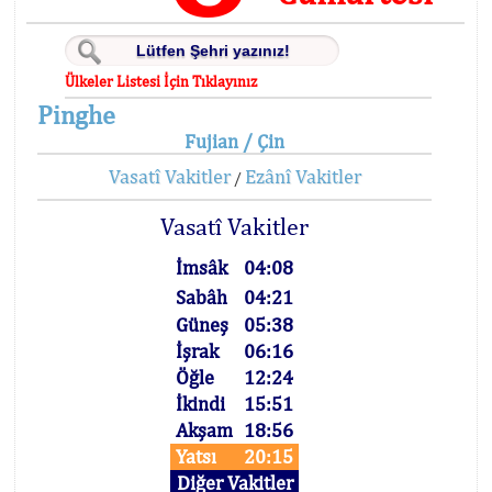
Ülkeler Listesi İçin Tıklayınız
Pinghe
Fujian / Çin
Vasatî Vakitler
Ezânî Vakitler
/
Vasatî Vakitler
İmsâk
04:08
Sabâh
04:21
Güneş
05:38
İşrak
06:16
Öğle
12:24
İkindi
15:51
Akşam
18:56
Yatsı
20:15
Diğer Vakitler