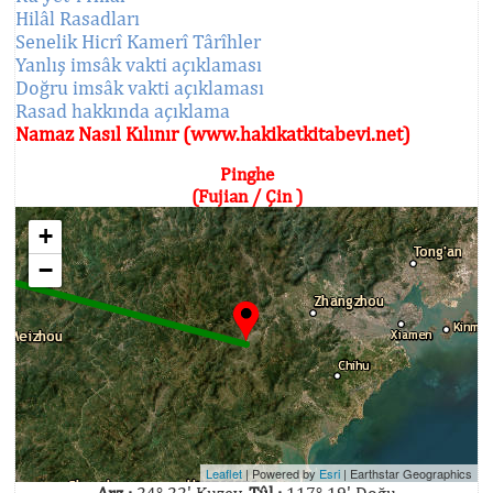
Hilâl Rasadları
Senelik Hicrî Kamerî Târîhler
Yanlış imsâk vakti açıklaması
Doğru imsâk vakti açıklaması
Rasad hakkında açıklama
Namaz Nasıl Kılınır (www.hakikatkitabevi.net)
Pinghe
(Fujian / Çin )
+
−
Leaflet
| Powered by
Esri
|
Earthstar Geographics
Arz :
24° 22' Kuzey,
Tûl :
117° 19' Doğu