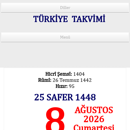
Diller
TÜRKİYE TAKVİMİ
Menü
15 Lisânda Namaz Vakitleri
İmsâk Vakti Hakkında Mühim Açıklama !..
Vakitlerimiz Son Teknoloji Hesâbıdır
Hicrî Şemsî:
1404
Rûmî:
26 Temmuz 1442
Hızır:
95
25 SAFER 1448
8
AĞUSTOS
2026
Cumartesi