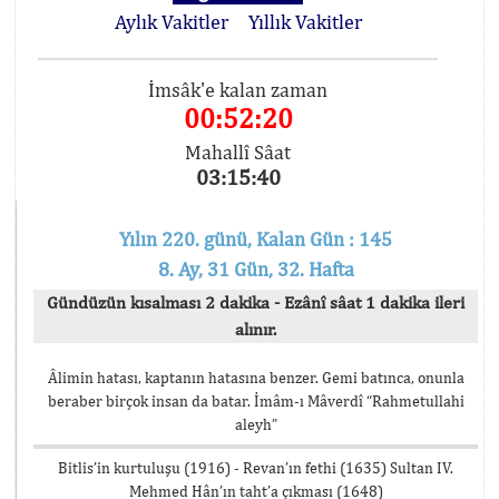
Aylık Vakitler
Yıllık Vakitler
İmsâk'e kalan zaman
00:52:20
Mahallî Sâat
03:15:40
Yılın 220. günü, Kalan Gün : 145
8. Ay, 31 Gün, 32. Hafta
Gündüzün kısalması 2 dakika - Ezânî sâat 1 dakika ileri
alınır.
Âlimin hatası, kaptanın hatasına benzer. Gemi batınca, onunla
beraber birçok insan da batar. İmâm-ı Mâverdî “Rahmetullahi
aleyh”
Bitlis’in kurtuluşu (1916) - Revan’ın fethi (1635) Sultan IV.
Mehmed Hân’ın taht’a çıkması (1648)