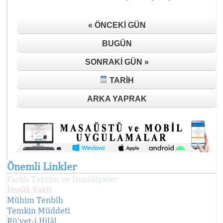
« ÖNCEKI GÜN
BUGÜN
SONRAKI GÜN »
TARIH
ARKA YAPRAK
Önemli Linkler
Farklı Takvim ve İmsâkiyeler
İmsâk Vakti
Mühim Tenbîh
Temkin Müddeti
Rü'yet-i Hilâl