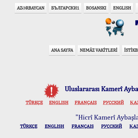
AZӘRBAYCAN
БЪЛГАРСКИ1
BOSANSKI
ENGLISH
T
ANA SAYFA
NEMÂZ VAKİTLERİ
İSTİKB
Uluslararası Kamerî Aybaş
TÜRKÇE
ENGLISH
FRANÇAIS
РУССКИЙ
ҚА
"Hicrî Kamerî Aybaşlar
TÜRKÇE
ENGLISH
FRANÇAIS
РУССКИЙ
ҚА