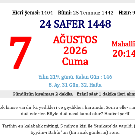
Hicrî Şemsî:
1404
Rûmî:
25 Temmuz 1442
Hızır:
24 SAFER 1448
7
AĞUSTOS
Mahallî
2026
20:1
Cuma
Yılın 219. günü, Kalan Gün : 146
8. Ay, 31 Gün, 32. Hafta
Gündüzün kısalması 2 dakika - Ezânî sâat 1 dakika ileri alını
ok kimse vardır ki, yedikleri ve giydikleri haramdır. Sonra elle- rin
duâ ederler. Böyle duâ nasıl kabul olur? Hadîs-i şerîf
Tarihin en kalabalık mitingi, 5 milyon kişi ile Yenikapı’da yapıldı
Eyyâm-ı Bahûr’un (En sıcak günlerin) sonu