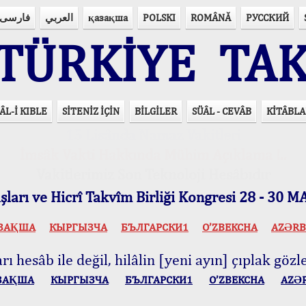
فارسی
العربي
қазақша
POLSKI
ROMÂNĂ
РУССКИЙ
ÜRKİYE TAK
ÂL-İ KIBLE
SİTENİZ İÇİN
BİLGİLER
SÜÂL - CEVÂB
KİTÂBLA
15 Lisânda Namaz Vakitleri
İmsâk Vakti Hakkında Mühim Açıklama !..
Vakitlerimiz Son Teknoloji Hesâbıdır
ları ve Hicrî Takvîm Birliği Kongresi 28 - 30
ЗАҚША
КЫPГЫЗЧA
БЪЛГАРСКИ1
O’ZBEKCHA
AZӘRB
ı hesâb ile değil, hilâlin [yeni ayın] çıplak gözle
ЗАҚША
КЫPГЫЗЧA
БЪЛГАРСКИ1
O’ZBEKCHA
AZӘ