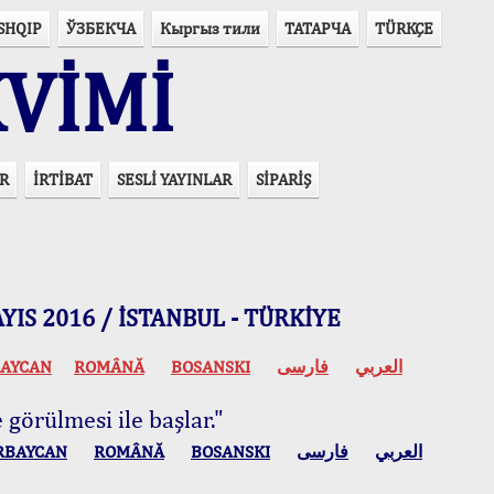
SHQIP
ЎЗБЕКЧА
Кыргыз тили
ТАТАРЧА
TÜRKÇE
VİMİ
R
İRTİBAT
SESLİ YAYINLAR
SİPARİŞ
 MAYIS 2016 / İSTANBUL - TÜRKİYE
AYCAN
ROMÂNĂ
BOSANSKI
فارسی
العربي
 görülmesi ile başlar."
RBAYCAN
ROMÂNĂ
BOSANSKI
فارسی
العربي