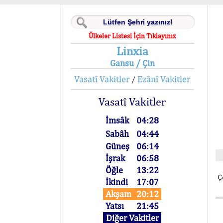
Ülkeler Listesi İçin Tıklayınız
Linxia
Gansu / Çin
Vasatî Vakitler
Ezânî Vakitler
/
Vasatî Vakitler
İmsâk
04:28
Sabâh
04:44
Güneş
06:14
İşrak
06:58
Öğle
13:22
Ç
İkindi
17:07
Akşam
20:12
Yatsı
21:45
Diğer Vakitler