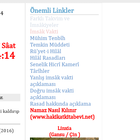
Önemli Linkler
94
Farklı Takvim ve
İmsâkiyeler
İmsâk Vakti
Mühim Tenbîh
 Sâat
Temkin Müddeti
Rü'yet-i Hilâl
4:14
Hilâl Rasadları
Senelik Hicrî Kamerî
Târîhler
Yanlış imsâk vakti
açıklaması
Doğru imsâk vakti
açıklaması
r.
Rasad hakkında açıklama
Namaz Nasıl Kılınır
i kaldırıp
(www.hakikatkitabevi.net)
Linxia
 (2016)
(Gansu / Çin )