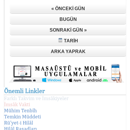
« ÖNCEKI GÜN
BUGÜN
SONRAKI GÜN »
TARIH
ARKA YAPRAK
Önemli Linkler
Farklı Takvim ve İmsâkiyeler
İmsâk Vakti
Mühim Tenbîh
Temkin Müddeti
Rü'yet-i Hilâl
Hilâl Rasadları