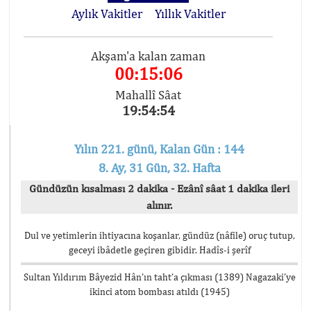
Aylık Vakitler
Yıllık Vakitler
Akşam'a kalan zaman
00:15:06
Mahallî Sâat
19:54:54
Yılın 221. günü, Kalan Gün : 144
8. Ay, 31 Gün, 32. Hafta
Gündüzün kısalması 2 dakika - Ezânî sâat 1 dakika ileri
alınır.
Dul ve yetimlerin ihtiyacına koşanlar, gündüz (nâfile) oruç tutup,
geceyi ibâdetle geçiren gibidir. Hadîs-i şerîf
Sultan Yıldırım Bâyezid Hân’ın taht’a çıkması (1389) Nagazaki’ye
ikinci atom bombası atıldı (1945)