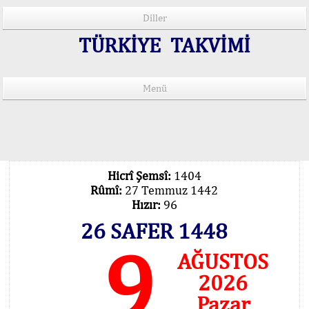
Diller
TÜRKİYE TAKVİMİ
Menü
15 Lisânda Namaz Vakitleri
İmsâk Vakti Hakkında Mühim Açıklama !..
Vakitlerimiz Son Teknoloji Hesâbıdır
Hicrî Şemsî:
1404
Rûmî:
27 Temmuz 1442
Hızır:
96
26 SAFER 1448
9
AĞUSTOS
2026
Pazar