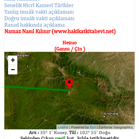
Senelik Hicrî Kamerî Târîhler
Yanlış imsâk vakti açıklaması
Doğru imsâk vakti açıklaması
Rasad hakkında açıklama
Namaz Nasıl Kılınır (www.hakikatkitabevi.net)
Hezuo
(Gansu / Çin )
+
−
Leaflet
| Powered by
Esri
|
Earthstar Geographics
Arz :
35° 1' Kuzey,
Tûl :
102° 55' Doğu
Şehirden Çıkan
yeşil
hat , kıble istikâmetidir.