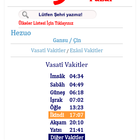
Ülkeler Listesi İçin Tıklayınız
Hezuo
Gansu / Çin
Vasatî Vakitler
Ezânî Vakitler
/
Vasatî Vakitler
İmsâk
04:34
Sabâh
04:49
Güneş
06:18
İşrak
07:02
Öğle
13:23
İkindi
17:07
Akşam
20:10
Yatsı
21:41
Diğer Vakitler