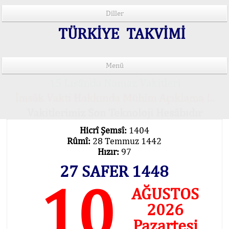
Diller
TÜRKİYE TAKVİMİ
Menü
15 Lisânda Namaz Vakitleri
İmsâk Vakti Hakkında Mühim Açıklama !..
Vakitlerimiz Son Teknoloji Hesâbıdır
Hicrî Şemsî:
1404
Rûmî:
28 Temmuz 1442
Hızır:
97
27 SAFER 1448
10
AĞUSTOS
2026
Pazartesi