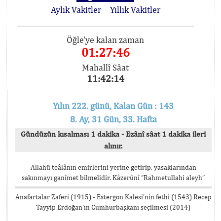
Aylık Vakitler
Yıllık Vakitler
Öğle'ye kalan zaman
01:27:46
Mahallî Sâat
11:42:14
Yılın 222. günü, Kalan Gün : 143
8. Ay, 31 Gün, 33. Hafta
Gündüzün kısalması 1 dakika - Ezânî sâat 1 dakika ileri
alınır.
Allahü teâlânın emirlerini yerine getirip, yasaklarından
sakınmayı ganîmet bilmelidir. Kâzerûnî “Rahmetullahi aleyh”
Anafartalar Zaferi (1915) - Estergon Kalesi’nin fethi (1543) Recep
Tayyip Erdoğan’ın Cumhurbaşkanı seçilmesi (2014)