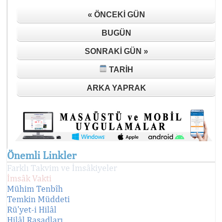
« ÖNCEKI GÜN
BUGÜN
SONRAKI GÜN »
TARIH
ARKA YAPRAK
Önemli Linkler
Farklı Takvim ve İmsâkiyeler
İmsâk Vakti
Mühim Tenbîh
Temkin Müddeti
Rü'yet-i Hilâl
Hilâl Rasadları