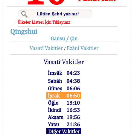
Ülkeler Listesi İçin Tıklayınız
Qingshui
Gansu / Çin
Vasatî Vakitler
Ezânî Vakitler
/
Vasatî Vakitler
İmsâk
04:23
Sabâh
04:38
Güneş
06:06
İşrak
06:50
Öğle
13:10
İkindi
16:53
Akşam
19:56
Yatsı
21:26
Diğer Vakitler