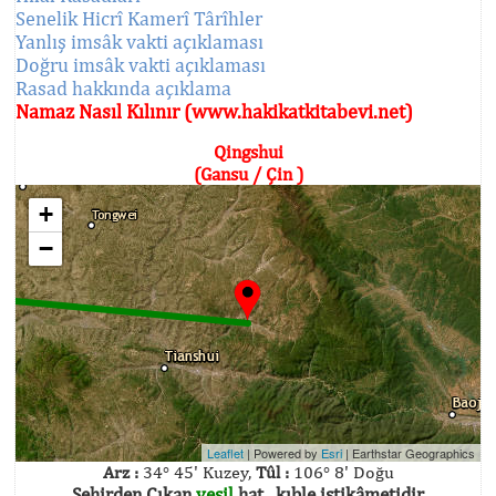
Senelik Hicrî Kamerî Târîhler
Yanlış imsâk vakti açıklaması
Doğru imsâk vakti açıklaması
Rasad hakkında açıklama
Namaz Nasıl Kılınır (www.hakikatkitabevi.net)
Qingshui
(Gansu / Çin )
+
−
Leaflet
| Powered by
Esri
|
Earthstar Geographics
Arz :
34° 45' Kuzey,
Tûl :
106° 8' Doğu
Şehirden Çıkan
yeşil
hat , kıble istikâmetidir.